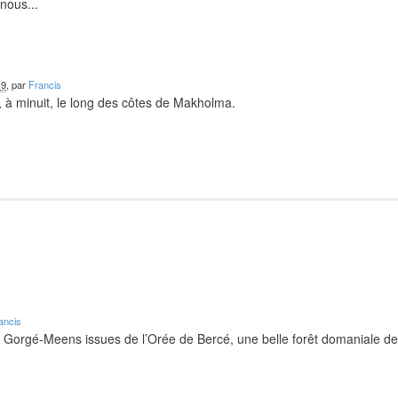
nous...
19
, par
Francis
 à minuit, le long des côtes de Makholma.
ancis
e Gorgé-Meens issues de l’Orée de Bercé, une belle forêt domaniale d