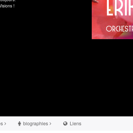
isions !
es
biographies
Liens