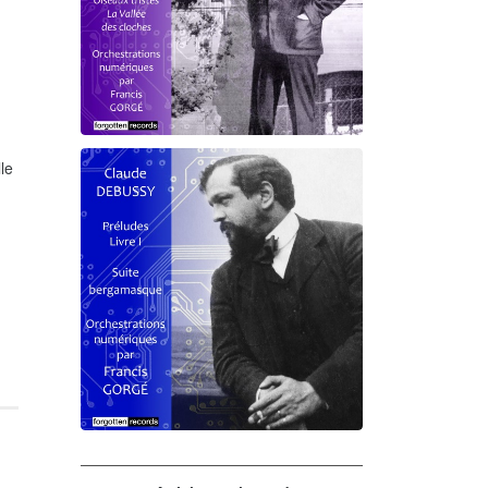
le
Debussy - Schmitt - Ravel
orchestrations numériques par
Francis Gorgé
Claude Debussy