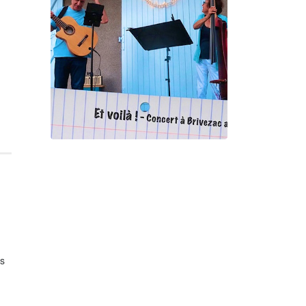
Gorgé - Eerala
Et voilà !
Geneviève Cabannes -
Francis Gorgé
es