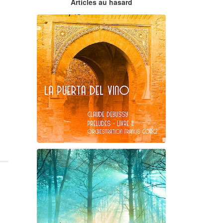
Articles au hasard
orchestrations numériques par
Francis Gorgé
Claude Debussy
La puerta del vino