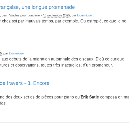
française, une longue promenade
n, Les Paladins pour conclure
-
10 septembre 2025
, par
Dominique
chez soi par mauvais temps, par exemple. Ou estropié, ce que je ne
25
, par
Dominique
nd aux débuts de la migration automnale des oiseaux. D’où ce curieux
ures et observations, toutes très inactuelles, d’un promeneur.
de travers - 3. Encore
ne des deux séries de pièces pour piano qu’
Erik Satie
composa en ma
ides
.