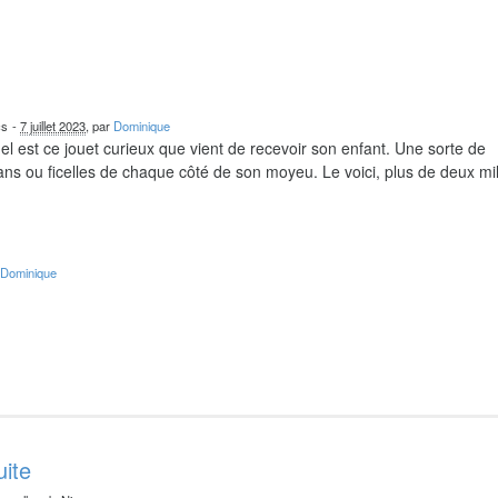
cs
-
7 juillet 2023
, par
Dominique
el est ce jouet curieux que vient de recevoir son enfant. Une sorte de
ns ou ficelles de chaque côté de son moyeu. Le voici, plus de deux mil
r
Dominique
uite