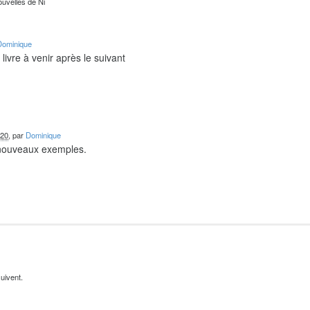
ouvelles de Ni
Dominique
livre à venir après le suivant
020
, par
Dominique
 nouveaux exemples.
uivent.