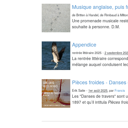
Musique anglaise, puis 
de Britten à Handel, de Rimbaud à Milto
Une promenade musicale resté 
souhaite à personne. D.M.
Appendice
rentrée littéraire 2025
-
2 septembre 20
La rentrée littéraire correspo
mélange auquel conduisent lect
Pièces froides - Danses 
Erik Satie
-
1er août 2025
, par
Francis
Les "Danses de travers" sont u
1897 et qu’il intitula
Pièces fro