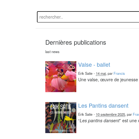
Dernières publications
last news
Valse - ballet
Erik Satie
-
14 mai
, par
Francis
Une valse, œuvre de jeunesse 
Les Pantins dansent
Erik Satie
-
10 septembre 2025
, par
Fra
“
Les pantins dansent
” est une