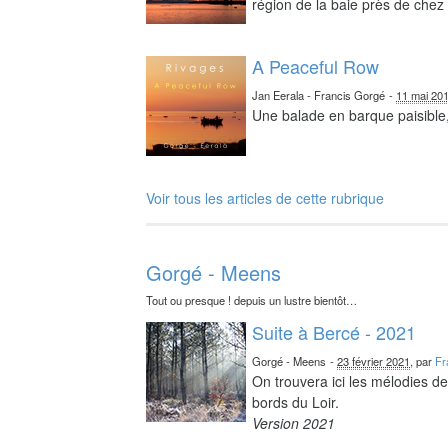
région de la baie près de chez 
A Peaceful Row
Jan Eerala - Francis Gorgé
-
11 mai 20
Une balade en barque paisible,
Voir tous les articles de cette rubrique
Gorgé - Meens
Tout ou presque ! depuis un lustre bientôt…
Suite à Bercé - 2021
Gorgé - Meens
-
23 février 2021
, par
Fr
On trouvera ici les mélodies d
bords du Loir.
Version 2021