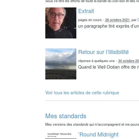
Sous ce titre les efforts de toute la bande du coin bon et des n
Extrait
pages en cours
-
26 octobre 2021
, par
un paragraphe tiré exprès d’un 
Retour sur l’illisibilité
réponse à quelques-uns
-
30 octobre 2
Quand le Vieil Océan offre de
Voir tous les articles de cette rubrique
Mes standards
Mes versions des
standards
qui m’accompagnent et me pours
’Round Midnight