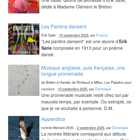
dédié à Madame Clément le Breton.
Les Pantins dansent
Erik Satie
-
10 septembre 2025
, par
Francis
“
Les pantins dansent
” est une œuvre d’
Erik
Satie
composée en 1913 pour un poème
dansé.
Musique anglaise, puis française, une
longue promenade
de Britten à Handel, de Rimbaud à Milton, Les Paladins pour
conclure
-
10 septembre 2025
, par
Dominique
Une promenade musicale resté chez soi par
mauvais temps, par exemple. Ou estropié, ce
que je ne souhaite à personne. D.M.
Appendice
rentrée littéraire 2025
-
2 septembre 2025
, par
Dominique
La rentrée littéraire correspond aux débuts