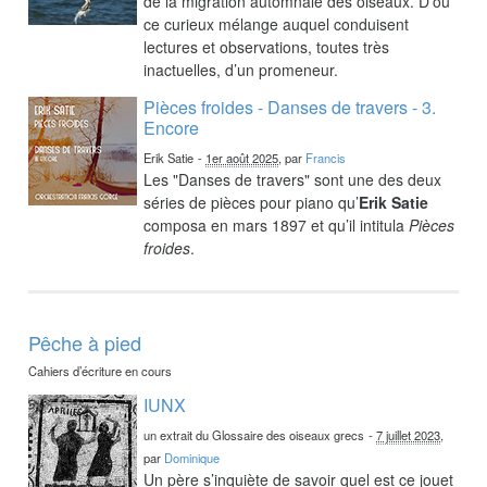
de la migration automnale des oiseaux. D’où
ce curieux mélange auquel conduisent
lectures et observations, toutes très
inactuelles, d’un promeneur.
Pièces froides - Danses de travers - 3.
Encore
Erik Satie
-
1er août 2025
, par
Francis
Les "Danses de travers" sont une des deux
séries de pièces pour piano qu’
Erik Satie
composa en mars 1897 et qu’il intitula
Pièces
froides
.
Pêche à pied
Cahiers d’écriture en cours
IUNX
un extrait du Glossaire des oiseaux grecs
-
7 juillet 2023
,
par
Dominique
Un père s’inquiète de savoir quel est ce jouet