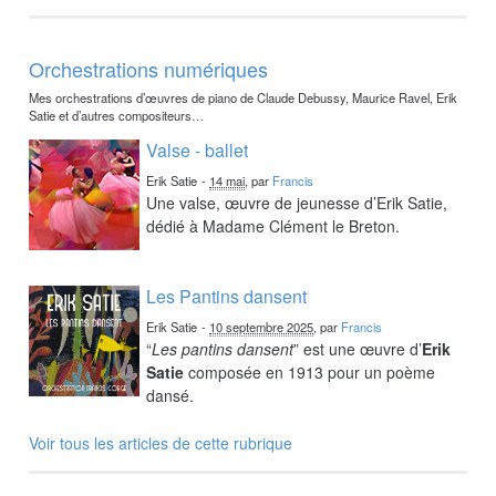
Orchestrations numériques
Mes orchestrations d’œuvres de piano de Claude Debussy, Maurice Ravel, Erik
Satie et d’autres compositeurs…
Valse - ballet
Erik Satie
-
14 mai
, par
Francis
Une valse, œuvre de jeunesse d’Erik Satie,
dédié à Madame Clément le Breton.
Les Pantins dansent
Erik Satie
-
10 septembre 2025
, par
Francis
“
Les pantins dansent
” est une œuvre d’
Erik
Satie
composée en 1913 pour un poème
dansé.
Voir tous les articles de cette rubrique