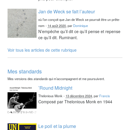
Jan de Weck se fait l’auteur
où l’on conçoit que Jan de Weck se pourrait être un prête-
nom
-
14 août 2020
, par
Dominique
N’empêche qu’il dit ce qu’il pense et repense
ce qu’il dit. Ruminant.
Voir tous les articles de cette rubrique
Mes standards
Mes versions des
standards
qui m’accompagnent et me poursuivent.
’Round Midnight
Thelonious Monk
-
13 décembre 2024
, par
Francis
Composé par Thelonious Monk en 1944
Le poil et la plume