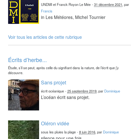
UNDMI et Franck Royon Le Mée
-
31 décembre 2021
, par
Francis
in Les Météores, Michel Tournier
Voir tous les articles de cette rubrique
Écrits d’herbe...
Étude, s’il se peut, après celle du signifiant dans la nature, de l’écrit que j’y
découvre.
Sans projet
écrit océanique
-
25 septembre 2019
, par
Dominique
L’océan écrit sans projet.
Oléron vidée
sous les pluies la plage
-
8 juin 2016
, par
Dominique
silence pour une fois