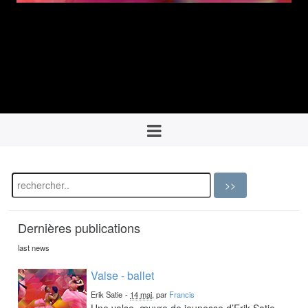
Dernières publications
last news
Valse - ballet
Erik Satie
-
14 mai
, par
Francis
Une valse, œuvre de jeunesse d’Erik Satie,