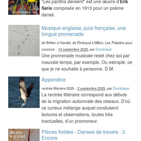
“
Les pantins dansent
” est une œuvre d’
Erik
Satie
composée en 1913 pour un poème
dansé.
Musique anglaise, puis française, une
longue promenade
de Britten à Handel, de Rimbaud à Milton, Les Paladins pour
conclure
-
10 septembre 2025
, par
Dominique
Une promenade musicale resté chez soi par
mauvais temps, par exemple. Ou estropié, ce
que je ne souhaite à personne. D.M.
Appendice
rentrée littéraire 2025
-
2 septembre 2025
, par
Dominique
La rentrée littéraire correspond aux débuts
de la migration automnale des oiseaux. D’où
ce curieux mélange auquel conduisent
lectures et observations, toutes très
inactuelles, d’un promeneur.
Pièces froides - Danses de travers - 3.
Encore