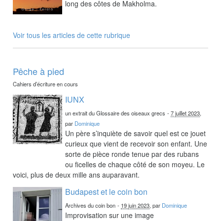
long des côtes de Makholma.
Voir tous les articles de cette rubrique
Pêche à pied
Cahiers d’écriture en cours
IUNX
un extrait du Glossaire des oiseaux grecs
-
7 juillet 2023
,
par
Dominique
Un père s’inquiète de savoir quel est ce jouet
curieux que vient de recevoir son enfant. Une
sorte de pièce ronde tenue par des rubans
ou ficelles de chaque côté de son moyeu. Le
voici, plus de deux mille ans auparavant.
Budapest et le coin bon
Archives du coin bon
-
19 juin 2023
, par
Dominique
Improvisation sur une image