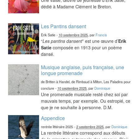
dédié à Madame Clément le Breton.
Les Pantins dansent
Erik Satie
-
10 septembre 2025
, par
Francis
“
Les pantins dansent
” est une œuvre d’
Erik
Satie
composée en 1913 pour un poème
dansé.
Musique anglaise, puis française, une
longue promenade
de Britten à Handel, de Rimbaud à Milton, Les Paladins pour
conclure
-
10 septembre 2025
, par
Dominique
Une promenade musicale resté chez soi par
mauvais temps, par exemple. Ou estropié, ce
que je ne souhaite à personne. D.M.
Appendice
rentrée littéraire 2025
-
2 septembre 2025
, par
Dominique
La rentrée littéraire correspond aux débuts