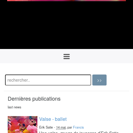
Dernières publications
last news
Valse - ballet
Erik Satie
-
14 mai
, par
Francis
Une valse, œuvre de jeunesse d’Erik Satie,