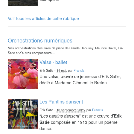
Voir tous les articles de cette rubrique
Orchestrations numériques
Mes orchestrations d’œuvres de piano de Claude Debussy, Maurice Ravel, Erik
Satie et d’autres compositeurs…
Valse - ballet
Erik Satie
-
14 mai
, par
Francis
Une valse, œuvre de jeunesse d’Erik Satie,
dédié à Madame Clément le Breton.
Les Pantins dansent
Erik Satie
-
10 septembre 2025
, par
Francis
“
Les pantins dansent
” est une œuvre d’
Erik
Satie
composée en 1913 pour un poème
dansé.