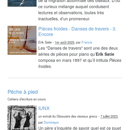
de la migration automnale des oiseaux. D’où
ce curieux mélange auquel conduisent
lectures et observations, toutes très
inactuelles, d’un promeneur.
Pièces froides - Danses de travers - 3.
Encore
Erik Satie
-
1er août 2025
, par
Francis
Les "Danses de travers" sont une des deux
séries de pièces pour piano qu’
Erik Satie
composa en mars 1897 et qu’il intitula
Pièces
froides
.
Pêche à pied
Cahiers d’écriture en cours
IUNX
un extrait du Glossaire des oiseaux grecs
-
7 juillet 2023
,
par
Dominique
Un père s’inquiète de savoir quel est ce jouet