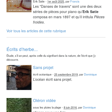
Erik Satie
-
1er août 2025
, par
Francis
Les "Danses de travers" sont une des deux
séries de pièces pour piano qu’
Erik Satie
composa en mars 1897 et qu’il intitula
Pièces
froides
.
Voir tous les articles de cette rubrique
Écrits d’herbe...
Étude, s’il se peut, après celle du signifiant dans la nature, de l’écrit que j’y
découvre.
Sans projet
écrit océanique
-
25 septembre 2019
, par
Dominique
L’océan écrit sans projet.
Oléron vidée
sous les pluies la plage
-
8 juin 2016
, par
Dominique