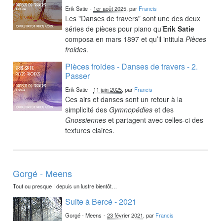
Erik Satie
-
1er août 2025
, par
Francis
Les "Danses de travers" sont une des deux
séries de pièces pour piano qu’
Erik Satie
composa en mars 1897 et qu’il intitula
Pièces
froides
.
Pièces froides - Danses de travers - 2.
Passer
Erik Satie
-
11 juin 2025
, par
Francis
Ces airs et danses sont un retour à la
simplicité des
Gymnopédies
et des
Gnossiennes
et partagent avec celles-ci des
textures claires.
Gorgé - Meens
Tout ou presque ! depuis un lustre bientôt…
Suite à Bercé - 2021
Gorgé - Meens
-
23 février 2021
, par
Francis