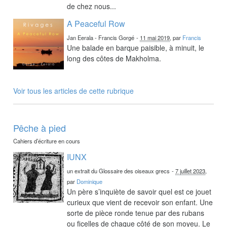
de chez nous...
A Peaceful Row
Jan Eerala - Francis Gorgé
-
11 mai 2019
, par
Francis
Une balade en barque paisible, à minuit, le
long des côtes de Makholma.
Voir tous les articles de cette rubrique
Pêche à pied
Cahiers d’écriture en cours
IUNX
un extrait du Glossaire des oiseaux grecs
-
7 juillet 2023
,
par
Dominique
Un père s’inquiète de savoir quel est ce jouet
curieux que vient de recevoir son enfant. Une
sorte de pièce ronde tenue par des rubans
ou ficelles de chaque côté de son moyeu. Le