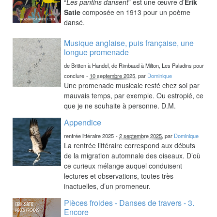
“
Les pantins dansent
” est une œuvre d’
Erik
Satie
composée en 1913 pour un poème
dansé.
Musique anglaise, puis française, une
longue promenade
de Britten à Handel, de Rimbaud à Milton, Les Paladins pour
conclure
-
10 septembre 2025
, par
Dominique
Une promenade musicale resté chez soi par
mauvais temps, par exemple. Ou estropié, ce
que je ne souhaite à personne. D.M.
Appendice
rentrée littéraire 2025
-
2 septembre 2025
, par
Dominique
La rentrée littéraire correspond aux débuts
de la migration automnale des oiseaux. D’où
ce curieux mélange auquel conduisent
lectures et observations, toutes très
inactuelles, d’un promeneur.
Pièces froides - Danses de travers - 3.
Encore