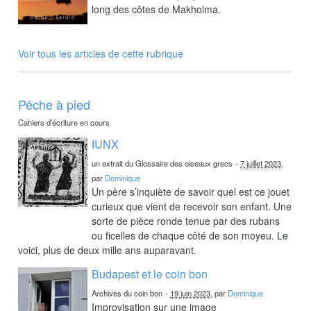
long des côtes de Makholma.
Voir tous les articles de cette rubrique
Pêche à pied
Cahiers d’écriture en cours
IUNX
un extrait du Glossaire des oiseaux grecs
-
7 juillet 2023
,
par
Dominique
Un père s’inquiète de savoir quel est ce jouet
curieux que vient de recevoir son enfant. Une
sorte de pièce ronde tenue par des rubans
ou ficelles de chaque côté de son moyeu. Le
voici, plus de deux mille ans auparavant.
Budapest et le coin bon
Archives du coin bon
-
19 juin 2023
, par
Dominique
Improvisation sur une image