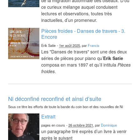
de la migration automnale des oiseaux. D’où
ce curieux mélange auquel conduisent
lectures et observations, toutes très
inactuelles, d’un promeneur.
Pièces froides - Danses de travers - 3.
Encore
Erik Satie
-
1er août 2025
, par
Francis
Les "Danses de travers" sont une des deux
séries de pièces pour piano qu’
Erik Satie
composa en mars 1897 et qu’il intitula
Pièces
froides
.
Ni déconfiné reconfiné et ainsi d’suite
Sous ce titre les efforts de toute la bande du coin bon et des nouvelles de Ni
Extrait
pages en cours
-
26 octobre 2021
, par
Dominique
un paragraphe tiré exprès d’un livre à venir
après le suivant