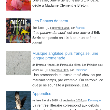
dédié à Madame Clément le Breton.
Les Pantins dansent
Erik Satie
-
10 septembre 2025
, par
Francis
“
Les pantins dansent
” est une œuvre d’
Erik
Satie
composée en 1913 pour un poème
dansé.
Musique anglaise, puis française, une
longue promenade
de Britten à Handel, de Rimbaud à Milton, Les Paladins pour
conclure
-
10 septembre 2025
, par
Dominique
Une promenade musicale resté chez soi par
mauvais temps, par exemple. Ou estropié, ce
que je ne souhaite à personne. D.M.
Appendice
rentrée littéraire 2025
-
2 septembre 2025
, par
Dominique
La rentrée littéraire correspond aux débuts