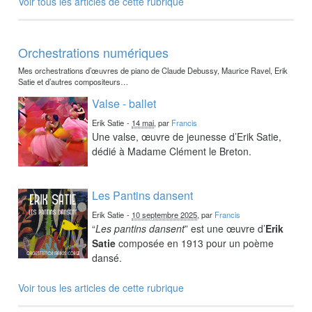
Voir tous les articles de cette rubrique
Orchestrations numériques
Mes orchestrations d’œuvres de piano de Claude Debussy, Maurice Ravel, Erik
Satie et d’autres compositeurs…
Valse - ballet
Erik Satie
-
14 mai
, par
Francis
Une valse, œuvre de jeunesse d’Erik Satie,
dédié à Madame Clément le Breton.
Les Pantins dansent
Erik Satie
-
10 septembre 2025
, par
Francis
“
Les pantins dansent
” est une œuvre d’
Erik
Satie
composée en 1913 pour un poème
dansé.
Voir tous les articles de cette rubrique