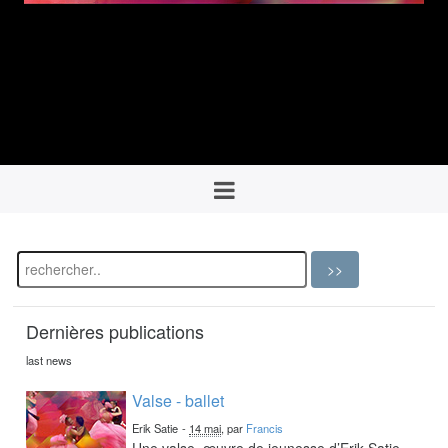
Dernières publications
last news
Valse - ballet
Erik Satie
-
14 mai
, par
Francis
Une valse, œuvre de jeunesse d’Erik Satie,