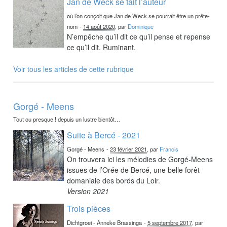
Jan de Weck se fait l’auteur
où l’on conçoit que Jan de Weck se pourrait être un prête-
nom
-
14 août 2020
, par
Dominique
N’empêche qu’il dit ce qu’il pense et repense
ce qu’il dit. Ruminant.
Voir tous les articles de cette rubrique
Gorgé - Meens
Tout ou presque ! depuis un lustre bientôt…
Suite à Bercé - 2021
Gorgé - Meens
-
23 février 2021
, par
Francis
On trouvera ici les mélodies de Gorgé-Meens
issues de l’Orée de Bercé, une belle forêt
domaniale des bords du Loir.
Version 2021
Trois pièces
Dichtgroei - Anneke Brassinga
-
5 septembre 2017
, par