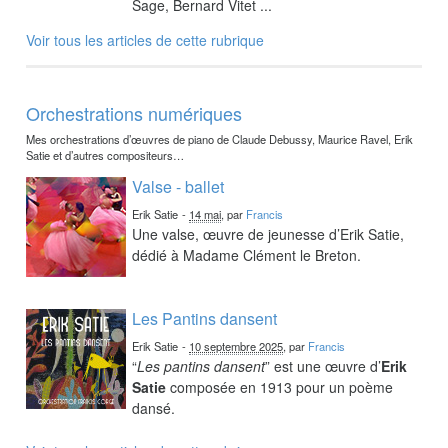
Sage, Bernard Vitet ...
Voir tous les articles de cette rubrique
Orchestrations numériques
Mes orchestrations d’œuvres de piano de Claude Debussy, Maurice Ravel, Erik
Satie et d’autres compositeurs…
Valse - ballet
Erik Satie
-
14 mai
, par
Francis
Une valse, œuvre de jeunesse d’Erik Satie,
dédié à Madame Clément le Breton.
Les Pantins dansent
Erik Satie
-
10 septembre 2025
, par
Francis
“
Les pantins dansent
” est une œuvre d’
Erik
Satie
composée en 1913 pour un poème
dansé.