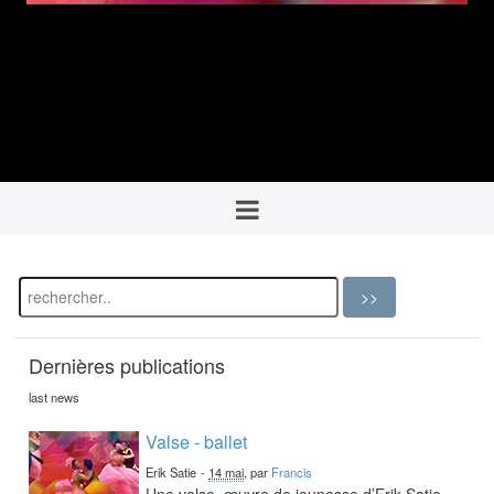
Dernières publications
last news
Valse - ballet
Erik Satie
-
14 mai
, par
Francis
Une valse, œuvre de jeunesse d’Erik Satie,