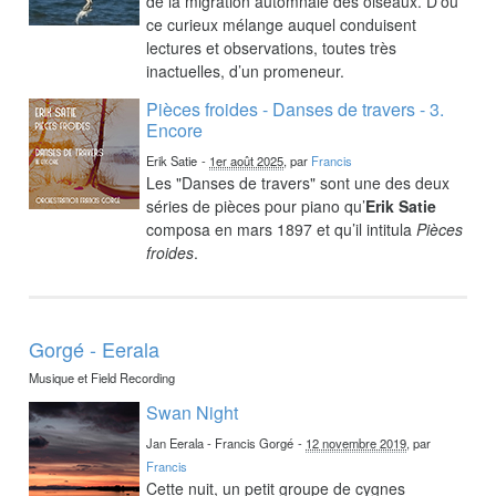
de la migration automnale des oiseaux. D’où
ce curieux mélange auquel conduisent
lectures et observations, toutes très
inactuelles, d’un promeneur.
Pièces froides - Danses de travers - 3.
Encore
Erik Satie
-
1er août 2025
, par
Francis
Les "Danses de travers" sont une des deux
séries de pièces pour piano qu’
Erik Satie
composa en mars 1897 et qu’il intitula
Pièces
froides
.
Gorgé - Eerala
Musique et Field Recording
Swan Night
Jan Eerala - Francis Gorgé
-
12 novembre 2019
, par
Francis
Cette nuit, un petit groupe de cygnes