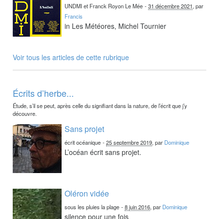
UNDMI et Franck Royon Le Mée
-
31 décembre 2021
, par
Francis
in Les Météores, Michel Tournier
Voir tous les articles de cette rubrique
Écrits d’herbe...
Étude, s’il se peut, après celle du signifiant dans la nature, de l’écrit que j’y
découvre.
Sans projet
écrit océanique
-
25 septembre 2019
, par
Dominique
L’océan écrit sans projet.
Oléron vidée
sous les pluies la plage
-
8 juin 2016
, par
Dominique
silence pour une fois