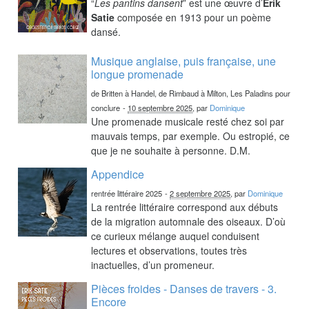
“
Les pantins dansent
” est une œuvre d’
Erik
Satie
composée en 1913 pour un poème
dansé.
Musique anglaise, puis française, une
longue promenade
de Britten à Handel, de Rimbaud à Milton, Les Paladins pour
conclure
-
10 septembre 2025
, par
Dominique
Une promenade musicale resté chez soi par
mauvais temps, par exemple. Ou estropié, ce
que je ne souhaite à personne. D.M.
Appendice
rentrée littéraire 2025
-
2 septembre 2025
, par
Dominique
La rentrée littéraire correspond aux débuts
de la migration automnale des oiseaux. D’où
ce curieux mélange auquel conduisent
lectures et observations, toutes très
inactuelles, d’un promeneur.
Pièces froides - Danses de travers - 3.
Encore