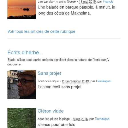
Jan Eerala - Francis Gorgé
-
11 mai 2019
, par
Francis
Une balade en barque paisible, à minuit, le
long des côtes de Makholma.
Voir tous les articles de cette rubrique
Écrits d’herbe...
Étude, s’il se peut, après celle du signifiant dans la nature, de l’écrit que j’y
découvre.
Sans projet
écrit océanique
-
25 septembre 2019
, par
Dominique
L’océan écrit sans projet.
Oléron vidée
sous les pluies la plage
-
8 juin 2016
, par
Dominique
silence pour une fois