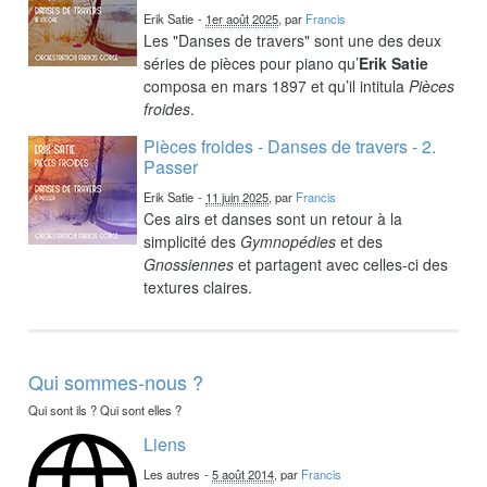
Erik Satie
-
1er août 2025
, par
Francis
Les "Danses de travers" sont une des deux
séries de pièces pour piano qu’
Erik Satie
composa en mars 1897 et qu’il intitula
Pièces
froides
.
Pièces froides - Danses de travers - 2.
Passer
Erik Satie
-
11 juin 2025
, par
Francis
Ces airs et danses sont un retour à la
simplicité des
Gymnopédies
et des
Gnossiennes
et partagent avec celles-ci des
textures claires.
Qui sommes-nous ?
Qui sont ils ? Qui sont elles ?
Liens
Les autres
-
5 août 2014
, par
Francis