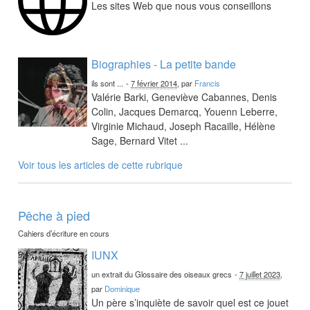
Les sites Web que nous vous conseillons
Biographies - La petite bande
ils sont ...
-
7 février 2014
, par
Francis
Valérie Barki, Geneviève Cabannes, Denis
Colin, Jacques Demarcq, Youenn Leberre,
Virginie Michaud, Joseph Racaille, Hélène
Sage, Bernard Vitet ...
Voir tous les articles de cette rubrique
Pêche à pied
Cahiers d’écriture en cours
IUNX
un extrait du Glossaire des oiseaux grecs
-
7 juillet 2023
,
par
Dominique
Un père s’inquiète de savoir quel est ce jouet