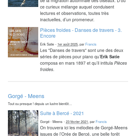
de la migration automnale des oiseaux. D’où
ce curieux mélange auquel conduisent
lectures et observations, toutes très
inactuelles, d’un promeneur.
Pièces froides - Danses de travers - 3.
Encore
Erik Satie
-
1er août 2025
, par
Francis
Les "Danses de travers" sont une des deux
séries de pièces pour piano qu’
Erik Satie
composa en mars 1897 et qu’il intitula
Pièces
froides
.
Gorgé - Meens
Tout ou presque ! depuis un lustre bientôt…
Suite à Bercé - 2021
Gorgé - Meens
-
23 février 2021
, par
Francis
On trouvera ici les mélodies de Gorgé-Meens
issues de l’Orée de Bercé, une belle forêt