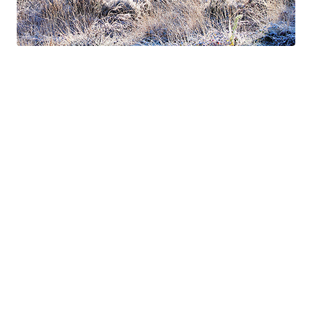
Suite à Bercé
Gorgé - Meens