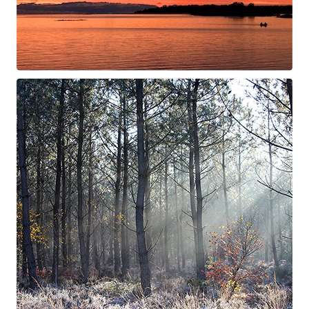
Swan Night
Gorgé-Eerala