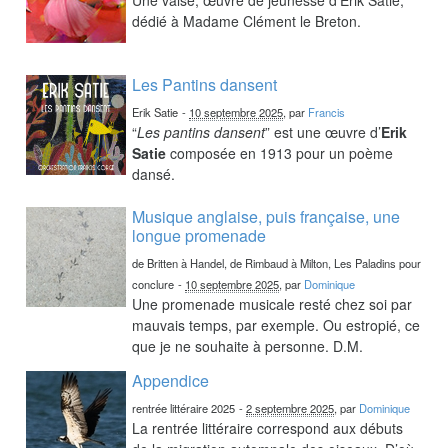
dédié à Madame Clément le Breton.
Les Pantins dansent
Erik Satie
-
10 septembre 2025
, par
Francis
“
Les pantins dansent
” est une œuvre d’
Erik
Satie
composée en 1913 pour un poème
dansé.
Musique anglaise, puis française, une
longue promenade
de Britten à Handel, de Rimbaud à Milton, Les Paladins pour
conclure
-
10 septembre 2025
, par
Dominique
Une promenade musicale resté chez soi par
mauvais temps, par exemple. Ou estropié, ce
que je ne souhaite à personne. D.M.
Appendice
rentrée littéraire 2025
-
2 septembre 2025
, par
Dominique
La rentrée littéraire correspond aux débuts