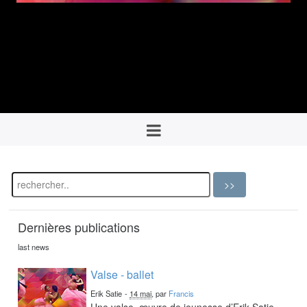
Dernières publications
last news
Valse - ballet
Erik Satie
-
14 mai
, par
Francis
Une valse, œuvre de jeunesse d’Erik Satie,