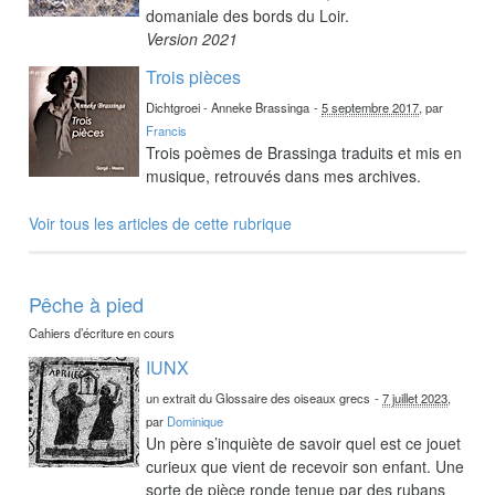
domaniale des bords du Loir.
Version 2021
Trois pièces
Dichtgroei - Anneke Brassinga
-
5 septembre 2017
, par
Francis
Trois poèmes de Brassinga traduits et mis en
musique, retrouvés dans mes archives.
Voir tous les articles de cette rubrique
Pêche à pied
Cahiers d’écriture en cours
IUNX
un extrait du Glossaire des oiseaux grecs
-
7 juillet 2023
,
par
Dominique
Un père s’inquiète de savoir quel est ce jouet
curieux que vient de recevoir son enfant. Une
sorte de pièce ronde tenue par des rubans