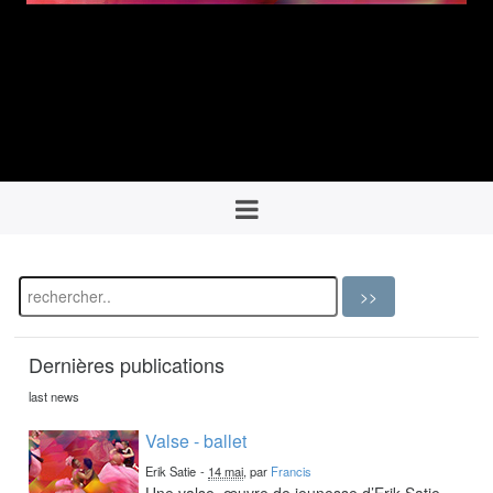
Dernières publications
last news
Valse - ballet
Erik Satie
-
14 mai
, par
Francis
Une valse, œuvre de jeunesse d’Erik Satie,