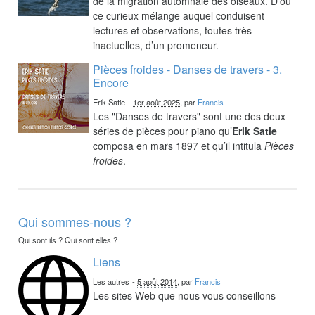
de la migration automnale des oiseaux. D’où
ce curieux mélange auquel conduisent
lectures et observations, toutes très
inactuelles, d’un promeneur.
Pièces froides - Danses de travers - 3.
Encore
Erik Satie
-
1er août 2025
, par
Francis
Les "Danses de travers" sont une des deux
séries de pièces pour piano qu’
Erik Satie
composa en mars 1897 et qu’il intitula
Pièces
froides
.
Qui sommes-nous ?
Qui sont ils ? Qui sont elles ?
Liens
Les autres
-
5 août 2014
, par
Francis
Les sites Web que nous vous conseillons