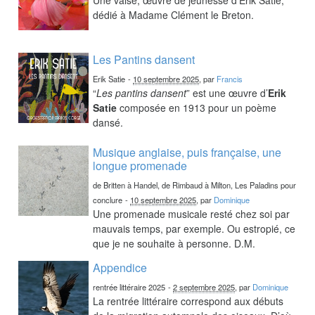
dédié à Madame Clément le Breton.
Les Pantins dansent
Erik Satie
-
10 septembre 2025
, par
Francis
“
Les pantins dansent
” est une œuvre d’
Erik
Satie
composée en 1913 pour un poème
dansé.
Musique anglaise, puis française, une
longue promenade
de Britten à Handel, de Rimbaud à Milton, Les Paladins pour
conclure
-
10 septembre 2025
, par
Dominique
Une promenade musicale resté chez soi par
mauvais temps, par exemple. Ou estropié, ce
que je ne souhaite à personne. D.M.
Appendice
rentrée littéraire 2025
-
2 septembre 2025
, par
Dominique
La rentrée littéraire correspond aux débuts