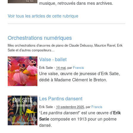
musique, retrouvés dans mes archives.
Voir tous les articles de cette rubrique
Orchestrations numériques
Mes orchestrations d’œuvres de piano de Claude Debussy, Maurice Ravel, Erik
Satie et d’autres compositeurs…
Valse - ballet
Erik Satie
-
14 mai
, par
Francis
Une valse, œuvre de jeunesse d’Erik Satie,
dédié à Madame Clément le Breton.
Les Pantins dansent
Erik Satie
-
10 septembre 2025
, par
Francis
“
Les pantins dansent
” est une œuvre d’
Erik
Satie
composée en 1913 pour un poème
dansé.