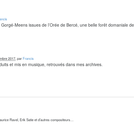
ancis
e Gorgé-Meens issues de l’Orée de Bercé, une belle forêt domaniale d
embre 2017
, par
Francis
duits et mis en musique, retrouvés dans mes archives.
urice Ravel, Erik Satie et d’autres compositeurs…