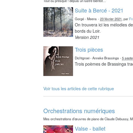
Tout ou presque ! depuis un lustre bientôt…
Suite à Bercé - 2021
Gorgé - Meens
-
23 février 2021
, par
Fr
On trouvera ici les mélodies d
bords du Loir.
Version 2021
Trois pièces
Dichtgroei - Anneke Brassinga
-
5 sept
Trois poèmes de Brassinga tra
Voir tous les articles de cette rubrique
Orchestrations numériques
Mes orchestrations d’œuvres de piano de Claude Debussy, Ma
Valse - ballet