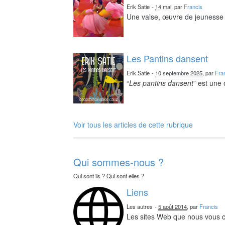
Erik Satie
-
14 mai
, par
Francis
Une valse, œuvre de jeunesse 
Les Pantins dansent
Erik Satie
-
10 septembre 2025
, par
Fra
“
Les pantins dansent
” est une
Voir tous les articles de cette rubrique
Qui sommes-nous ?
Qui sont ils ? Qui sont elles ?
Liens
Les autres
-
5 août 2014
, par
Francis
Les sites Web que nous vous c