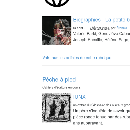
Biographies - La petite 
ils sont ...
-
7 février 2014
, par
Francis
Valérie Barki, Geneviève Caba
Joseph Racaille, Hélène Sage, 
Voir tous les articles de cette rubrique
Pêche à pied
Cahiers d’écriture en cours
IUNX
un extrait du Glossaire des oiseaux gre
Un père s’inquiète de savoir qu
pièce ronde tenue par des ruba
ans auparavant.