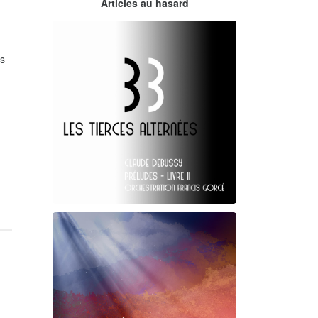
Articles au hasard
orchestrations numériques par
Francis Gorgé
es
Claude Debussy
Les Tierces alternées