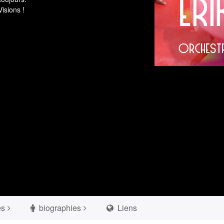
isions !
es
biographies
Liens