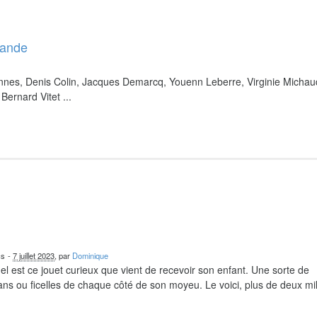
bande
nnes, Denis Colin, Jacques Demarcq, Youenn Leberre, Virginie Michau
Bernard Vitet ...
cs
-
7 juillet 2023
, par
Dominique
el est ce jouet curieux que vient de recevoir son enfant. Une sorte de
ns ou ficelles de chaque côté de son moyeu. Le voici, plus de deux mil