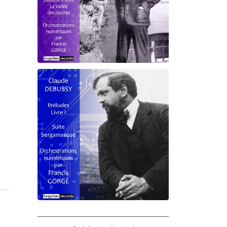
Debussy - Schmitt - Ravel
orchestrations numériques par
Francis Gorgé
Claude Debussy