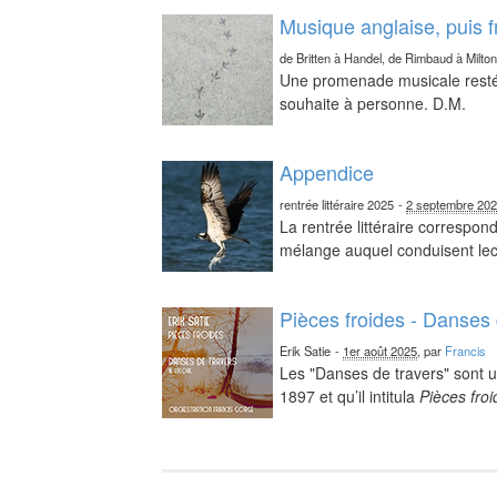
Musique anglaise, puis 
de Britten à Handel, de Rimbaud à Milto
Une promenade musicale resté 
souhaite à personne. D.M.
Appendice
rentrée littéraire 2025
-
2 septembre 20
La rentrée littéraire correspo
mélange auquel conduisent lect
Pièces froides - Danses 
Erik Satie
-
1er août 2025
, par
Francis
Les "Danses de travers" sont u
1897 et qu’il intitula
Pièces fro