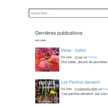
Dernières publications
last news
Valse - ballet
Erik Satie
-
14 mai
, par
Francis
Une valse, œuvre de jeunesse 
Les Pantins dansent
Erik Satie
-
10 septembre 2025
, par
Fra
“
Les pantins dansent
” est une