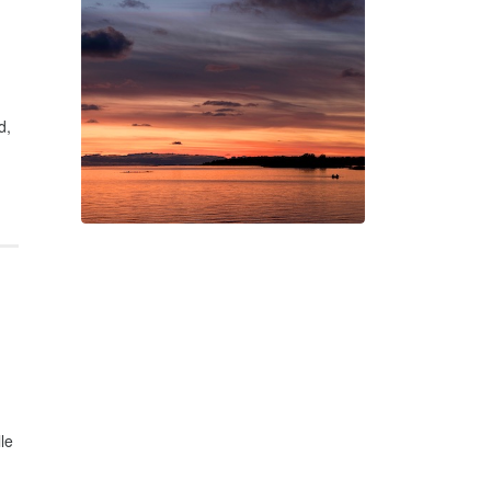
Suite électro-acoustique
d,
Swan Night
Gorgé-Eerala
le