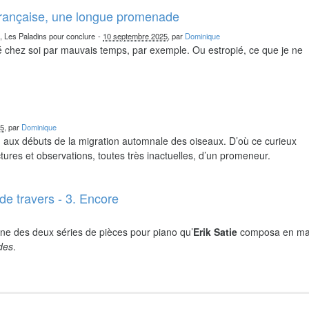
française, une longue promenade
n, Les Paladins pour conclure
-
10 septembre 2025
, par
Dominique
chez soi par mauvais temps, par exemple. Ou estropié, ce que je ne
25
, par
Dominique
nd aux débuts de la migration automnale des oiseaux. D’où ce curieux
ures et observations, toutes très inactuelles, d’un promeneur.
de travers - 3. Encore
ne des deux séries de pièces pour piano qu’
Erik Satie
composa en ma
ides
.