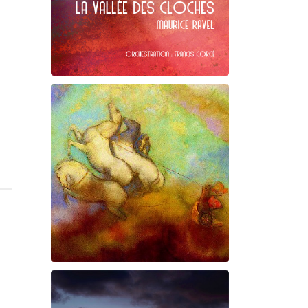
Maurice Ravel
La Vallée des cloches
Prométhée