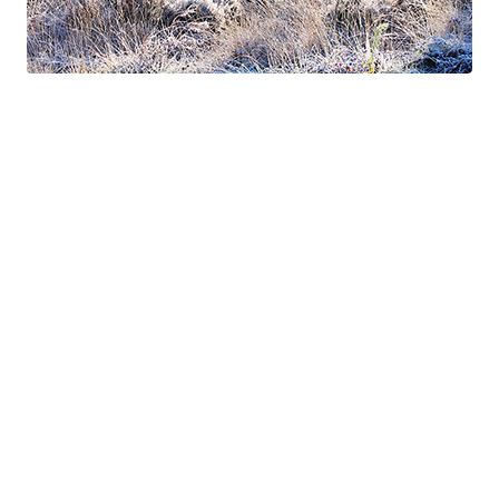
Suite à Bercé
Gorgé - Meens