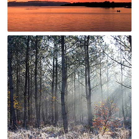
Swan Night
Gorgé-Eerala