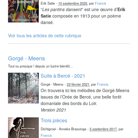
Erik Satie
-
10 septembre 2025
, par
Francis
“
Les pantins dansent
” est une œuvre d’
Erik
Satie
composée en 1913 pour un poème
dansé.
Voir tous les articles de cette rubrique
Gorgé - Meens
Tout ou presque ! depuis un lustre bientôt…
Suite à Bercé - 2021
Gorgé - Meens
-
23 février 2021
, par
Francis
On trouvera ici les mélodies de Gorgé-Meens
issues de l’Orée de Bercé, une belle forêt
domaniale des bords du Loir.
Version 2021
Trois pièces
Dichtgroei - Anneke Brassinga
-
5 septembre 2017
, par
Francis