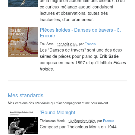
de la migration automnale des oiseaux. D’où
ce curieux mélange auquel conduisent
lectures et observations, toutes très
inactuelles, d’un promeneur.
Pièces froides - Danses de travers - 3.
Encore
Erik Satie
-
1er août 2025
, par
Francis
Les "Danses de travers" sont une des deux
séries de pièces pour piano qu’
Erik Satie
composa en mars 1897 et qu’il intitula
Pièces
froides
.
Mes standards
Mes versions des
standards
qui m’accompagnent et me poursuivent.
’Round Midnight
Thelonious Monk
-
13 décembre 2024
, par
Francis
Composé par Thelonious Monk en 1944