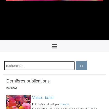
Dernières publications
last news
Valse - ballet
Erik Satie
-
14 mai
, par
Francis
Une valse, œuvre de jeunesse d’Erik Satie,