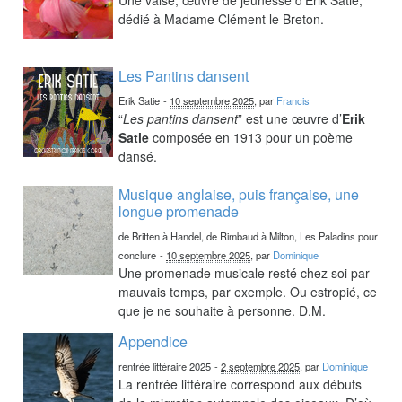
dédié à Madame Clément le Breton.
Les Pantins dansent
Erik Satie
-
10 septembre 2025
, par
Francis
“
Les pantins dansent
” est une œuvre d’
Erik
Satie
composée en 1913 pour un poème
dansé.
Musique anglaise, puis française, une
longue promenade
de Britten à Handel, de Rimbaud à Milton, Les Paladins pour
conclure
-
10 septembre 2025
, par
Dominique
Une promenade musicale resté chez soi par
mauvais temps, par exemple. Ou estropié, ce
que je ne souhaite à personne. D.M.
Appendice
rentrée littéraire 2025
-
2 septembre 2025
, par
Dominique
La rentrée littéraire correspond aux débuts