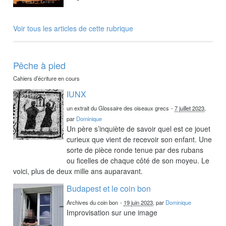
Voir tous les articles de cette rubrique
Pêche à pied
Cahiers d’écriture en cours
IUNX
un extrait du Glossaire des oiseaux grecs
-
7 juillet 2023
,
par
Dominique
Un père s’inquiète de savoir quel est ce jouet
curieux que vient de recevoir son enfant. Une
sorte de pièce ronde tenue par des rubans
ou ficelles de chaque côté de son moyeu. Le
voici, plus de deux mille ans auparavant.
Budapest et le coin bon
Archives du coin bon
-
19 juin 2023
, par
Dominique
Improvisation sur une image