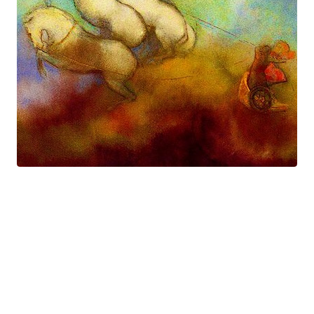
Prométhée
Suite électro-acoustique