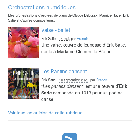
Orchestrations numériques
Mes orchestrations d’œuvres de piano de Claude Debussy, Maurice Ravel, Erik
Satie et d’autres compositeurs…
Valse - ballet
Erik Satie
-
14 mai
, par
Francis
Une valse, œuvre de jeunesse d’Erik Satie,
dédié à Madame Clément le Breton.
Les Pantins dansent
Erik Satie
-
10 septembre 2025
, par
Francis
“
Les pantins dansent
” est une œuvre d’
Erik
Satie
composée en 1913 pour un poème
dansé.
Voir tous les articles de cette rubrique