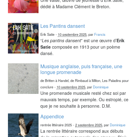
dédié à Madame Clément le Breton.
Les Pantins dansent
Erik Satie
-
10 septembre 2025
, par
Francis
“
Les pantins dansent
” est une œuvre d’
Erik
Satie
composée en 1913 pour un poème
dansé.
Musique anglaise, puis française, une
longue promenade
de Britten à Handel, de Rimbaud à Milton, Les Paladins pour
conclure
-
10 septembre 2025
, par
Dominique
Une promenade musicale resté chez soi par
mauvais temps, par exemple. Ou estropié, ce
que je ne souhaite à personne. D.M.
Appendice
rentrée littéraire 2025
-
2 septembre 2025
, par
Dominique
La rentrée littéraire correspond aux débuts