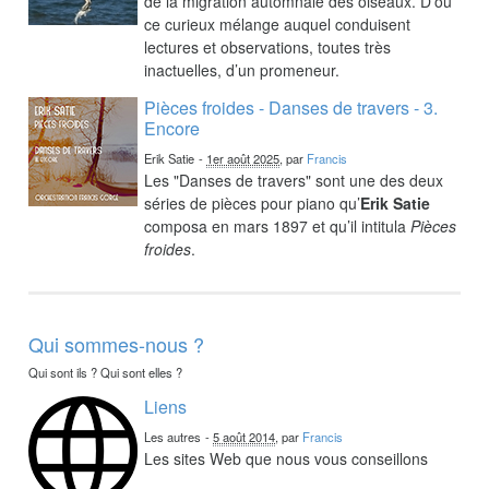
de la migration automnale des oiseaux. D’où
ce curieux mélange auquel conduisent
lectures et observations, toutes très
inactuelles, d’un promeneur.
Pièces froides - Danses de travers - 3.
Encore
Erik Satie
-
1er août 2025
, par
Francis
Les "Danses de travers" sont une des deux
séries de pièces pour piano qu’
Erik Satie
composa en mars 1897 et qu’il intitula
Pièces
froides
.
Qui sommes-nous ?
Qui sont ils ? Qui sont elles ?
Liens
Les autres
-
5 août 2014
, par
Francis
Les sites Web que nous vous conseillons