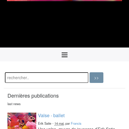
Dernières publications
last news
Valse - ballet
Erik Satie
-
14 mai
, par
Francis
Une valse, œuvre de jeunesse d’Erik Satie,