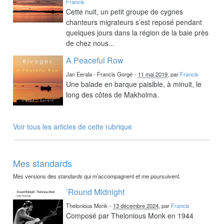
Francis
Cette nuit, un petit groupe de cygnes
chanteurs migrateurs s’est reposé pendant
quelques jours dans la région de la baie près
de chez nous...
A Peaceful Row
Jan Eerala - Francis Gorgé
-
11 mai 2019
, par
Francis
Une balade en barque paisible, à minuit, le
long des côtes de Makholma.
Voir tous les articles de cette rubrique
Mes standards
Mes versions des
standards
qui m’accompagnent et me poursuivent.
’Round Midnight
Thelonious Monk
-
13 décembre 2024
, par
Francis
Composé par Thelonious Monk en 1944