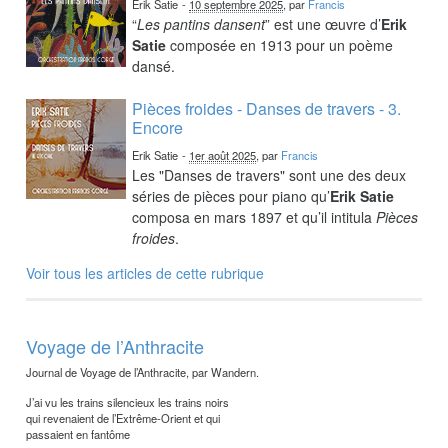
Erik Satie
-
10 septembre 2025
, par
Francis
“
Les pantins dansent
” est une œuvre d’
Erik
Satie
composée en 1913 pour un poème
dansé.
Pièces froides - Danses de travers - 3.
Encore
Erik Satie
-
1er août 2025
, par
Francis
Les "Danses de travers" sont une des deux
séries de pièces pour piano qu’
Erik Satie
composa en mars 1897 et qu’il intitula
Pièces
froides
.
Voir tous les articles de cette rubrique
Voyage de l’Anthracite
Journal de Voyage de l’Anthracite, par Wandern.
J’ai vu les trains silencieux les trains noirs
qui revenaient de l’Extrême-Orient et qui
passaient en fantôme