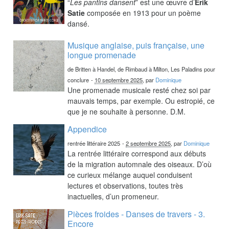
“
Les pantins dansent
” est une œuvre d’
Erik
Satie
composée en 1913 pour un poème
dansé.
Musique anglaise, puis française, une
longue promenade
de Britten à Handel, de Rimbaud à Milton, Les Paladins pour
conclure
-
10 septembre 2025
, par
Dominique
Une promenade musicale resté chez soi par
mauvais temps, par exemple. Ou estropié, ce
que je ne souhaite à personne. D.M.
Appendice
rentrée littéraire 2025
-
2 septembre 2025
, par
Dominique
La rentrée littéraire correspond aux débuts
de la migration automnale des oiseaux. D’où
ce curieux mélange auquel conduisent
lectures et observations, toutes très
inactuelles, d’un promeneur.
Pièces froides - Danses de travers - 3.
Encore