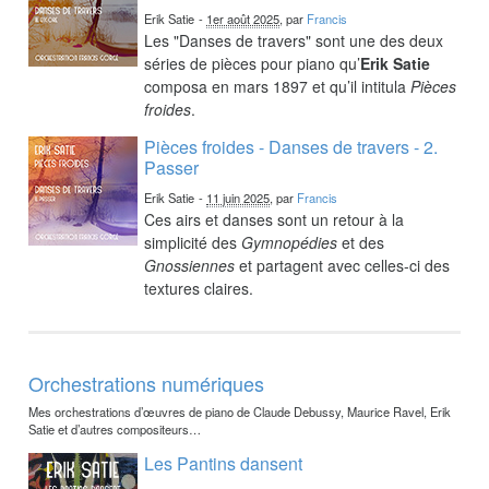
Erik Satie
-
1er août 2025
, par
Francis
Les "Danses de travers" sont une des deux
séries de pièces pour piano qu’
Erik Satie
composa en mars 1897 et qu’il intitula
Pièces
froides
.
Pièces froides - Danses de travers - 2.
Passer
Erik Satie
-
11 juin 2025
, par
Francis
Ces airs et danses sont un retour à la
simplicité des
Gymnopédies
et des
Gnossiennes
et partagent avec celles-ci des
textures claires.
Orchestrations numériques
Mes orchestrations d’œuvres de piano de Claude Debussy, Maurice Ravel, Erik
Satie et d’autres compositeurs…
Les Pantins dansent