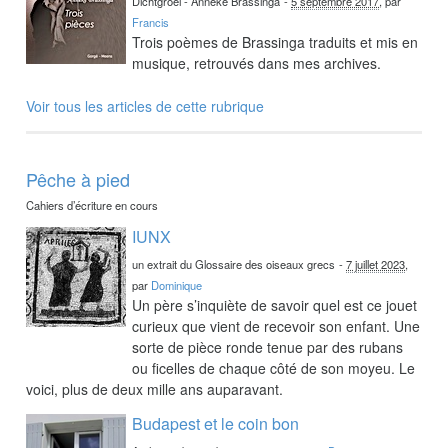
Dichtgroei - Anneke Brassinga
-
5 septembre 2017
, par
Francis
Trois poèmes de Brassinga traduits et mis en
musique, retrouvés dans mes archives.
Voir tous les articles de cette rubrique
Pêche à pied
Cahiers d’écriture en cours
IUNX
un extrait du Glossaire des oiseaux grecs
-
7 juillet 2023
,
par
Dominique
Un père s’inquiète de savoir quel est ce jouet
curieux que vient de recevoir son enfant. Une
sorte de pièce ronde tenue par des rubans
ou ficelles de chaque côté de son moyeu. Le
voici, plus de deux mille ans auparavant.
Budapest et le coin bon