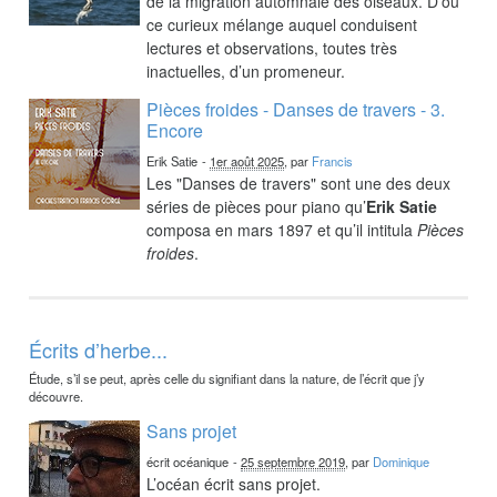
de la migration automnale des oiseaux. D’où
ce curieux mélange auquel conduisent
lectures et observations, toutes très
inactuelles, d’un promeneur.
Pièces froides - Danses de travers - 3.
Encore
Erik Satie
-
1er août 2025
, par
Francis
Les "Danses de travers" sont une des deux
séries de pièces pour piano qu’
Erik Satie
composa en mars 1897 et qu’il intitula
Pièces
froides
.
Écrits d’herbe...
Étude, s’il se peut, après celle du signifiant dans la nature, de l’écrit que j’y
découvre.
Sans projet
écrit océanique
-
25 septembre 2019
, par
Dominique
L’océan écrit sans projet.