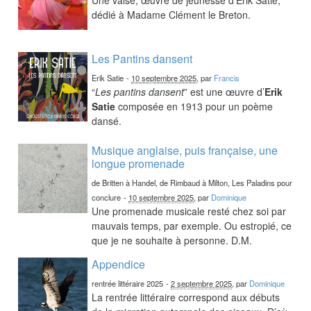
dédié à Madame Clément le Breton.
Les Pantins dansent
Erik Satie
-
10 septembre 2025
, par
Francis
“
Les pantins dansent
” est une œuvre d’
Erik
Satie
composée en 1913 pour un poème
dansé.
Musique anglaise, puis française, une
longue promenade
de Britten à Handel, de Rimbaud à Milton, Les Paladins pour
conclure
-
10 septembre 2025
, par
Dominique
Une promenade musicale resté chez soi par
mauvais temps, par exemple. Ou estropié, ce
que je ne souhaite à personne. D.M.
Appendice
rentrée littéraire 2025
-
2 septembre 2025
, par
Dominique
La rentrée littéraire correspond aux débuts