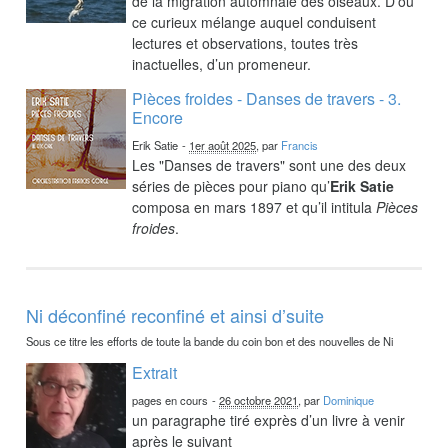
de la migration automnale des oiseaux. D’où
ce curieux mélange auquel conduisent
lectures et observations, toutes très
inactuelles, d’un promeneur.
Pièces froides - Danses de travers - 3.
Encore
Erik Satie
-
1er août 2025
, par
Francis
Les "Danses de travers" sont une des deux
séries de pièces pour piano qu’
Erik Satie
composa en mars 1897 et qu’il intitula
Pièces
froides
.
Ni déconfiné reconfiné et ainsi d’suite
Sous ce titre les efforts de toute la bande du coin bon et des nouvelles de Ni
Extrait
pages en cours
-
26 octobre 2021
, par
Dominique
un paragraphe tiré exprès d’un livre à venir
après le suivant