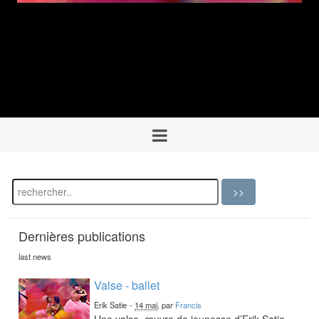
Dernières publications
last news
Valse - ballet
Erik Satie
-
14 mai
, par
Francis
Une valse, œuvre de jeunesse d’Erik Satie,