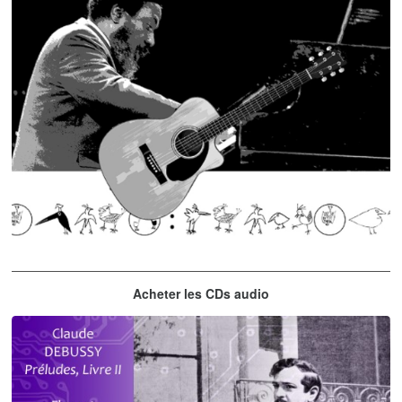
Thelonious Monk
Acheter les CDs audio
'Round Midnight