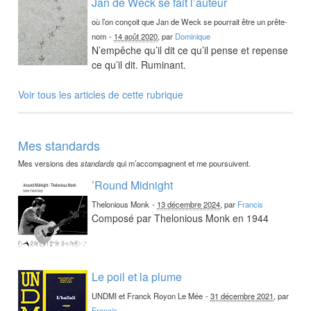
Jan de Weck se fait l’auteur
où l’on conçoit que Jan de Weck se pourrait être un prête-
nom
-
14 août 2020
, par
Dominique
N’empêche qu’il dit ce qu’il pense et repense
ce qu’il dit. Ruminant.
Voir tous les articles de cette rubrique
Mes standards
Mes versions des
standards
qui m’accompagnent et me poursuivent.
’Round Midnight
Thelonious Monk
-
13 décembre 2024
, par
Francis
Composé par Thelonious Monk en 1944
Le poil et la plume
UNDMI et Franck Royon Le Mée
-
31 décembre 2021
, par
Francis