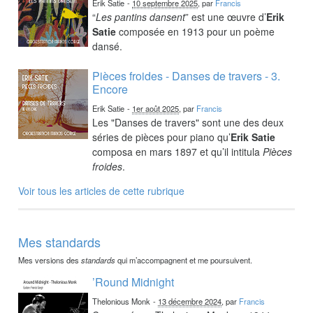
Erik Satie
-
10 septembre 2025
, par
Francis
“
Les pantins dansent
” est une œuvre d’
Erik
Satie
composée en 1913 pour un poème
dansé.
Pièces froides - Danses de travers - 3.
Encore
Erik Satie
-
1er août 2025
, par
Francis
Les "Danses de travers" sont une des deux
séries de pièces pour piano qu’
Erik Satie
composa en mars 1897 et qu’il intitula
Pièces
froides
.
Voir tous les articles de cette rubrique
Mes standards
Mes versions des
standards
qui m’accompagnent et me poursuivent.
’Round Midnight
Thelonious Monk
-
13 décembre 2024
, par
Francis