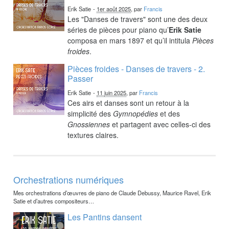
Erik Satie
-
1er août 2025
, par
Francis
Les "Danses de travers" sont une des deux
séries de pièces pour piano qu’
Erik Satie
composa en mars 1897 et qu’il intitula
Pièces
froides
.
Pièces froides - Danses de travers - 2.
Passer
Erik Satie
-
11 juin 2025
, par
Francis
Ces airs et danses sont un retour à la
simplicité des
Gymnopédies
et des
Gnossiennes
et partagent avec celles-ci des
textures claires.
Orchestrations numériques
Mes orchestrations d’œuvres de piano de Claude Debussy, Maurice Ravel, Erik
Satie et d’autres compositeurs…
Les Pantins dansent