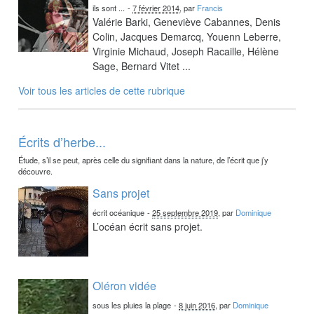
ils sont ...
-
7 février 2014
, par
Francis
Valérie Barki, Geneviève Cabannes, Denis
Colin, Jacques Demarcq, Youenn Leberre,
Virginie Michaud, Joseph Racaille, Hélène
Sage, Bernard Vitet ...
Voir tous les articles de cette rubrique
Écrits d’herbe...
Étude, s’il se peut, après celle du signifiant dans la nature, de l’écrit que j’y
découvre.
Sans projet
écrit océanique
-
25 septembre 2019
, par
Dominique
L’océan écrit sans projet.
Oléron vidée
sous les pluies la plage
-
8 juin 2016
, par
Dominique