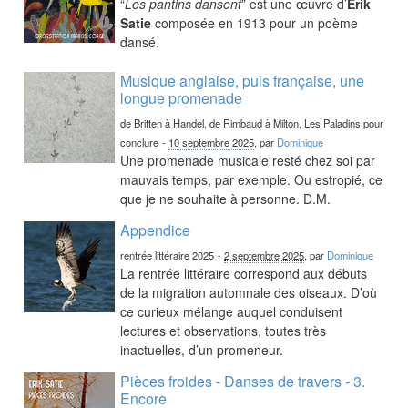
“
Les pantins dansent
” est une œuvre d’
Erik
Satie
composée en 1913 pour un poème
dansé.
Musique anglaise, puis française, une
longue promenade
de Britten à Handel, de Rimbaud à Milton, Les Paladins pour
conclure
-
10 septembre 2025
, par
Dominique
Une promenade musicale resté chez soi par
mauvais temps, par exemple. Ou estropié, ce
que je ne souhaite à personne. D.M.
Appendice
rentrée littéraire 2025
-
2 septembre 2025
, par
Dominique
La rentrée littéraire correspond aux débuts
de la migration automnale des oiseaux. D’où
ce curieux mélange auquel conduisent
lectures et observations, toutes très
inactuelles, d’un promeneur.
Pièces froides - Danses de travers - 3.
Encore