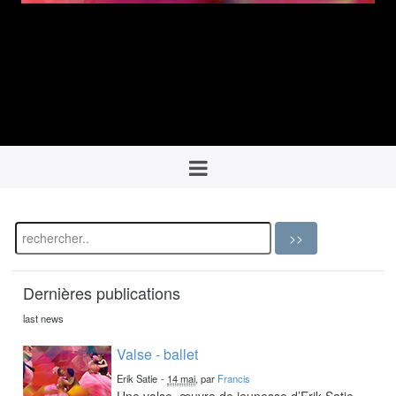
Dernières publications
last news
Valse - ballet
Erik Satie
-
14 mai
, par
Francis
Une valse, œuvre de jeunesse d’Erik Satie,