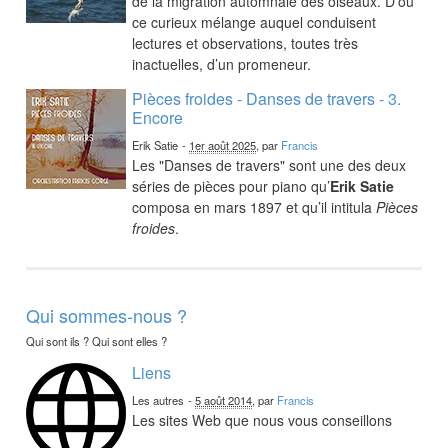
de la migration automnale des oiseaux. D’où
ce curieux mélange auquel conduisent
lectures et observations, toutes très
inactuelles, d’un promeneur.
Pièces froides - Danses de travers - 3.
Encore
Erik Satie
-
1er août 2025
, par
Francis
Les "Danses de travers" sont une des deux
séries de pièces pour piano qu’
Erik Satie
composa en mars 1897 et qu’il intitula
Pièces
froides
.
Qui sommes-nous ?
Qui sont ils ? Qui sont elles ?
Liens
Les autres
-
5 août 2014
, par
Francis
Les sites Web que nous vous conseillons