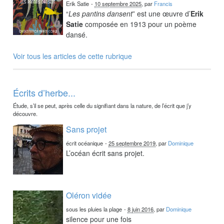
Erik Satie
-
10 septembre 2025
, par
Francis
“
Les pantins dansent
” est une œuvre d’
Erik
Satie
composée en 1913 pour un poème
dansé.
Voir tous les articles de cette rubrique
Écrits d’herbe...
Étude, s’il se peut, après celle du signifiant dans la nature, de l’écrit que j’y
découvre.
Sans projet
écrit océanique
-
25 septembre 2019
, par
Dominique
L’océan écrit sans projet.
Oléron vidée
sous les pluies la plage
-
8 juin 2016
, par
Dominique
silence pour une fois