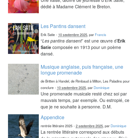
dédié à Madame Clément le Breton.
Les Pantins dansent
Erik Satie
-
10 septembre 2025
, par
Francis
“
Les pantins dansent
” est une œuvre d’
Erik
Satie
composée en 1913 pour un poème
dansé.
Musique anglaise, puis française, une
longue promenade
de Britten à Handel, de Rimbaud à Milton, Les Paladins pour
conclure
-
10 septembre 2025
, par
Dominique
Une promenade musicale resté chez soi par
mauvais temps, par exemple. Ou estropié, ce
que je ne souhaite à personne. D.M.
Appendice
rentrée littéraire 2025
-
2 septembre 2025
, par
Dominique
La rentrée littéraire correspond aux débuts