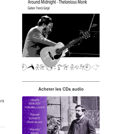
Thelonious Monk
Acheter les CDs audio
'Round Midnight
rs