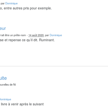
, par
Dominique
o, entre autres pris pour exemple.
teur
rait être un prête-nom
-
14 août 2020
, par
Dominique
nse et repense ce qu’il dit. Ruminant.
uite
ouvelles de Ni
Dominique
livre à venir après le suivant