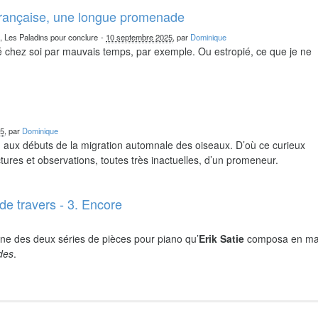
française, une longue promenade
n, Les Paladins pour conclure
-
10 septembre 2025
, par
Dominique
chez soi par mauvais temps, par exemple. Ou estropié, ce que je ne
25
, par
Dominique
nd aux débuts de la migration automnale des oiseaux. D’où ce curieux
ures et observations, toutes très inactuelles, d’un promeneur.
de travers - 3. Encore
ne des deux séries de pièces pour piano qu’
Erik Satie
composa en ma
ides
.