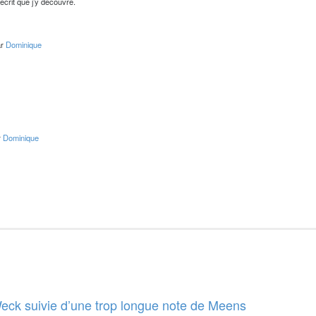
’écrit que j’y découvre.
ar
Dominique
r
Dominique
eck suivie d’une trop longue note de Meens