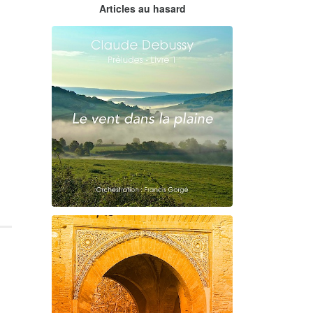
Claude Debussy
Articles au hasard
orchestrations numériques par
Francis Gorgé
Claude Debussy
Le vent dans la plaine