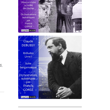
Debussy - Schmitt - Ravel
orchestrations numériques par
Francis Gorgé
d,