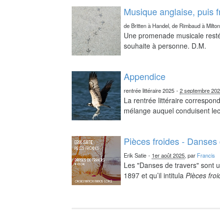
Musique anglaise, puis 
de Britten à Handel, de Rimbaud à Milto
Une promenade musicale resté 
souhaite à personne. D.M.
Appendice
rentrée littéraire 2025
-
2 septembre 20
La rentrée littéraire correspo
mélange auquel conduisent lect
Pièces froides - Danses 
Erik Satie
-
1er août 2025
, par
Francis
Les "Danses de travers" sont u
1897 et qu’il intitula
Pièces fro