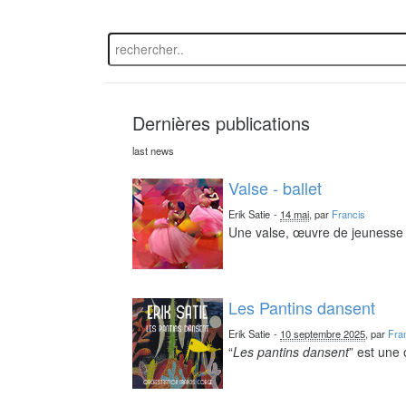
Dernières publications
last news
Valse - ballet
Erik Satie
-
14 mai
, par
Francis
Une valse, œuvre de jeunesse 
Les Pantins dansent
Erik Satie
-
10 septembre 2025
, par
Fra
“
Les pantins dansent
” est une