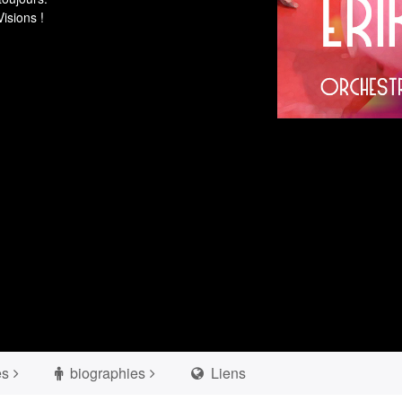
isions !
es
biographies
Liens