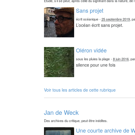
Étude, s’il se peut, après celle du signifiant dans la nature, de l
Sans projet
écrit océanique
-
25 septembre 2019
, p
L’océan écrit sans projet.
Oléron vidée
sous les pluies la plage
-
8 juin 2016
, pa
silence pour une fois
Voir tous les articles de cette rubrique
Jan de Weck
Des archives du critique, peut-être inédites.
Une courte archive de W