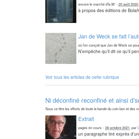
encore le marché d’la litt’
-
20 août 2020
à propos des éditions de Bolañ
Jan de Weck se fait l’au
où l’on conçoit que Jan de Weck se pour
N’empêche qu’il dit ce qu’il pe
Voir tous les articles de cette rubrique
Ni déconfiné reconfiné et ainsi d’s
Sous ce titre les efforts de toute la bande du coin bon et des n
Extrait
pages en cours
-
26 octobre 2021
, par
un paragraphe tiré exprès d’un 