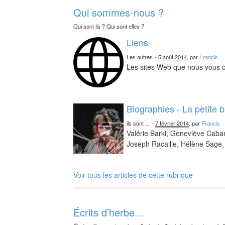
Qui sommes-nous ?
Qui sont ils ? Qui sont elles ?
Liens
Les autres
-
5 août 2014
, par
Francis
Les sites Web que nous vous c
Biographies - La petite 
ils sont ...
-
7 février 2014
, par
Francis
Valérie Barki, Geneviève Caba
Joseph Racaille, Hélène Sage, 
Voir tous les articles de cette rubrique
Écrits d’herbe...