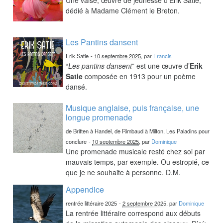
dédié à Madame Clément le Breton.
Les Pantins dansent
Erik Satie
-
10 septembre 2025
, par
Francis
“
Les pantins dansent
” est une œuvre d’
Erik
Satie
composée en 1913 pour un poème
dansé.
Musique anglaise, puis française, une
longue promenade
de Britten à Handel, de Rimbaud à Milton, Les Paladins pour
conclure
-
10 septembre 2025
, par
Dominique
Une promenade musicale resté chez soi par
mauvais temps, par exemple. Ou estropié, ce
que je ne souhaite à personne. D.M.
Appendice
rentrée littéraire 2025
-
2 septembre 2025
, par
Dominique
La rentrée littéraire correspond aux débuts