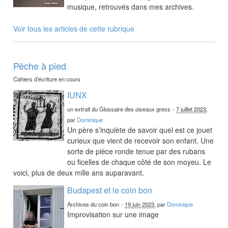
musique, retrouvés dans mes archives.
Voir tous les articles de cette rubrique
Pêche à pied
Cahiers d’écriture en cours
IUNX
un extrait du Glossaire des oiseaux grecs
-
7 juillet 2023
,
par
Dominique
Un père s’inquiète de savoir quel est ce jouet
curieux que vient de recevoir son enfant. Une
sorte de pièce ronde tenue par des rubans
ou ficelles de chaque côté de son moyeu. Le
voici, plus de deux mille ans auparavant.
Budapest et le coin bon
Archives du coin bon
-
19 juin 2023
, par
Dominique
Improvisation sur une image