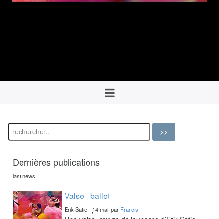
Dernières publications
last news
Valse - ballet
Erik Satie
-
14 mai
, par
Francis
Une valse, œuvre de jeunesse d’Erik Satie,