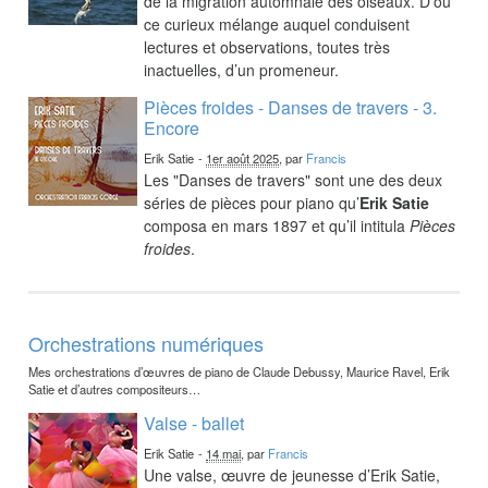
de la migration automnale des oiseaux. D’où
ce curieux mélange auquel conduisent
lectures et observations, toutes très
inactuelles, d’un promeneur.
Pièces froides - Danses de travers - 3.
Encore
Erik Satie
-
1er août 2025
, par
Francis
Les "Danses de travers" sont une des deux
séries de pièces pour piano qu’
Erik Satie
composa en mars 1897 et qu’il intitula
Pièces
froides
.
Orchestrations numériques
Mes orchestrations d’œuvres de piano de Claude Debussy, Maurice Ravel, Erik
Satie et d’autres compositeurs…
Valse - ballet
Erik Satie
-
14 mai
, par
Francis
Une valse, œuvre de jeunesse d’Erik Satie,