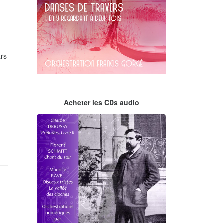
rs
Erik Satie
Acheter les CDs audio
En y regardant à deux fois