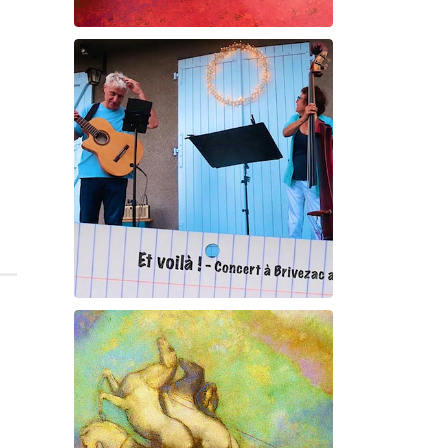
Maurice Ravel
La Vallée des cloches
Et voilà !
Geneviève Cabannes -
Francis Gorgé