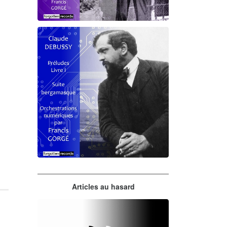
Debussy - Schmitt - Ravel
orchestrations numériques par
Francis Gorgé
Claude Debussy
Articles au hasard
orchestrations numériques par
Francis Gorgé