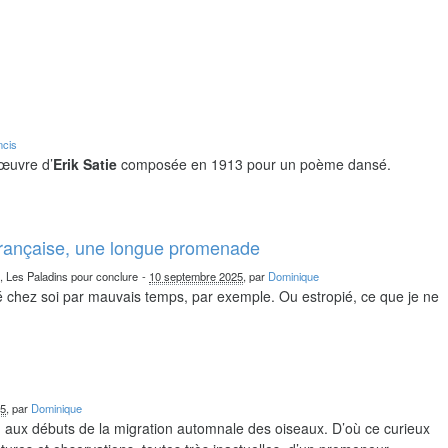
ncis
 œuvre d’
Erik Satie
composée en 1913 pour un poème dansé.
française, une longue promenade
n, Les Paladins pour conclure
-
10 septembre 2025
, par
Dominique
chez soi par mauvais temps, par exemple. Ou estropié, ce que je ne
25
, par
Dominique
nd aux débuts de la migration automnale des oiseaux. D’où ce curieux