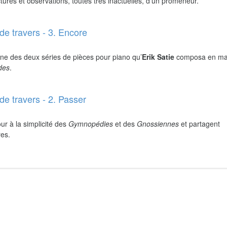
ures et observations, toutes très inactuelles, d’un promeneur.
de travers - 3. Encore
ne des deux séries de pièces pour piano qu’
Erik Satie
composa en ma
ides
.
de travers - 2. Passer
ur à la simplicité des
Gymnopédies
et des
Gnossiennes
et partagent
res.