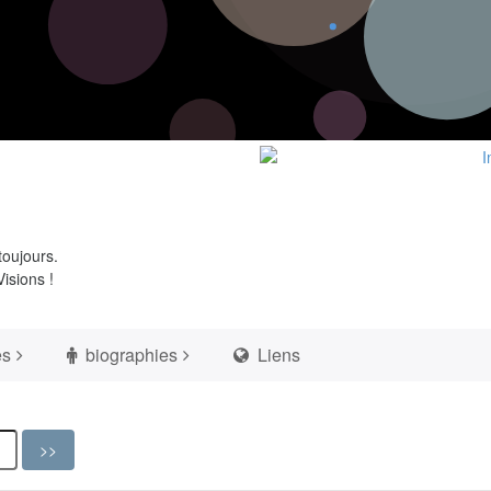
toujours.
isions !
es
biographies
Liens