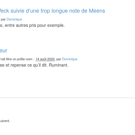
eck suivie d’une trop longue note de Meens
, par
Dominique
o, entre autres pris pour exemple.
teur
rait être un prête-nom
-
14 août 2020
, par
Dominique
nse et repense ce qu’il dit. Ruminant.
uivent.