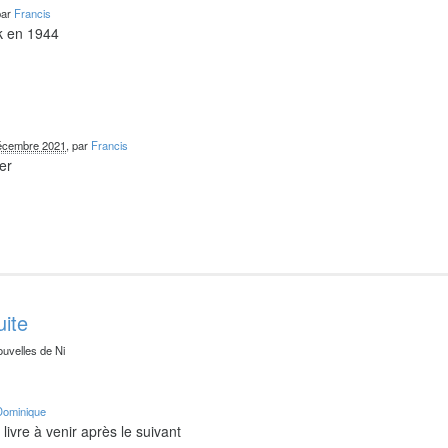
par
Francis
k en 1944
écembre 2021
, par
Francis
er
uite
ouvelles de Ni
Dominique
livre à venir après le suivant