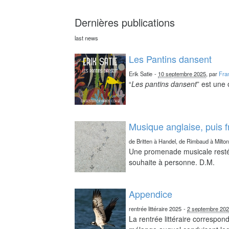
Dernières publications
last news
Les Pantins dansent
Erik Satie
-
10 septembre 2025
, par
Fra
“
Les pantins dansent
” est une
Musique anglaise, puis 
de Britten à Handel, de Rimbaud à Milto
Une promenade musicale resté 
souhaite à personne. D.M.
Appendice
rentrée littéraire 2025
-
2 septembre 20
La rentrée littéraire correspo