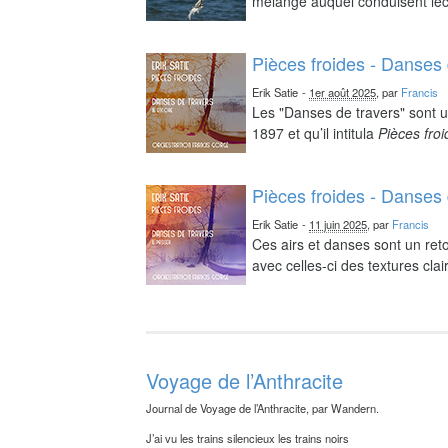
mélange auquel conduisent lect
Pièces froides - Danses 
Erik Satie
-
1er août 2025
, par
Francis
Les "Danses de travers" sont u
1897 et qu’il intitula
Pièces fro
Pièces froides - Danses 
Erik Satie
-
11 juin 2025
, par
Francis
Ces airs et danses sont un reto
avec celles-ci des textures clai
Voyage de l’Anthracite
Journal de Voyage de l’Anthracite, par Wandern.
J’ai vu les trains silencieux les trains noirs