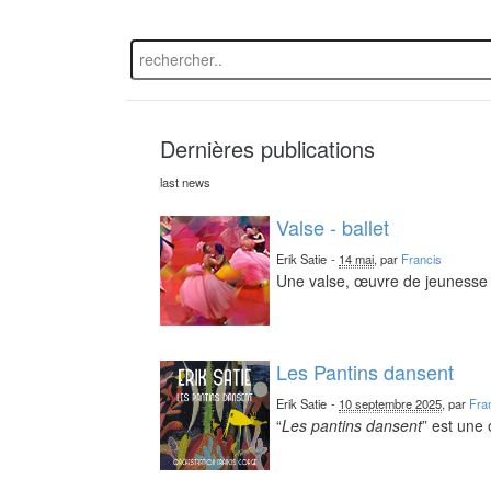
Dernières publications
last news
Valse - ballet
Erik Satie
-
14 mai
, par
Francis
Une valse, œuvre de jeunesse 
Les Pantins dansent
Erik Satie
-
10 septembre 2025
, par
Fra
“
Les pantins dansent
” est une