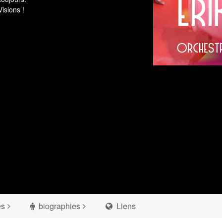
isions !
es
biographies
Liens