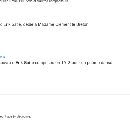
urice Ravel, Erik Satie et d’autres compositeurs…
d’Erik Satie, dédié à Madame Clément le Breton.
ncis
 œuvre d’
Erik Satie
composée en 1913 pour un poème dansé.
’écrit que j’y découvre.