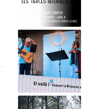
Claude Debussy
Les Tierces alternées
Et voilà !