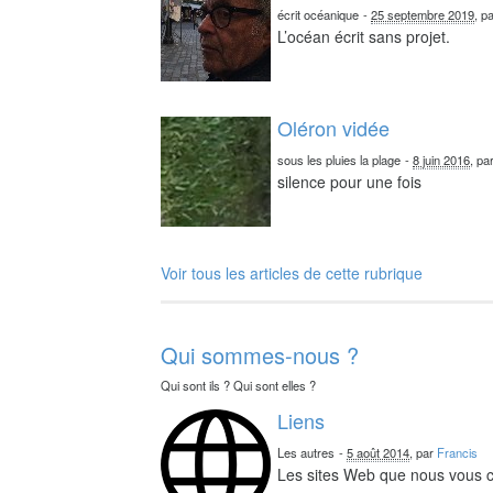
écrit océanique
-
25 septembre 2019
, p
L’océan écrit sans projet.
Oléron vidée
sous les pluies la plage
-
8 juin 2016
, pa
silence pour une fois
Voir tous les articles de cette rubrique
Qui sommes-nous ?
Qui sont ils ? Qui sont elles ?
Liens
Les autres
-
5 août 2014
, par
Francis
Les sites Web que nous vous c