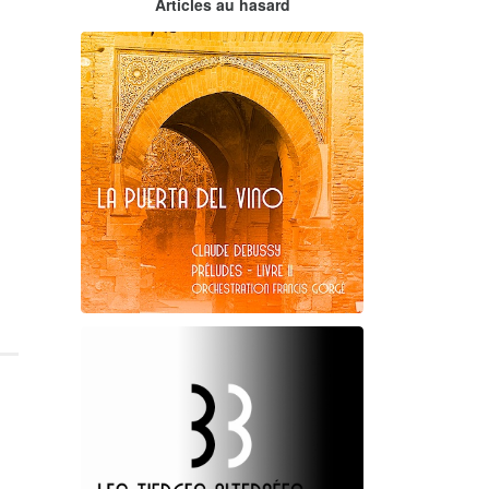
Articles au hasard
orchestrations numériques par
Francis Gorgé
Claude Debussy
La puerta del vino