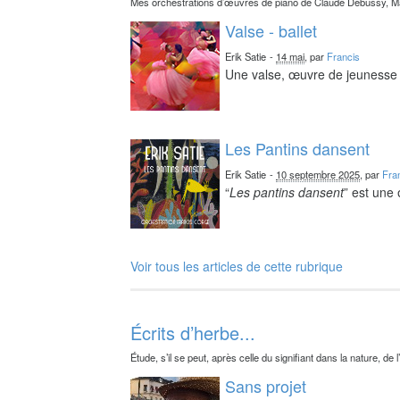
Mes orchestrations d’œuvres de piano de Claude Debussy, Ma
Valse - ballet
Erik Satie
-
14 mai
, par
Francis
Une valse, œuvre de jeunesse 
Les Pantins dansent
Erik Satie
-
10 septembre 2025
, par
Fra
“
Les pantins dansent
” est une
Voir tous les articles de cette rubrique
Écrits d’herbe...
Étude, s’il se peut, après celle du signifiant dans la nature, de l
Sans projet