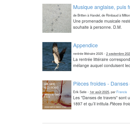
Musique anglaise, puis 
de Britten à Handel, de Rimbaud à Milto
Une promenade musicale resté 
souhaite à personne. D.M.
Appendice
rentrée littéraire 2025
-
2 septembre 20
La rentrée littéraire correspo
mélange auquel conduisent lect
Pièces froides - Danses 
Erik Satie
-
1er août 2025
, par
Francis
Les "Danses de travers" sont u
1897 et qu’il intitula
Pièces fro