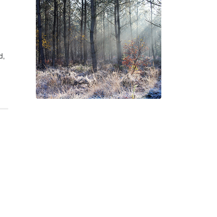
Geneviève Cabannes -
Francis Gorgé
d,
Suite à Bercé
Gorgé - Meens