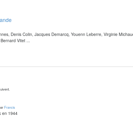
bande
nnes, Denis Colin, Jacques Demarcq, Youenn Leberre, Virginie Michau
Bernard Vitet ...
uivent.
par
Francis
k en 1944