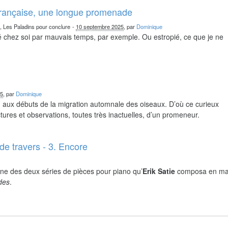
française, une longue promenade
n, Les Paladins pour conclure
-
10 septembre 2025
, par
Dominique
chez soi par mauvais temps, par exemple. Ou estropié, ce que je ne
25
, par
Dominique
nd aux débuts de la migration automnale des oiseaux. D’où ce curieux
ures et observations, toutes très inactuelles, d’un promeneur.
de travers - 3. Encore
ne des deux séries de pièces pour piano qu’
Erik Satie
composa en ma
ides
.