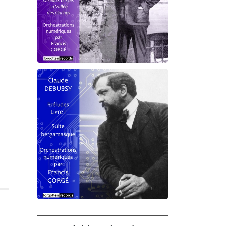
Debussy - Schmitt - Ravel
orchestrations numériques par
Francis Gorgé
Claude Debussy