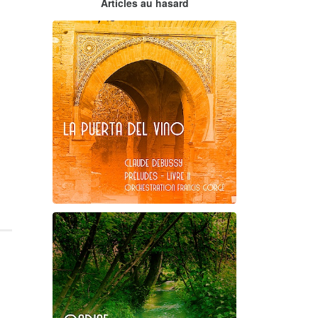
Articles au hasard
orchestrations numériques par
Francis Gorgé
Claude Debussy
La puerta del vino