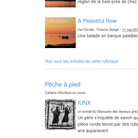
région de la baie près de chez 
A Peaceful Row
Jan Eerala - Francis Gorgé
-
11 mai 20
Une balade en barque paisible,
Voir tous les articles de cette rubrique
Pêche à pied
Cahiers d’écriture en cours
IUNX
un extrait du Glossaire des oiseaux gre
Un père s’inquiète de savoir qu
pièce ronde tenue par des ruba
ans auparavant.