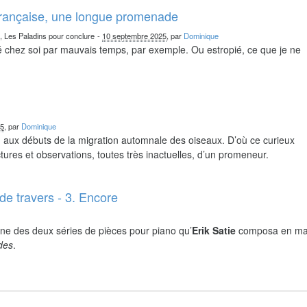
française, une longue promenade
n, Les Paladins pour conclure
-
10 septembre 2025
, par
Dominique
chez soi par mauvais temps, par exemple. Ou estropié, ce que je ne
25
, par
Dominique
nd aux débuts de la migration automnale des oiseaux. D’où ce curieux
ures et observations, toutes très inactuelles, d’un promeneur.
de travers - 3. Encore
ne des deux séries de pièces pour piano qu’
Erik Satie
composa en ma
ides
.