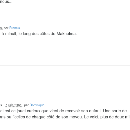
nous...
19
, par
Francis
 à minuit, le long des côtes de Makholma.
cs
-
7 juillet 2023
, par
Dominique
el est ce jouet curieux que vient de recevoir son enfant. Une sorte de
ns ou ficelles de chaque côté de son moyeu. Le voici, plus de deux mil