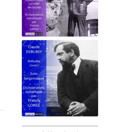
Debussy - Schmitt - Ravel
orchestrations numériques par
Francis Gorgé
Claude Debussy