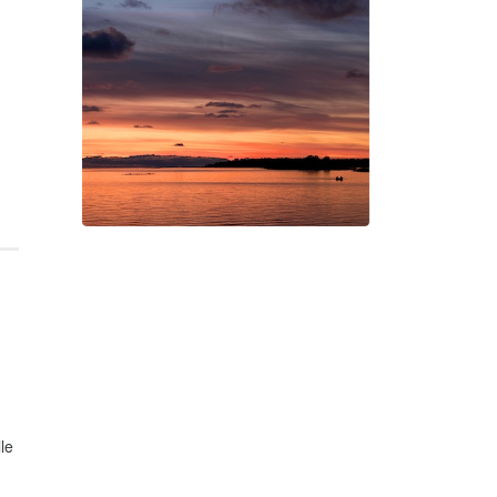
Geneviève Cabannes -
Francis Gorgé
Swan Night
Gorgé-Eerala
le