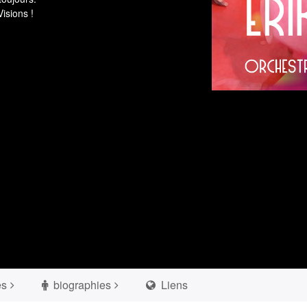
isions !
es
biographies
Liens