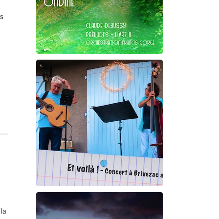
es
Claude Debussy
Ondine
Et voilà !
 la