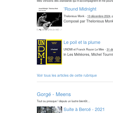
Mes versions des
standards
qui m’accompagnent et me pours
’Round Midnight
Thelonious Monk
-
13 décembre 2024
, 
Composé par Thelonious Mon
Le poil et la plume
UNDMI et Franck Royon Le Mée
-
31 d
in Les Météores, Michel Tourni
Voir tous les articles de cette rubrique
Gorgé - Meens
Tout ou presque ! depuis un lustre bientôt…
Suite à Bercé - 2021