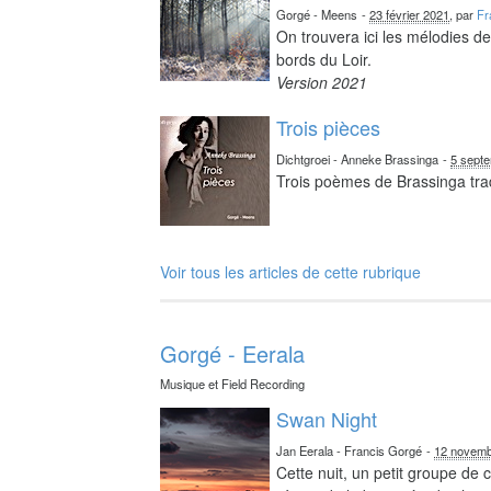
Gorgé - Meens
-
23 février 2021
, par
Fr
On trouvera ici les mélodies d
bords du Loir.
Version 2021
Trois pièces
Dichtgroei - Anneke Brassinga
-
5 sept
Trois poèmes de Brassinga tra
Voir tous les articles de cette rubrique
Gorgé - Eerala
Musique et Field Recording
Swan Night
Jan Eerala - Francis Gorgé
-
12 novemb
Cette nuit, un petit groupe de