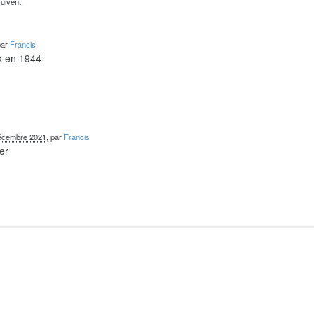
uivent.
par
Francis
k en 1944
écembre 2021
, par
Francis
er