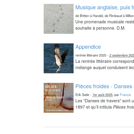
Musique anglaise, puis 
de Britten à Handel, de Rimbaud à Milto
Une promenade musicale resté 
souhaite à personne. D.M.
Appendice
rentrée littéraire 2025
-
2 septembre 20
La rentrée littéraire correspo
mélange auquel conduisent lect
Pièces froides - Danses 
Erik Satie
-
1er août 2025
, par
Francis
Les "Danses de travers" sont u
1897 et qu’il intitula
Pièces fro