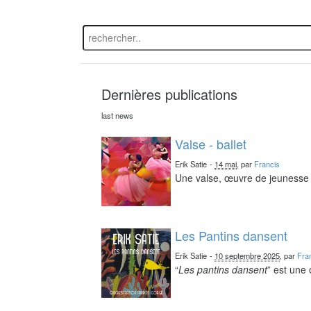
Dernières publications
last news
Valse - ballet
Erik Satie
-
14 mai
, par
Francis
Une valse, œuvre de jeunesse 
Les Pantins dansent
Erik Satie
-
10 septembre 2025
, par
Fra
“
Les pantins dansent
” est une