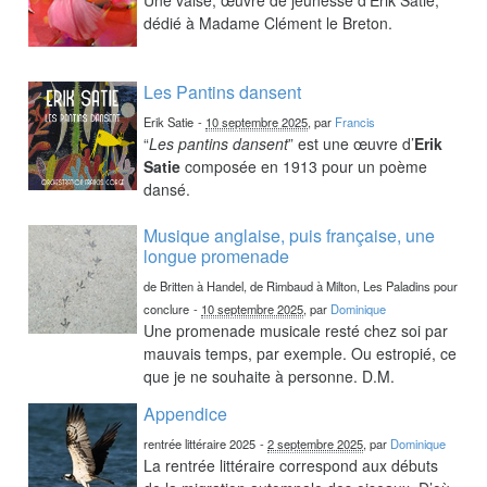
dédié à Madame Clément le Breton.
Les Pantins dansent
Erik Satie
-
10 septembre 2025
, par
Francis
“
Les pantins dansent
” est une œuvre d’
Erik
Satie
composée en 1913 pour un poème
dansé.
Musique anglaise, puis française, une
longue promenade
de Britten à Handel, de Rimbaud à Milton, Les Paladins pour
conclure
-
10 septembre 2025
, par
Dominique
Une promenade musicale resté chez soi par
mauvais temps, par exemple. Ou estropié, ce
que je ne souhaite à personne. D.M.
Appendice
rentrée littéraire 2025
-
2 septembre 2025
, par
Dominique
La rentrée littéraire correspond aux débuts