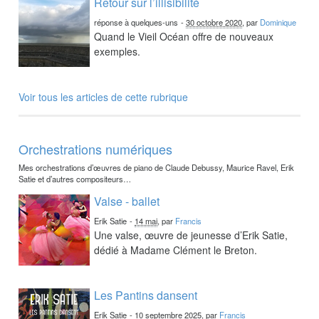
Retour sur l’illisibilité
réponse à quelques-uns
-
30 octobre 2020
, par
Dominique
Quand le Vieil Océan offre de nouveaux
exemples.
Voir tous les articles de cette rubrique
Orchestrations numériques
Mes orchestrations d’œuvres de piano de Claude Debussy, Maurice Ravel, Erik
Satie et d’autres compositeurs…
Valse - ballet
Erik Satie
-
14 mai
, par
Francis
Une valse, œuvre de jeunesse d’Erik Satie,
dédié à Madame Clément le Breton.
Les Pantins dansent
Erik Satie
-
10 septembre 2025
, par
Francis