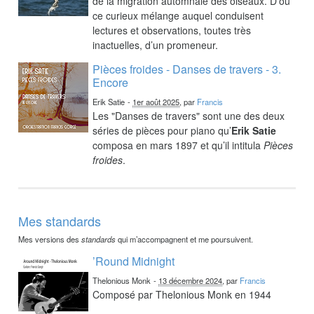
de la migration automnale des oiseaux. D’où
ce curieux mélange auquel conduisent
lectures et observations, toutes très
inactuelles, d’un promeneur.
Pièces froides - Danses de travers - 3.
Encore
Erik Satie
-
1er août 2025
, par
Francis
Les "Danses de travers" sont une des deux
séries de pièces pour piano qu’
Erik Satie
composa en mars 1897 et qu’il intitula
Pièces
froides
.
Mes standards
Mes versions des
standards
qui m’accompagnent et me poursuivent.
’Round Midnight
Thelonious Monk
-
13 décembre 2024
, par
Francis
Composé par Thelonious Monk en 1944