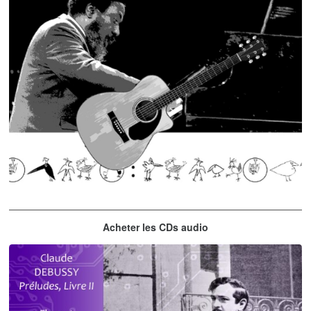
Thelonious Monk
Acheter les CDs audio
'Round Midnight