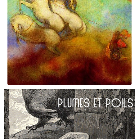
Prométhée
Suite électro-acoustique