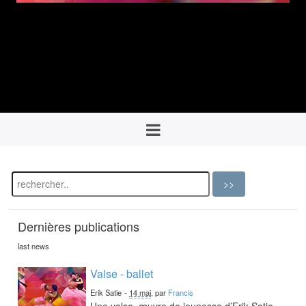
Dernières publications
last news
Valse - ballet
Erik Satie
-
14 mai
, par
Francis
Une valse, œuvre de jeunesse d’Erik Satie,