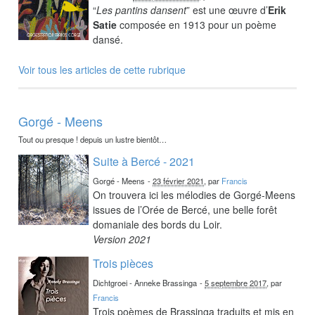
“
Les pantins dansent
” est une œuvre d’
Erik
Satie
composée en 1913 pour un poème
dansé.
Voir tous les articles de cette rubrique
Gorgé - Meens
Tout ou presque ! depuis un lustre bientôt…
Suite à Bercé - 2021
Gorgé - Meens
-
23 février 2021
, par
Francis
On trouvera ici les mélodies de Gorgé-Meens
issues de l’Orée de Bercé, une belle forêt
domaniale des bords du Loir.
Version 2021
Trois pièces
Dichtgroei - Anneke Brassinga
-
5 septembre 2017
, par
Francis
Trois poèmes de Brassinga traduits et mis en