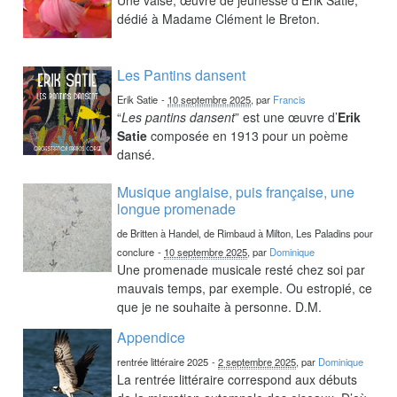
dédié à Madame Clément le Breton.
Les Pantins dansent
Erik Satie
-
10 septembre 2025
, par
Francis
“
Les pantins dansent
” est une œuvre d’
Erik
Satie
composée en 1913 pour un poème
dansé.
Musique anglaise, puis française, une
longue promenade
de Britten à Handel, de Rimbaud à Milton, Les Paladins pour
conclure
-
10 septembre 2025
, par
Dominique
Une promenade musicale resté chez soi par
mauvais temps, par exemple. Ou estropié, ce
que je ne souhaite à personne. D.M.
Appendice
rentrée littéraire 2025
-
2 septembre 2025
, par
Dominique
La rentrée littéraire correspond aux débuts