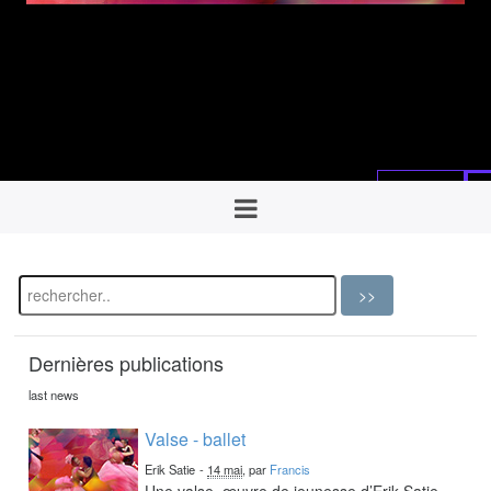
Dernières publications
last news
Valse - ballet
Erik Satie
-
14 mai
, par
Francis
Une valse, œuvre de jeunesse d’Erik Satie,