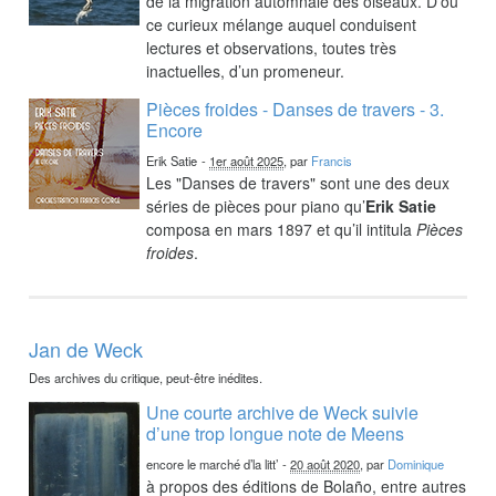
de la migration automnale des oiseaux. D’où
ce curieux mélange auquel conduisent
lectures et observations, toutes très
inactuelles, d’un promeneur.
Pièces froides - Danses de travers - 3.
Encore
Erik Satie
-
1er août 2025
, par
Francis
Les "Danses de travers" sont une des deux
séries de pièces pour piano qu’
Erik Satie
composa en mars 1897 et qu’il intitula
Pièces
froides
.
Jan de Weck
Des archives du critique, peut-être inédites.
Une courte archive de Weck suivie
d’une trop longue note de Meens
encore le marché d’la litt’
-
20 août 2020
, par
Dominique
à propos des éditions de Bolaño, entre autres