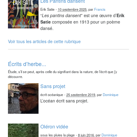
Les Pantins dansent
Erik Satie
-
10 septembre 2025
, par
Francis
“
Les pantins dansent
” est une œuvre d’
Erik
Satie
composée en 1913 pour un poème
dansé.
Voir tous les articles de cette rubrique
Écrits d’herbe...
Étude, s’il se peut, après celle du signifiant dans la nature, de l’écrit que j’y
découvre.
Sans projet
écrit océanique
-
25 septembre 2019
, par
Dominique
L’océan écrit sans projet.
Oléron vidée
sous les pluies la plage
-
8 juin 2016
, par
Dominique