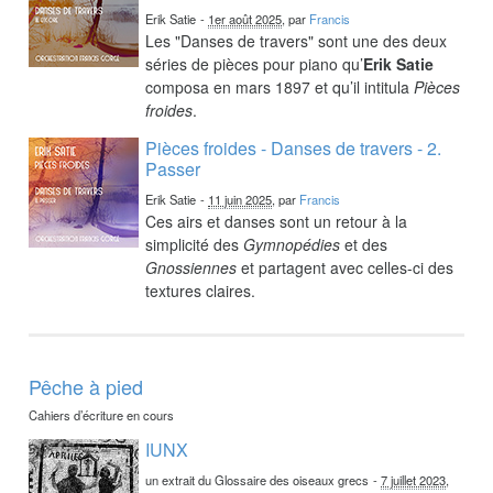
Erik Satie
-
1er août 2025
, par
Francis
Les "Danses de travers" sont une des deux
séries de pièces pour piano qu’
Erik Satie
composa en mars 1897 et qu’il intitula
Pièces
froides
.
Pièces froides - Danses de travers - 2.
Passer
Erik Satie
-
11 juin 2025
, par
Francis
Ces airs et danses sont un retour à la
simplicité des
Gymnopédies
et des
Gnossiennes
et partagent avec celles-ci des
textures claires.
Pêche à pied
Cahiers d’écriture en cours
IUNX
un extrait du Glossaire des oiseaux grecs
-
7 juillet 2023
,