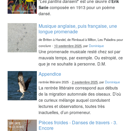
“
Les pantins dansent
” est une œuvre d’
Erik
Satie
composée en 1913 pour un poème
dansé.
Musique anglaise, puis française, une
longue promenade
de Britten à Handel, de Rimbaud à Milton, Les Paladins pour
conclure
-
10 septembre 2025
, par
Dominique
Une promenade musicale resté chez soi par
mauvais temps, par exemple. Ou estropié, ce
que je ne souhaite à personne. D.M.
Appendice
rentrée littéraire 2025
-
2 septembre 2025
, par
Dominique
La rentrée littéraire correspond aux débuts
de la migration automnale des oiseaux. D’où
ce curieux mélange auquel conduisent
lectures et observations, toutes très
inactuelles, d’un promeneur.
Pièces froides - Danses de travers - 3.
Encore