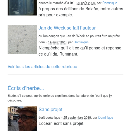
encore le marché d’la litt’
-
20 août 2020
, par
Dominique
à propos des éditions de Bolaño, entre autres
pris pour exemple.
Jan de Weck se fait l’auteur
où l’on conçoit que Jan de Weck se pourrait être un prête-
nom
-
14 août 2020
, par
Dominique
N’empêche qu’il dit ce qu’il pense et repense
ce qu’il dit. Ruminant.
Voir tous les articles de cette rubrique
Écrits d’herbe...
Étude, s’il se peut, après celle du signifiant dans la nature, de l’écrit que j’y
découvre.
Sans projet
écrit océanique
-
25 septembre 2019
, par
Dominique
L’océan écrit sans projet.