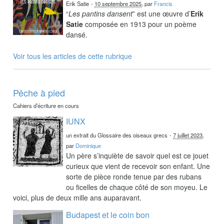
Erik Satie
-
10 septembre 2025
, par
Francis
“
Les pantins dansent
” est une œuvre d’
Erik
Satie
composée en 1913 pour un poème
dansé.
Voir tous les articles de cette rubrique
Pêche à pied
Cahiers d’écriture en cours
IUNX
un extrait du Glossaire des oiseaux grecs
-
7 juillet 2023
,
par
Dominique
Un père s’inquiète de savoir quel est ce jouet
curieux que vient de recevoir son enfant. Une
sorte de pièce ronde tenue par des rubans
ou ficelles de chaque côté de son moyeu. Le
voici, plus de deux mille ans auparavant.
Budapest et le coin bon