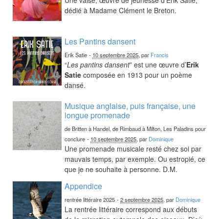
dédié à Madame Clément le Breton.
Les Pantins dansent
Erik Satie
-
10 septembre 2025
, par
Francis
“
Les pantins dansent
” est une œuvre d’
Erik
Satie
composée en 1913 pour un poème
dansé.
Musique anglaise, puis française, une
longue promenade
de Britten à Handel, de Rimbaud à Milton, Les Paladins pour
conclure
-
10 septembre 2025
, par
Dominique
Une promenade musicale resté chez soi par
mauvais temps, par exemple. Ou estropié, ce
que je ne souhaite à personne. D.M.
Appendice
rentrée littéraire 2025
-
2 septembre 2025
, par
Dominique
La rentrée littéraire correspond aux débuts