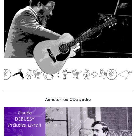
Thelonious Monk
Acheter les CDs audio
'Round Midnight