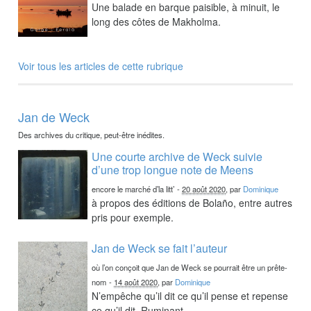
Une balade en barque paisible, à minuit, le
long des côtes de Makholma.
Voir tous les articles de cette rubrique
Jan de Weck
Des archives du critique, peut-être inédites.
Une courte archive de Weck suivie
d’une trop longue note de Meens
encore le marché d’la litt’
-
20 août 2020
, par
Dominique
à propos des éditions de Bolaño, entre autres
pris pour exemple.
Jan de Weck se fait l’auteur
où l’on conçoit que Jan de Weck se pourrait être un prête-
nom
-
14 août 2020
, par
Dominique
N’empêche qu’il dit ce qu’il pense et repense
ce qu’il dit. Ruminant.