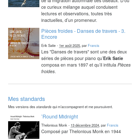
de la migration automnale des oiseaux. D’où
ce curieux mélange auquel conduisent
lectures et observations, toutes très
inactuelles, d’un promeneur.
Pièces froides - Danses de travers - 3.
Encore
Erik Satie
-
1er août 2025
, par
Francis
Les "Danses de travers" sont une des deux
séries de pièces pour piano qu’
Erik Satie
composa en mars 1897 et qu’il intitula
Pièces
froides
.
Mes standards
Mes versions des
standards
qui m’accompagnent et me poursuivent.
’Round Midnight
Thelonious Monk
-
13 décembre 2024
, par
Francis
Composé par Thelonious Monk en 1944