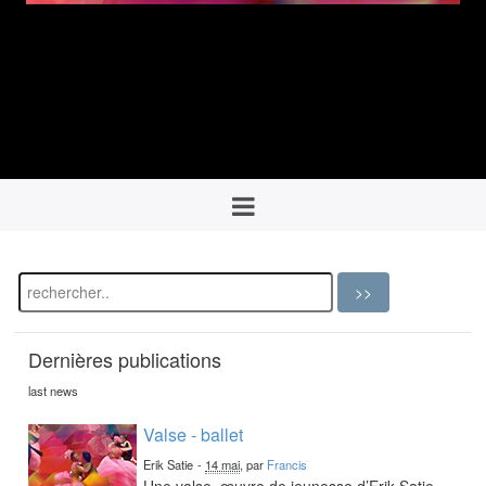
Dernières publications
last news
Valse - ballet
Erik Satie
-
14 mai
, par
Francis
Une valse, œuvre de jeunesse d’Erik Satie,