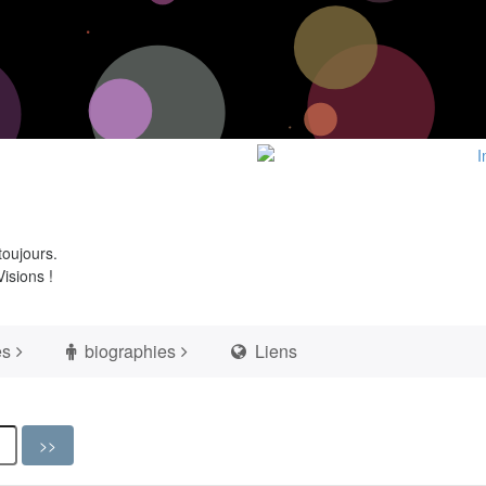
toujours.
isions !
es
biographies
Liens