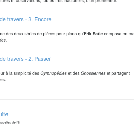
ures et observations, toutes très inactuelles, d’un promeneur.
de travers - 3. Encore
ne des deux séries de pièces pour piano qu’
Erik Satie
composa en ma
ides
.
de travers - 2. Passer
ur à la simplicité des
Gymnopédies
et des
Gnossiennes
et partagent
res.
uite
ouvelles de Ni