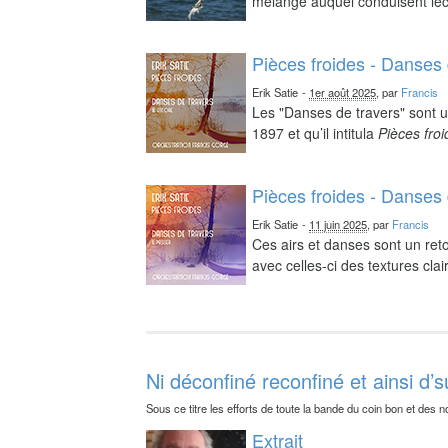
mélange auquel conduisent lect
Pièces froides - Danses 
Erik Satie
-
1er août 2025
, par
Francis
Les "Danses de travers" sont u
1897 et qu’il intitula
Pièces fro
Pièces froides - Danses 
Erik Satie
-
11 juin 2025
, par
Francis
Ces airs et danses sont un reto
avec celles-ci des textures clai
Ni déconfiné reconfiné et ainsi d’s
Sous ce titre les efforts de toute la bande du coin bon et des n
Extrait