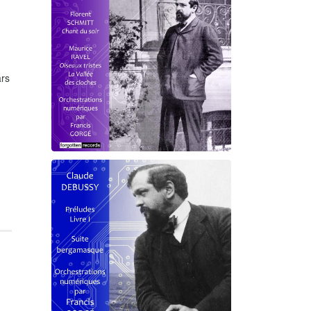
rs
Debussy - Schmitt - Ravel
orchestrations numériques par
Francis Gorgé