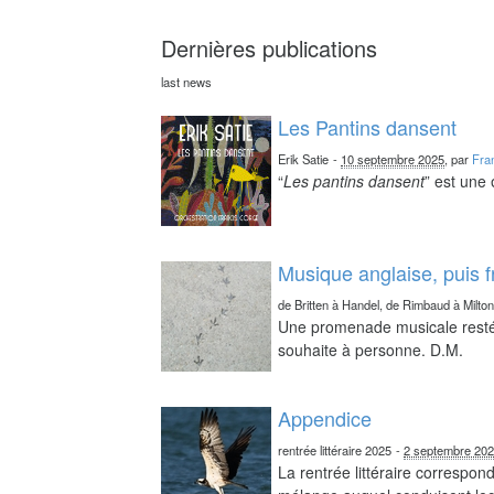
Dernières publications
last news
Les Pantins dansent
Erik Satie
-
10 septembre 2025
, par
Fra
“
Les pantins dansent
” est une
Musique anglaise, puis 
de Britten à Handel, de Rimbaud à Milto
Une promenade musicale resté 
souhaite à personne. D.M.
Appendice
rentrée littéraire 2025
-
2 septembre 20
La rentrée littéraire correspo