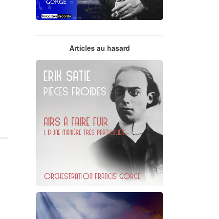
Claude Debussy
Articles au hasard
orchestrations numériques par
Francis Gorgé
Erik Satie