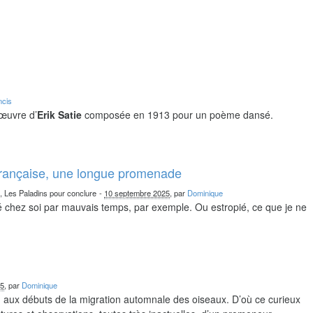
ncis
 œuvre d’
Erik Satie
composée en 1913 pour un poème dansé.
française, une longue promenade
n, Les Paladins pour conclure
-
10 septembre 2025
, par
Dominique
chez soi par mauvais temps, par exemple. Ou estropié, ce que je ne
25
, par
Dominique
nd aux débuts de la migration automnale des oiseaux. D’où ce curieux