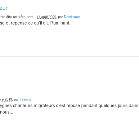
teur
rait être un prête-nom
-
14 août 2020
, par
Dominique
nse et repense ce qu’il dit. Ruminant.
re 2019
, par
Francis
 cygnes chanteurs migrateurs s’est reposé pendant quelques jours dans
nous...