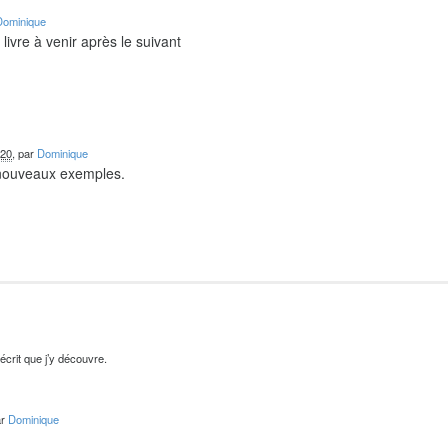
Dominique
livre à venir après le suivant
020
, par
Dominique
 nouveaux exemples.
’écrit que j’y découvre.
ar
Dominique