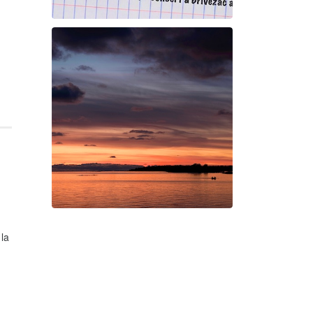
Et voilà !
Geneviève Cabannes -
Francis Gorgé
 la
Swan Night
Gorgé-Eerala