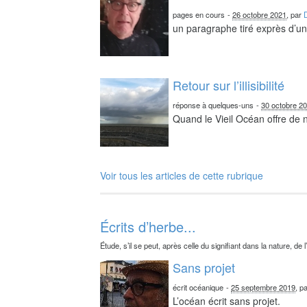
pages en cours
-
26 octobre 2021
, par
un paragraphe tiré exprès d’un 
Retour sur l’illisibilité
réponse à quelques-uns
-
30 octobre 2
Quand le Vieil Océan offre de
Voir tous les articles de cette rubrique
Écrits d’herbe...
Étude, s’il se peut, après celle du signifiant dans la nature, de l
Sans projet
écrit océanique
-
25 septembre 2019
, p
L’océan écrit sans projet.