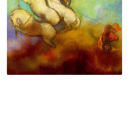
Prométhée
Suite électro-acoustique