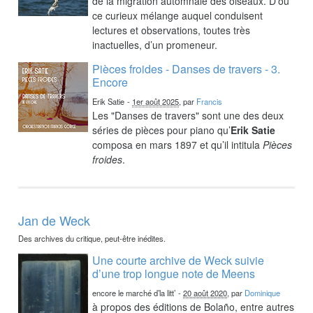
de la migration automnale des oiseaux. D’où
ce curieux mélange auquel conduisent
lectures et observations, toutes très
inactuelles, d’un promeneur.
Pièces froides - Danses de travers - 3.
Encore
Erik Satie
-
1er août 2025
, par
Francis
Les "Danses de travers" sont une des deux
séries de pièces pour piano qu’
Erik Satie
composa en mars 1897 et qu’il intitula
Pièces
froides
.
Jan de Weck
Des archives du critique, peut-être inédites.
Une courte archive de Weck suivie
d’une trop longue note de Meens
encore le marché d’la litt’
-
20 août 2020
, par
Dominique
à propos des éditions de Bolaño, entre autres