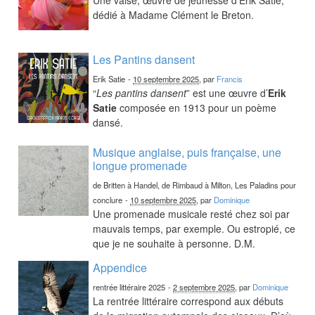
dédié à Madame Clément le Breton.
Les Pantins dansent
Erik Satie
-
10 septembre 2025
, par
Francis
“
Les pantins dansent
” est une œuvre d’
Erik
Satie
composée en 1913 pour un poème
dansé.
Musique anglaise, puis française, une
longue promenade
de Britten à Handel, de Rimbaud à Milton, Les Paladins pour
conclure
-
10 septembre 2025
, par
Dominique
Une promenade musicale resté chez soi par
mauvais temps, par exemple. Ou estropié, ce
que je ne souhaite à personne. D.M.
Appendice
rentrée littéraire 2025
-
2 septembre 2025
, par
Dominique
La rentrée littéraire correspond aux débuts