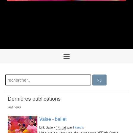
Dernières publications
last news
Valse - ballet
Erik Satie
-
14 mai
, par
Francis
Une valse, œuvre de jeunesse d’Erik Satie,