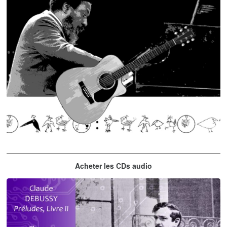
Thelonious Monk
Acheter les CDs audio
'Round Midnight