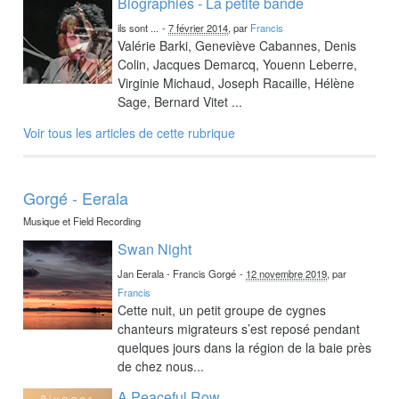
Biographies - La petite bande
ils sont ...
-
7 février 2014
, par
Francis
Valérie Barki, Geneviève Cabannes, Denis
Colin, Jacques Demarcq, Youenn Leberre,
Virginie Michaud, Joseph Racaille, Hélène
Sage, Bernard Vitet ...
Voir tous les articles de cette rubrique
Gorgé - Eerala
Musique et Field Recording
Swan Night
Jan Eerala - Francis Gorgé
-
12 novembre 2019
, par
Francis
Cette nuit, un petit groupe de cygnes
chanteurs migrateurs s’est reposé pendant
quelques jours dans la région de la baie près
de chez nous...
A Peaceful Row