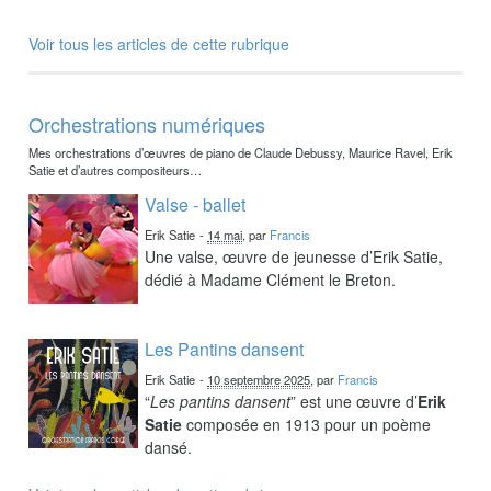
Voir tous les articles de cette rubrique
Orchestrations numériques
Mes orchestrations d’œuvres de piano de Claude Debussy, Maurice Ravel, Erik
Satie et d’autres compositeurs…
Valse - ballet
Erik Satie
-
14 mai
, par
Francis
Une valse, œuvre de jeunesse d’Erik Satie,
dédié à Madame Clément le Breton.
Les Pantins dansent
Erik Satie
-
10 septembre 2025
, par
Francis
“
Les pantins dansent
” est une œuvre d’
Erik
Satie
composée en 1913 pour un poème
dansé.