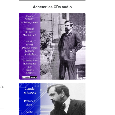
Acheter les CDs audio
rs
Debussy - Schmitt - Ravel
orchestrations numériques par
Francis Gorgé