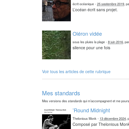
écrit océanique
-
25 septembre 2019
, p
L’océan écrit sans projet.
Oléron vidée
sous les pluies la plage
-
8 juin 2016
, pa
silence pour une fois
Voir tous les articles de cette rubrique
Mes standards
Mes versions des
standards
qui m’accompagnent et me pours
’Round Midnight
Thelonious Monk
-
13 décembre 2024
, 
Composé par Thelonious Mon