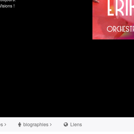
isions !
es
biographies
Liens