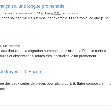
française, une longue promenade
n, Les Paladins pour conclure
-
10 septembre 2025
, par
Dominique
chez soi par mauvais temps, par exemple. Ou estropié, ce que je ne
25
, par
Dominique
nd aux débuts de la migration automnale des oiseaux. D’où ce curieux
ures et observations, toutes très inactuelles, d’un promeneur.
de travers - 3. Encore
ne des deux séries de pièces pour piano qu’
Erik Satie
composa en ma
ides
.