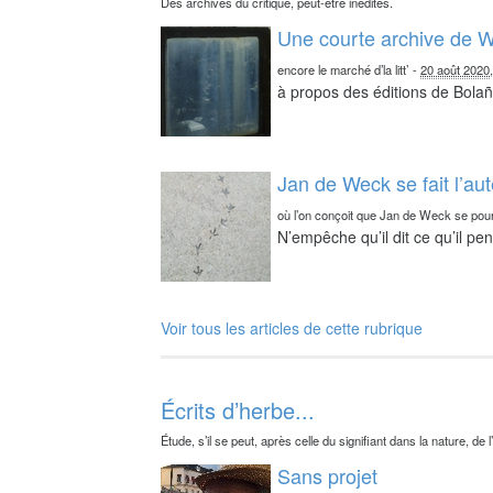
Des archives du critique, peut-être inédites.
Une courte archive de W
encore le marché d’la litt’
-
20 août 2020
à propos des éditions de Bolañ
Jan de Weck se fait l’au
où l’on conçoit que Jan de Weck se pour
N’empêche qu’il dit ce qu’il pe
Voir tous les articles de cette rubrique
Écrits d’herbe...
Étude, s’il se peut, après celle du signifiant dans la nature, de l
Sans projet