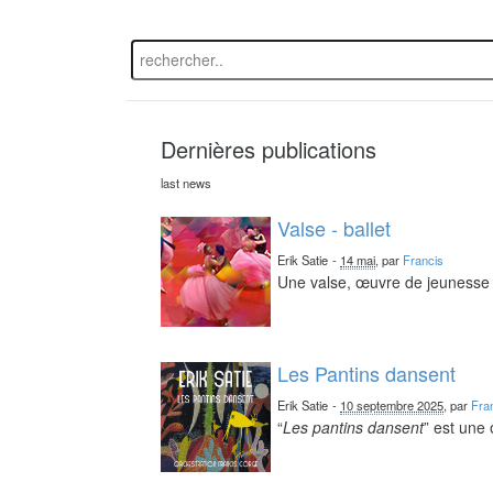
Dernières publications
last news
Valse - ballet
Erik Satie
-
14 mai
, par
Francis
Une valse, œuvre de jeunesse 
Les Pantins dansent
Erik Satie
-
10 septembre 2025
, par
Fra
“
Les pantins dansent
” est une