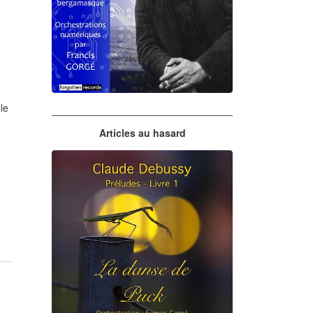
le
Claude Debussy
Articles au hasard
orchestrations numériques par
Francis Gorgé