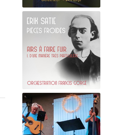
Claude Debussy
La danse de Puck
Erik Satie
D'une manière particulière