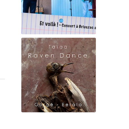
Et voilà !
Geneviève Cabannes -
Francis Gorgé
Raven Dance