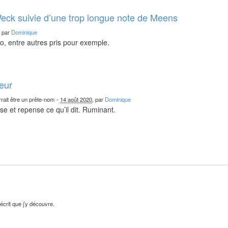
eck suivie d’une trop longue note de Meens
, par
Dominique
o, entre autres pris pour exemple.
teur
rait être un prête-nom
-
14 août 2020
, par
Dominique
nse et repense ce qu’il dit. Ruminant.
’écrit que j’y découvre.