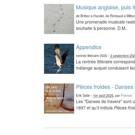
Musique anglaise, puis 
de Britten à Handel, de Rimbaud à Milto
Une promenade musicale resté 
souhaite à personne. D.M.
Appendice
rentrée littéraire 2025
-
2 septembre 20
La rentrée littéraire correspo
mélange auquel conduisent lect
Pièces froides - Danses 
Erik Satie
-
1er août 2025
, par
Francis
Les "Danses de travers" sont u
1897 et qu’il intitula
Pièces fro