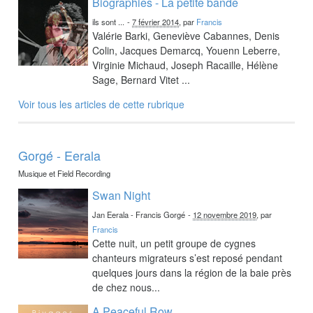
Biographies - La petite bande
ils sont ...
-
7 février 2014
, par
Francis
Valérie Barki, Geneviève Cabannes, Denis
Colin, Jacques Demarcq, Youenn Leberre,
Virginie Michaud, Joseph Racaille, Hélène
Sage, Bernard Vitet ...
Voir tous les articles de cette rubrique
Gorgé - Eerala
Musique et Field Recording
Swan Night
Jan Eerala - Francis Gorgé
-
12 novembre 2019
, par
Francis
Cette nuit, un petit groupe de cygnes
chanteurs migrateurs s’est reposé pendant
quelques jours dans la région de la baie près
de chez nous...
A Peaceful Row