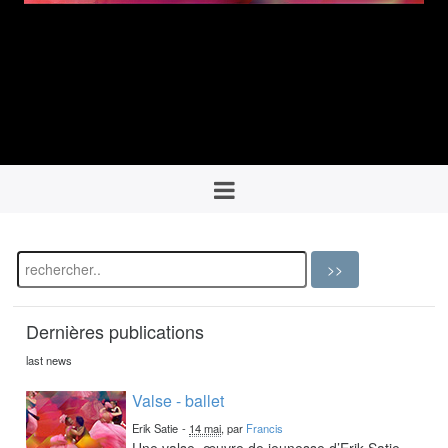
Dernières publications
last news
Valse - ballet
Erik Satie
-
14 mai
, par
Francis
Une valse, œuvre de jeunesse d’Erik Satie,