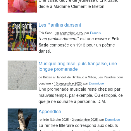
dédié à Madame Clément le Breton.
Les Pantins dansent
Erik Satie
-
10 septembre 2025
, par
Francis
“
Les pantins dansent
” est une œuvre d’
Erik
Satie
composée en 1913 pour un poème
dansé.
Musique anglaise, puis française, une
longue promenade
de Britten à Handel, de Rimbaud à Milton, Les Paladins pour
conclure
-
10 septembre 2025
, par
Dominique
Une promenade musicale resté chez soi par
mauvais temps, par exemple. Ou estropié, ce
que je ne souhaite à personne. D.M.
Appendice
rentrée littéraire 2025
-
2 septembre 2025
, par
Dominique
La rentrée littéraire correspond aux débuts