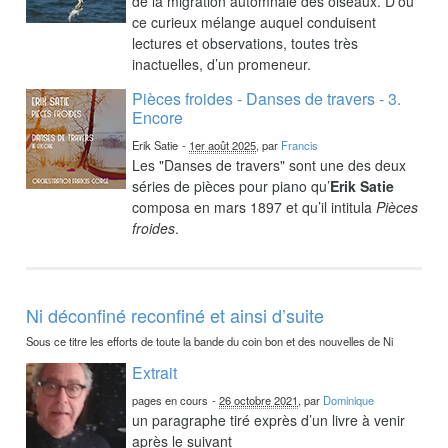
de la migration automnale des oiseaux. D’où
ce curieux mélange auquel conduisent
lectures et observations, toutes très
inactuelles, d’un promeneur.
Pièces froides - Danses de travers - 3.
Encore
Erik Satie
-
1er août 2025
, par
Francis
Les "Danses de travers" sont une des deux
séries de pièces pour piano qu’
Erik Satie
composa en mars 1897 et qu’il intitula
Pièces
froides
.
Ni déconfiné reconfiné et ainsi d’suite
Sous ce titre les efforts de toute la bande du coin bon et des nouvelles de Ni
Extrait
pages en cours
-
26 octobre 2021
, par
Dominique
un paragraphe tiré exprès d’un livre à venir
après le suivant