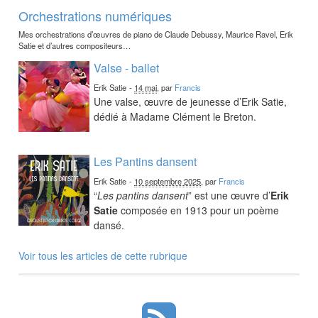
Orchestrations numériques
Mes orchestrations d’œuvres de piano de Claude Debussy, Maurice Ravel, Erik
Satie et d’autres compositeurs…
Valse - ballet
Erik Satie
-
14 mai
, par
Francis
Une valse, œuvre de jeunesse d’Erik Satie,
dédié à Madame Clément le Breton.
Les Pantins dansent
Erik Satie
-
10 septembre 2025
, par
Francis
“
Les pantins dansent
” est une œuvre d’
Erik
Satie
composée en 1913 pour un poème
dansé.
Voir tous les articles de cette rubrique