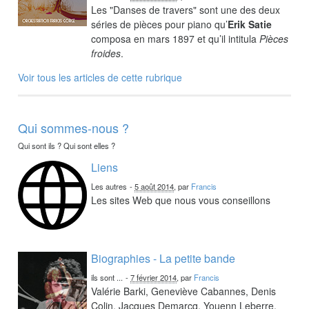
Les "Danses de travers" sont une des deux
séries de pièces pour piano qu’
Erik Satie
composa en mars 1897 et qu’il intitula
Pièces
froides
.
Voir tous les articles de cette rubrique
Qui sommes-nous ?
Qui sont ils ? Qui sont elles ?
Liens
Les autres
-
5 août 2014
, par
Francis
Les sites Web que nous vous conseillons
Biographies - La petite bande
ils sont ...
-
7 février 2014
, par
Francis
Valérie Barki, Geneviève Cabannes, Denis
Colin, Jacques Demarcq, Youenn Leberre,