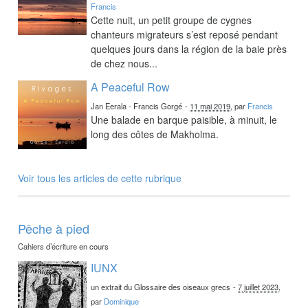
Francis
Cette nuit, un petit groupe de cygnes
chanteurs migrateurs s’est reposé pendant
quelques jours dans la région de la baie près
de chez nous...
A Peaceful Row
Jan Eerala - Francis Gorgé
-
11 mai 2019
, par
Francis
Une balade en barque paisible, à minuit, le
long des côtes de Makholma.
Voir tous les articles de cette rubrique
Pêche à pied
Cahiers d’écriture en cours
IUNX
un extrait du Glossaire des oiseaux grecs
-
7 juillet 2023
,
par
Dominique