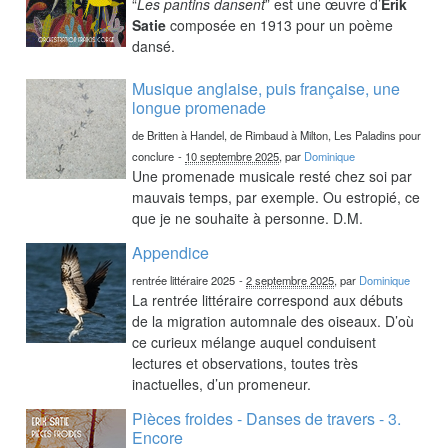
“
Les pantins dansent
” est une œuvre d’
Erik
Satie
composée en 1913 pour un poème
dansé.
Musique anglaise, puis française, une
longue promenade
de Britten à Handel, de Rimbaud à Milton, Les Paladins pour
conclure
-
10 septembre 2025
, par
Dominique
Une promenade musicale resté chez soi par
mauvais temps, par exemple. Ou estropié, ce
que je ne souhaite à personne. D.M.
Appendice
rentrée littéraire 2025
-
2 septembre 2025
, par
Dominique
La rentrée littéraire correspond aux débuts
de la migration automnale des oiseaux. D’où
ce curieux mélange auquel conduisent
lectures et observations, toutes très
inactuelles, d’un promeneur.
Pièces froides - Danses de travers - 3.
Encore