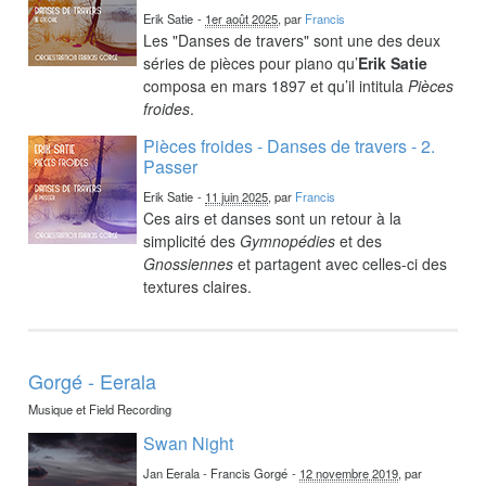
Erik Satie
-
1er août 2025
, par
Francis
Les "Danses de travers" sont une des deux
séries de pièces pour piano qu’
Erik Satie
composa en mars 1897 et qu’il intitula
Pièces
froides
.
Pièces froides - Danses de travers - 2.
Passer
Erik Satie
-
11 juin 2025
, par
Francis
Ces airs et danses sont un retour à la
simplicité des
Gymnopédies
et des
Gnossiennes
et partagent avec celles-ci des
textures claires.
Gorgé - Eerala
Musique et Field Recording
Swan Night
Jan Eerala - Francis Gorgé
-
12 novembre 2019
, par