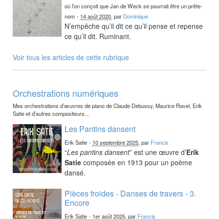
où l’on conçoit que Jan de Weck se pourrait être un prête-
nom
-
14 août 2020
, par
Dominique
N’empêche qu’il dit ce qu’il pense et repense
ce qu’il dit. Ruminant.
Voir tous les articles de cette rubrique
Orchestrations numériques
Mes orchestrations d’œuvres de piano de Claude Debussy, Maurice Ravel, Erik
Satie et d’autres compositeurs…
Les Pantins dansent
Erik Satie
-
10 septembre 2025
, par
Francis
“
Les pantins dansent
” est une œuvre d’
Erik
Satie
composée en 1913 pour un poème
dansé.
Pièces froides - Danses de travers - 3.
Encore
Erik Satie
-
1er août 2025
, par
Francis