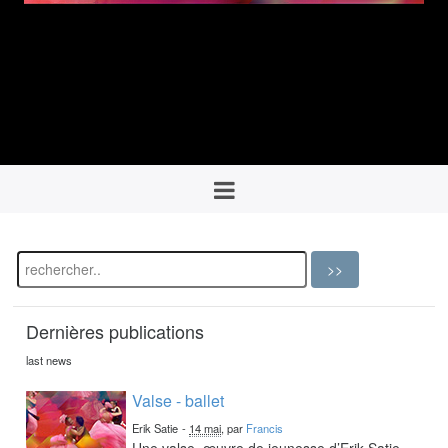
Dernières publications
last news
Valse - ballet
Erik Satie
-
14 mai
, par
Francis
Une valse, œuvre de jeunesse d’Erik Satie,