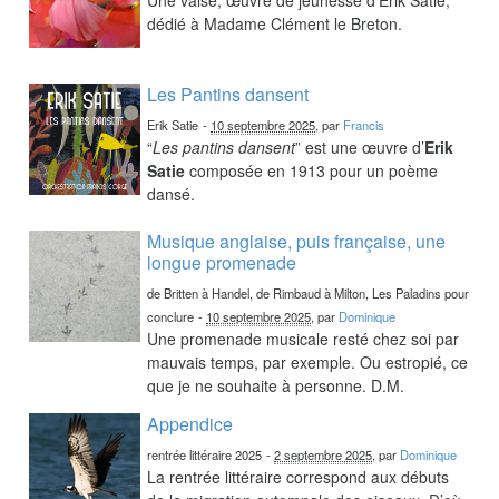
dédié à Madame Clément le Breton.
Les Pantins dansent
Erik Satie
-
10 septembre 2025
, par
Francis
“
Les pantins dansent
” est une œuvre d’
Erik
Satie
composée en 1913 pour un poème
dansé.
Musique anglaise, puis française, une
longue promenade
de Britten à Handel, de Rimbaud à Milton, Les Paladins pour
conclure
-
10 septembre 2025
, par
Dominique
Une promenade musicale resté chez soi par
mauvais temps, par exemple. Ou estropié, ce
que je ne souhaite à personne. D.M.
Appendice
rentrée littéraire 2025
-
2 septembre 2025
, par
Dominique
La rentrée littéraire correspond aux débuts