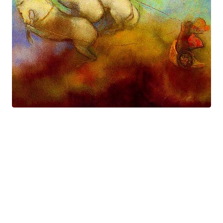
Prométhée
Suite électro-acoustique