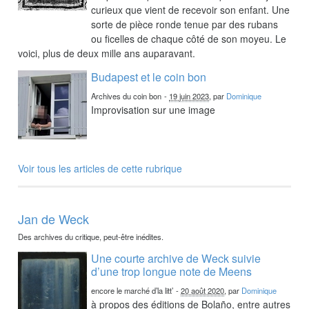
curieux que vient de recevoir son enfant. Une
sorte de pièce ronde tenue par des rubans
ou ficelles de chaque côté de son moyeu. Le
voici, plus de deux mille ans auparavant.
Budapest et le coin bon
Archives du coin bon
-
19 juin 2023
, par
Dominique
Improvisation sur une image
Voir tous les articles de cette rubrique
Jan de Weck
Des archives du critique, peut-être inédites.
Une courte archive de Weck suivie
d’une trop longue note de Meens
encore le marché d’la litt’
-
20 août 2020
, par
Dominique
à propos des éditions de Bolaño, entre autres