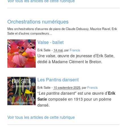
Voir tous les articles de cette rubrique
Orchestrations numériques
Mes orchestrations d’œuvres de piano de Claude Debussy, Maurice Ravel, Erik
Satie et d’autres compositeurs…
Valse - ballet
Erik Satie
-
14 mai
, par
Francis
Une valse, œuvre de jeunesse d’Erik Satie,
dédié à Madame Clément le Breton.
Les Pantins dansent
Erik Satie
-
10 septembre 2025
, par
Francis
“
Les pantins dansent
” est une œuvre d’
Erik
Satie
composée en 1913 pour un poème
dansé.
Voir tous les articles de cette rubrique