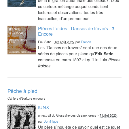
de la migration automnale des oiseaux. D’où
ce curieux mélange auquel conduisent
lectures et observations, toutes très
inactuelles, d’un promeneur.
Pièces froides - Danses de travers - 3.
Encore
Erik Satie
-
1er août 2025
, par
Francis
Les "Danses de travers" sont une des deux
séries de pièces pour piano qu’
Erik Satie
composa en mars 1897 et qu’il intitula
Pièces
froides
.
Pêche à pied
Cahiers d’écriture en cours
IUNX
un extrait du Glossaire des oiseaux grecs
-
7 juillet 2023
,
par
Dominique
Un père s’inquiète de savoir quel est ce jouet