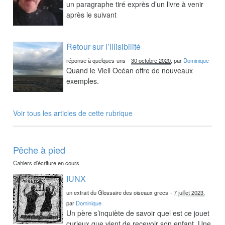
un paragraphe tiré exprès d’un livre à venir
après le suivant
Retour sur l’illisibilité
réponse à quelques-uns
-
30 octobre 2020
, par
Dominique
Quand le Vieil Océan offre de nouveaux
exemples.
Voir tous les articles de cette rubrique
Pêche à pied
Cahiers d’écriture en cours
IUNX
un extrait du Glossaire des oiseaux grecs
-
7 juillet 2023
,
par
Dominique
Un père s’inquiète de savoir quel est ce jouet
curieux que vient de recevoir son enfant. Une