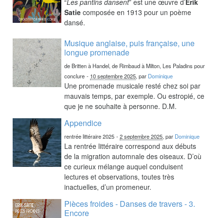
“
Les pantins dansent
” est une œuvre d’
Erik
Satie
composée en 1913 pour un poème
dansé.
Musique anglaise, puis française, une
longue promenade
de Britten à Handel, de Rimbaud à Milton, Les Paladins pour
conclure
-
10 septembre 2025
, par
Dominique
Une promenade musicale resté chez soi par
mauvais temps, par exemple. Ou estropié, ce
que je ne souhaite à personne. D.M.
Appendice
rentrée littéraire 2025
-
2 septembre 2025
, par
Dominique
La rentrée littéraire correspond aux débuts
de la migration automnale des oiseaux. D’où
ce curieux mélange auquel conduisent
lectures et observations, toutes très
inactuelles, d’un promeneur.
Pièces froides - Danses de travers - 3.
Encore