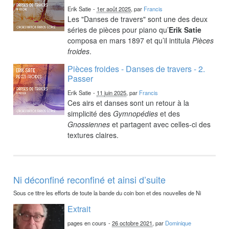
Erik Satie
-
1er août 2025
, par
Francis
Les "Danses de travers" sont une des deux
séries de pièces pour piano qu’
Erik Satie
composa en mars 1897 et qu’il intitula
Pièces
froides
.
Pièces froides - Danses de travers - 2.
Passer
Erik Satie
-
11 juin 2025
, par
Francis
Ces airs et danses sont un retour à la
simplicité des
Gymnopédies
et des
Gnossiennes
et partagent avec celles-ci des
textures claires.
Ni déconfiné reconfiné et ainsi d’suite
Sous ce titre les efforts de toute la bande du coin bon et des nouvelles de Ni
Extrait
pages en cours
-
26 octobre 2021
, par
Dominique