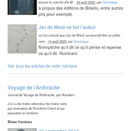
encore le marché d’la litt’
-
20 août 2020
, par
Dominique
à propos des éditions de Bolaño, entre autres
pris pour exemple.
Jan de Weck se fait l’auteur
où l’on conçoit que Jan de Weck se pourrait être un prête-
nom
-
14 août 2020
, par
Dominique
N’empêche qu’il dit ce qu’il pense et repense
ce qu’il dit. Ruminant.
Voir tous les articles de cette rubrique
Voyage de l’Anthracite
Journal de Voyage de l’Anthracite, par Wandern.
J’ai vu les trains silencieux les trains noirs
qui revenaient de l’Extrême-Orient et qui
passaient en fantôme
Blaise Cendrars
23 septembre 2019