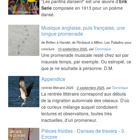
“
Les pantins dansent
” est une œuvre d’
Erik
Satie
composée en 1913 pour un poème
dansé.
Musique anglaise, puis française, une
longue promenade
de Britten à Handel, de Rimbaud à Milton, Les Paladins pour
conclure
-
10 septembre 2025
, par
Dominique
Une promenade musicale resté chez soi par
mauvais temps, par exemple. Ou estropié, ce
que je ne souhaite à personne. D.M.
Appendice
rentrée littéraire 2025
-
2 septembre 2025
, par
Dominique
La rentrée littéraire correspond aux débuts
de la migration automnale des oiseaux. D’où
ce curieux mélange auquel conduisent
lectures et observations, toutes très
inactuelles, d’un promeneur.
Pièces froides - Danses de travers - 3.
Encore