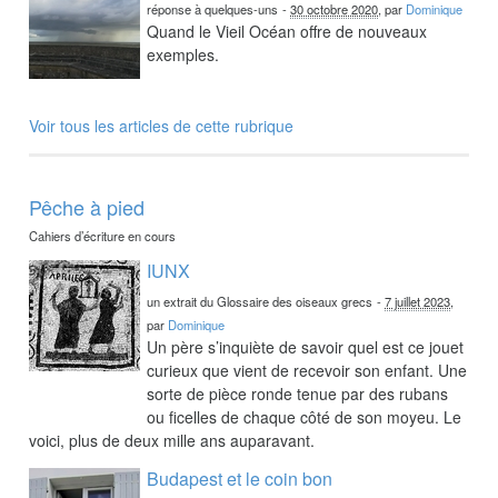
réponse à quelques-uns
-
30 octobre 2020
, par
Dominique
Quand le Vieil Océan offre de nouveaux
exemples.
Voir tous les articles de cette rubrique
Pêche à pied
Cahiers d’écriture en cours
IUNX
un extrait du Glossaire des oiseaux grecs
-
7 juillet 2023
,
par
Dominique
Un père s’inquiète de savoir quel est ce jouet
curieux que vient de recevoir son enfant. Une
sorte de pièce ronde tenue par des rubans
ou ficelles de chaque côté de son moyeu. Le
voici, plus de deux mille ans auparavant.
Budapest et le coin bon