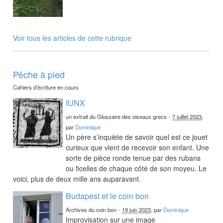
Voir tous les articles de cette rubrique
Pêche à pied
Cahiers d’écriture en cours
IUNX
un extrait du Glossaire des oiseaux grecs
-
7 juillet 2023
,
par
Dominique
Un père s’inquiète de savoir quel est ce jouet
curieux que vient de recevoir son enfant. Une
sorte de pièce ronde tenue par des rubans
ou ficelles de chaque côté de son moyeu. Le
voici, plus de deux mille ans auparavant.
Budapest et le coin bon
Archives du coin bon
-
19 juin 2023
, par
Dominique
Improvisation sur une image