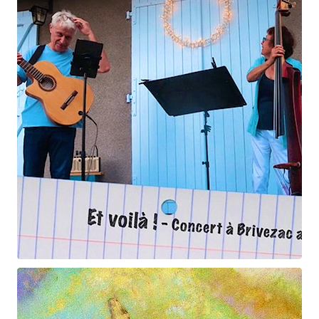
Maurice Ravel
La Vallée des cloches
Et voilà !
Geneviève Cabannes - Francis Gorgé