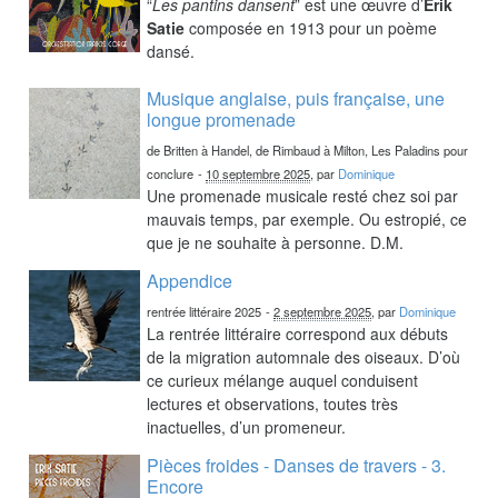
“
Les pantins dansent
” est une œuvre d’
Erik
Satie
composée en 1913 pour un poème
dansé.
Musique anglaise, puis française, une
longue promenade
de Britten à Handel, de Rimbaud à Milton, Les Paladins pour
conclure
-
10 septembre 2025
, par
Dominique
Une promenade musicale resté chez soi par
mauvais temps, par exemple. Ou estropié, ce
que je ne souhaite à personne. D.M.
Appendice
rentrée littéraire 2025
-
2 septembre 2025
, par
Dominique
La rentrée littéraire correspond aux débuts
de la migration automnale des oiseaux. D’où
ce curieux mélange auquel conduisent
lectures et observations, toutes très
inactuelles, d’un promeneur.
Pièces froides - Danses de travers - 3.
Encore