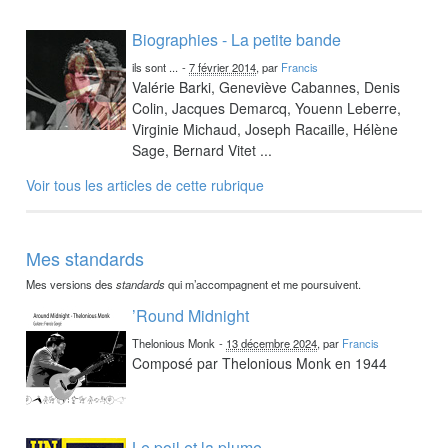
Biographies - La petite bande
ils sont ...
-
7 février 2014
, par
Francis
Valérie Barki, Geneviève Cabannes, Denis
Colin, Jacques Demarcq, Youenn Leberre,
Virginie Michaud, Joseph Racaille, Hélène
Sage, Bernard Vitet ...
Voir tous les articles de cette rubrique
Mes standards
Mes versions des
standards
qui m’accompagnent et me poursuivent.
’Round Midnight
Thelonious Monk
-
13 décembre 2024
, par
Francis
Composé par Thelonious Monk en 1944
Le poil et la plume