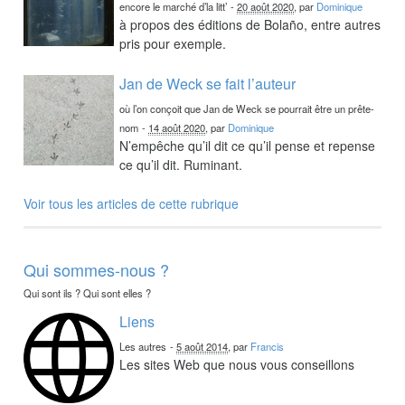
encore le marché d’la litt’
-
20 août 2020
, par
Dominique
à propos des éditions de Bolaño, entre autres
pris pour exemple.
Jan de Weck se fait l’auteur
où l’on conçoit que Jan de Weck se pourrait être un prête-
nom
-
14 août 2020
, par
Dominique
N’empêche qu’il dit ce qu’il pense et repense
ce qu’il dit. Ruminant.
Voir tous les articles de cette rubrique
Qui sommes-nous ?
Qui sont ils ? Qui sont elles ?
Liens
Les autres
-
5 août 2014
, par
Francis
Les sites Web que nous vous conseillons