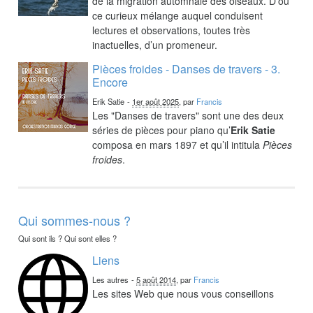
de la migration automnale des oiseaux. D’où
ce curieux mélange auquel conduisent
lectures et observations, toutes très
inactuelles, d’un promeneur.
Pièces froides - Danses de travers - 3.
Encore
Erik Satie
-
1er août 2025
, par
Francis
Les "Danses de travers" sont une des deux
séries de pièces pour piano qu’
Erik Satie
composa en mars 1897 et qu’il intitula
Pièces
froides
.
Qui sommes-nous ?
Qui sont ils ? Qui sont elles ?
Liens
Les autres
-
5 août 2014
, par
Francis
Les sites Web que nous vous conseillons