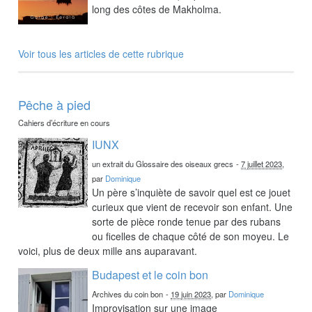
long des côtes de Makholma.
Voir tous les articles de cette rubrique
Pêche à pied
Cahiers d’écriture en cours
IUNX
un extrait du Glossaire des oiseaux grecs
-
7 juillet 2023
,
par
Dominique
Un père s’inquiète de savoir quel est ce jouet
curieux que vient de recevoir son enfant. Une
sorte de pièce ronde tenue par des rubans
ou ficelles de chaque côté de son moyeu. Le
voici, plus de deux mille ans auparavant.
Budapest et le coin bon
Archives du coin bon
-
19 juin 2023
, par
Dominique
Improvisation sur une image