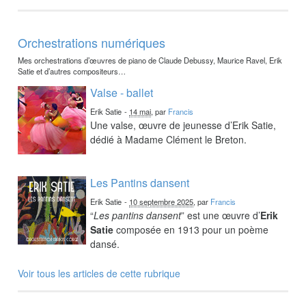
Orchestrations numériques
Mes orchestrations d’œuvres de piano de Claude Debussy, Maurice Ravel, Erik
Satie et d’autres compositeurs…
Valse - ballet
Erik Satie
-
14 mai
, par
Francis
Une valse, œuvre de jeunesse d’Erik Satie,
dédié à Madame Clément le Breton.
Les Pantins dansent
Erik Satie
-
10 septembre 2025
, par
Francis
“
Les pantins dansent
” est une œuvre d’
Erik
Satie
composée en 1913 pour un poème
dansé.
Voir tous les articles de cette rubrique