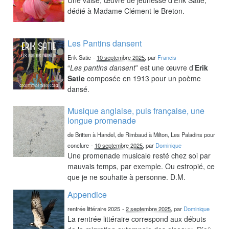
dédié à Madame Clément le Breton.
Les Pantins dansent
Erik Satie
-
10 septembre 2025
, par
Francis
“
Les pantins dansent
” est une œuvre d’
Erik
Satie
composée en 1913 pour un poème
dansé.
Musique anglaise, puis française, une
longue promenade
de Britten à Handel, de Rimbaud à Milton, Les Paladins pour
conclure
-
10 septembre 2025
, par
Dominique
Une promenade musicale resté chez soi par
mauvais temps, par exemple. Ou estropié, ce
que je ne souhaite à personne. D.M.
Appendice
rentrée littéraire 2025
-
2 septembre 2025
, par
Dominique
La rentrée littéraire correspond aux débuts