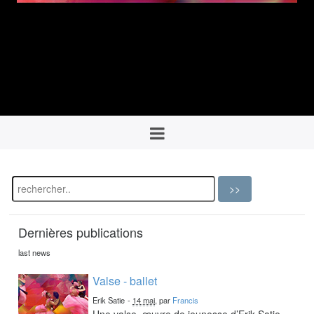
Dernières publications
last news
Valse - ballet
Erik Satie
-
14 mai
, par
Francis
Une valse, œuvre de jeunesse d’Erik Satie,