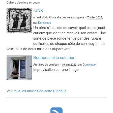
Cahiers d’écriture en cours
IUNX
un extrait du Glossaire des oiseaux grecs
-
7 juillet 2023
,
par
Dominique
Un père s’inquiète de savoir quel est ce jouet
curieux que vient de recevoir son enfant. Une
sorte de pièce ronde tenue par des rubans
ou ficelles de chaque côté de son moyeu. Le
voici, plus de deux mille ans auparavant.
Budapest et le coin bon
Archives du coin bon
-
19 juin 2023
, par
Dominique
Improvisation sur une image
Voir tous les articles de cette rubrique