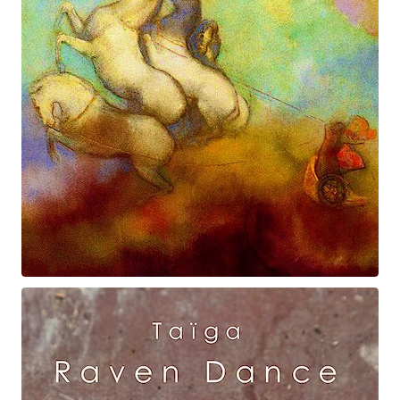
Prométhée
Suite électro-acoustique