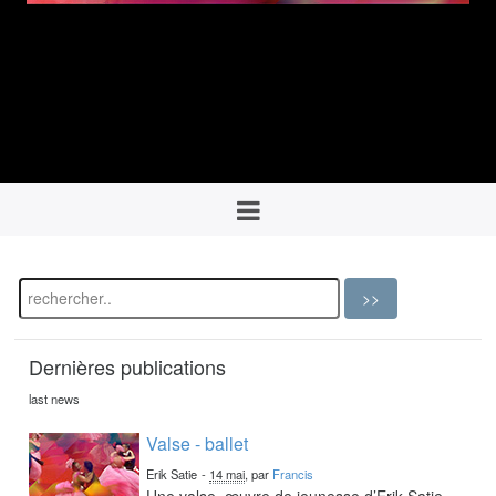
Dernières publications
last news
Valse - ballet
Erik Satie
-
14 mai
, par
Francis
Une valse, œuvre de jeunesse d’Erik Satie,