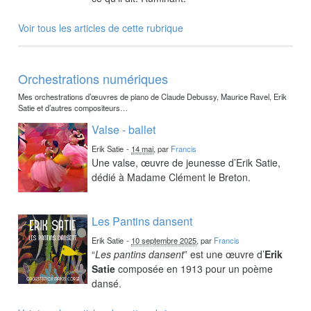
Voir tous les articles de cette rubrique
Orchestrations numériques
Mes orchestrations d’œuvres de piano de Claude Debussy, Maurice Ravel, Erik
Satie et d’autres compositeurs…
Valse - ballet
Erik Satie
-
14 mai
, par
Francis
Une valse, œuvre de jeunesse d’Erik Satie,
dédié à Madame Clément le Breton.
Les Pantins dansent
Erik Satie
-
10 septembre 2025
, par
Francis
“
Les pantins dansent
” est une œuvre d’
Erik
Satie
composée en 1913 pour un poème
dansé.