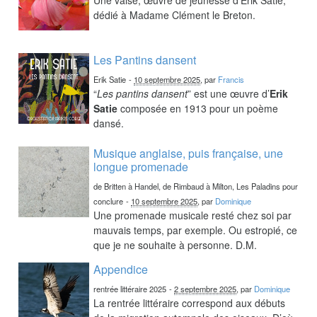
dédié à Madame Clément le Breton.
Les Pantins dansent
Erik Satie
-
10 septembre 2025
, par
Francis
“
Les pantins dansent
” est une œuvre d’
Erik
Satie
composée en 1913 pour un poème
dansé.
Musique anglaise, puis française, une
longue promenade
de Britten à Handel, de Rimbaud à Milton, Les Paladins pour
conclure
-
10 septembre 2025
, par
Dominique
Une promenade musicale resté chez soi par
mauvais temps, par exemple. Ou estropié, ce
que je ne souhaite à personne. D.M.
Appendice
rentrée littéraire 2025
-
2 septembre 2025
, par
Dominique
La rentrée littéraire correspond aux débuts