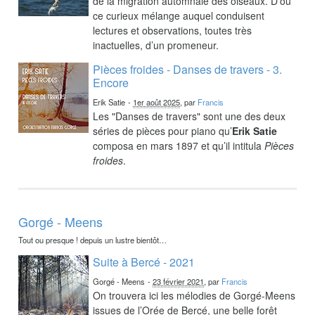
de la migration automnale des oiseaux. D’où
ce curieux mélange auquel conduisent
lectures et observations, toutes très
inactuelles, d’un promeneur.
Pièces froides - Danses de travers - 3.
Encore
Erik Satie
-
1er août 2025
, par
Francis
Les "Danses de travers" sont une des deux
séries de pièces pour piano qu’
Erik Satie
composa en mars 1897 et qu’il intitula
Pièces
froides
.
Gorgé - Meens
Tout ou presque ! depuis un lustre bientôt…
Suite à Bercé - 2021
Gorgé - Meens
-
23 février 2021
, par
Francis
On trouvera ici les mélodies de Gorgé-Meens
issues de l’Orée de Bercé, une belle forêt