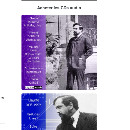
Acheter les CDs audio
rs
Debussy - Schmitt - Ravel
orchestrations numériques par
Francis Gorgé