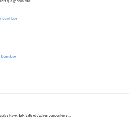
’écrit que j’y découvre.
ar
Dominique
r
Dominique
urice Ravel, Erik Satie et d’autres compositeurs…