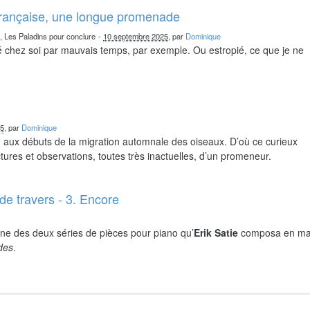
française, une longue promenade
n, Les Paladins pour conclure
-
10 septembre 2025
, par
Dominique
chez soi par mauvais temps, par exemple. Ou estropié, ce que je ne
25
, par
Dominique
nd aux débuts de la migration automnale des oiseaux. D’où ce curieux
ures et observations, toutes très inactuelles, d’un promeneur.
de travers - 3. Encore
ne des deux séries de pièces pour piano qu’
Erik Satie
composa en ma
ides
.