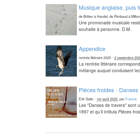
Musique anglaise, puis 
de Britten à Handel, de Rimbaud à Milto
Une promenade musicale resté 
souhaite à personne. D.M.
Appendice
rentrée littéraire 2025
-
2 septembre 20
La rentrée littéraire correspo
mélange auquel conduisent lect
Pièces froides - Danses 
Erik Satie
-
1er août 2025
, par
Francis
Les "Danses de travers" sont u
1897 et qu’il intitula
Pièces fro