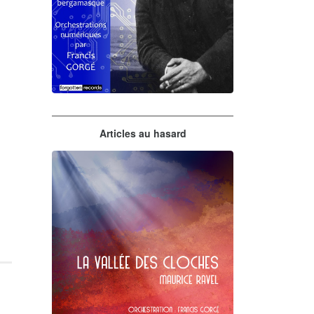
Claude Debussy
Articles au hasard
orchestrations numériques par
Francis Gorgé