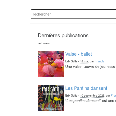
Dernières publications
last news
Valse - ballet
Erik Satie
-
14 mai
, par
Francis
Une valse, œuvre de jeunesse 
Les Pantins dansent
Erik Satie
-
10 septembre 2025
, par
Fra
“
Les pantins dansent
” est une