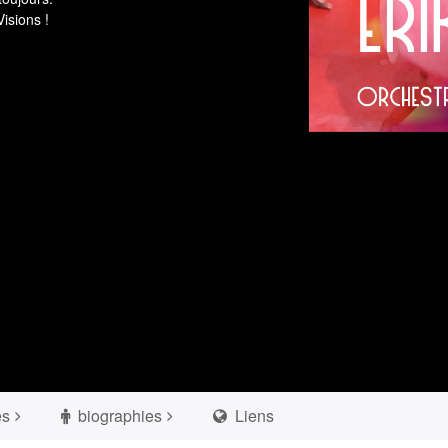
isions !
es
biographies
Liens