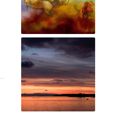
Prométhée
Suite électro-acoustique
Swan Night