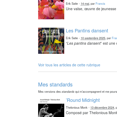
Erik Satie
-
14 mai
, par
Francis
Une valse, œuvre de jeunesse 
Les Pantins dansent
Erik Satie
-
10 septembre 2025
, par
Fra
“
Les pantins dansent
” est une
Voir tous les articles de cette rubrique
Mes standards
Mes versions des
standards
qui m’accompagnent et me pours
’Round Midnight
Thelonious Monk
-
13 décembre 2024
, 
Composé par Thelonious Mon