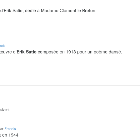
d’Erik Satie, dédié à Madame Clément le Breton.
ncis
 œuvre d’
Erik Satie
composée en 1913 pour un poème dansé.
uivent.
par
Francis
k en 1944