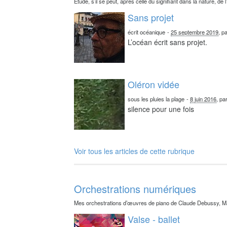
Étude, s’il se peut, après celle du signifiant dans la nature, de l
Sans projet
écrit océanique
-
25 septembre 2019
, p
L’océan écrit sans projet.
Oléron vidée
sous les pluies la plage
-
8 juin 2016
, pa
silence pour une fois
Voir tous les articles de cette rubrique
Orchestrations numériques
Mes orchestrations d’œuvres de piano de Claude Debussy, Ma
Valse - ballet