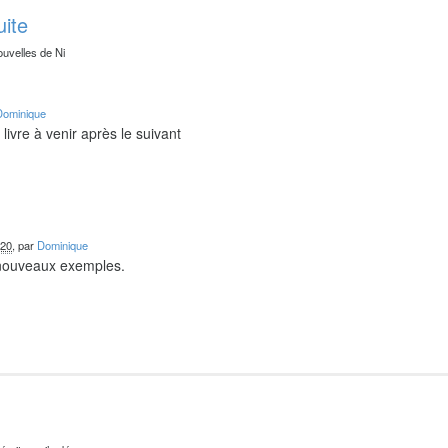
uite
ouvelles de Ni
Dominique
livre à venir après le suivant
020
, par
Dominique
 nouveaux exemples.