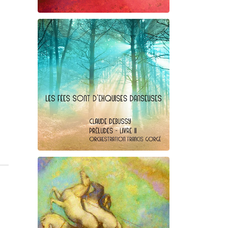
Maurice Ravel
La Vallée des cloches
Claude Debussy
Les fées ...