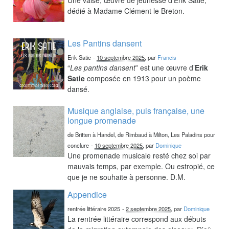
dédié à Madame Clément le Breton.
Les Pantins dansent
Erik Satie
-
10 septembre 2025
, par
Francis
“
Les pantins dansent
” est une œuvre d’
Erik
Satie
composée en 1913 pour un poème
dansé.
Musique anglaise, puis française, une
longue promenade
de Britten à Handel, de Rimbaud à Milton, Les Paladins pour
conclure
-
10 septembre 2025
, par
Dominique
Une promenade musicale resté chez soi par
mauvais temps, par exemple. Ou estropié, ce
que je ne souhaite à personne. D.M.
Appendice
rentrée littéraire 2025
-
2 septembre 2025
, par
Dominique
La rentrée littéraire correspond aux débuts