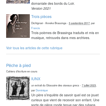
domaniale des bords du Loir.
Version 2021
Trois pièces
Dichtgroei - Anneke Brassinga
-
5 septembre 2017
, par
Francis
Trois poèmes de Brassinga traduits et mis en
musique, retrouvés dans mes archives.
Voir tous les articles de cette rubrique
Pêche à pied
Cahiers d’écriture en cours
IUNX
un extrait du Glossaire des oiseaux grecs
-
7 juillet 2023
,
par
Dominique
Un père s’inquiète de savoir quel est ce jouet
curieux que vient de recevoir son enfant. Une
sorte de pièce ronde tenue par des rubans