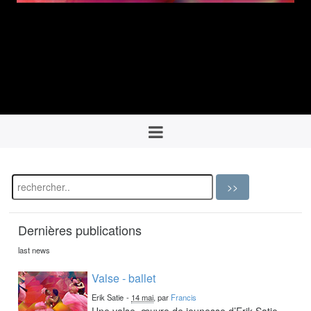
Dernières publications
last news
Valse - ballet
Erik Satie
-
14 mai
, par
Francis
Une valse, œuvre de jeunesse d’Erik Satie,