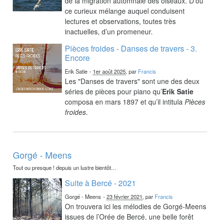
de la migration automnale des oiseaux. D’où
ce curieux mélange auquel conduisent
lectures et observations, toutes très
inactuelles, d’un promeneur.
Pièces froides - Danses de travers - 3.
Encore
Erik Satie
-
1er août 2025
, par
Francis
Les "Danses de travers" sont une des deux
séries de pièces pour piano qu’
Erik Satie
composa en mars 1897 et qu’il intitula
Pièces
froides
.
Gorgé - Meens
Tout ou presque ! depuis un lustre bientôt…
Suite à Bercé - 2021
Gorgé - Meens
-
23 février 2021
, par
Francis
On trouvera ici les mélodies de Gorgé-Meens
issues de l’Orée de Bercé, une belle forêt