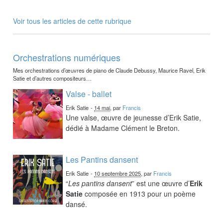
Voir tous les articles de cette rubrique
Orchestrations numériques
Mes orchestrations d’œuvres de piano de Claude Debussy, Maurice Ravel, Erik
Satie et d’autres compositeurs…
Valse - ballet
Erik Satie
-
14 mai
, par
Francis
Une valse, œuvre de jeunesse d’Erik Satie,
dédié à Madame Clément le Breton.
Les Pantins dansent
Erik Satie
-
10 septembre 2025
, par
Francis
“
Les pantins dansent
” est une œuvre d’
Erik
Satie
composée en 1913 pour un poème
dansé.