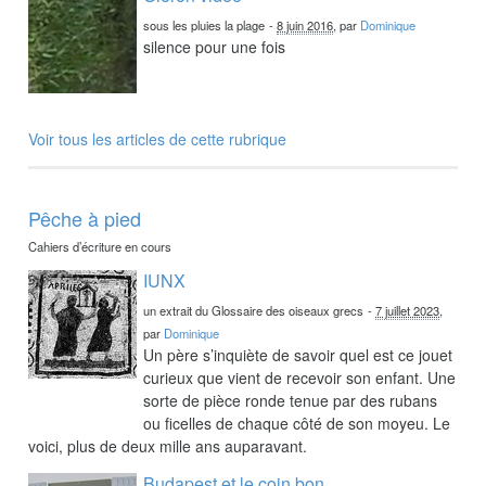
sous les pluies la plage
-
8 juin 2016
, par
Dominique
silence pour une fois
Voir tous les articles de cette rubrique
Pêche à pied
Cahiers d’écriture en cours
IUNX
un extrait du Glossaire des oiseaux grecs
-
7 juillet 2023
,
par
Dominique
Un père s’inquiète de savoir quel est ce jouet
curieux que vient de recevoir son enfant. Une
sorte de pièce ronde tenue par des rubans
ou ficelles de chaque côté de son moyeu. Le
voici, plus de deux mille ans auparavant.
Budapest et le coin bon