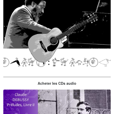
Thelonious Monk
Acheter les CDs audio
'Round Midnight