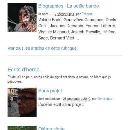
Biographies - La petite bande
ils sont ...
-
7 février 2014
, par
Francis
Valérie Barki, Geneviève Cabannes, Denis
Colin, Jacques Demarcq, Youenn Leberre,
Virginie Michaud, Joseph Racaille, Hélène
Sage, Bernard Vitet ...
Voir tous les articles de cette rubrique
Écrits d’herbe...
Étude, s’il se peut, après celle du signifiant dans la nature, de l’écrit que j’y
découvre.
Sans projet
écrit océanique
-
25 septembre 2019
, par
Dominique
L’océan écrit sans projet.
Oléron vidée