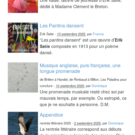
dédié à Madame Clément le Breton.
Les Pantins dansent
Erik Satie
-
10 septembre 2025
, par
Francis
“
Les pantins dansent
” est une œuvre d’
Erik
Satie
composée en 1913 pour un poème
dansé.
Musique anglaise, puis française, une
longue promenade
de Britten à Handel, de Rimbaud à Milton, Les Paladins pour
conclure
-
10 septembre 2025
, par
Dominique
Une promenade musicale resté chez soi par
mauvais temps, par exemple. Ou estropié, ce
que je ne souhaite à personne. D.M.
Appendice
rentrée littéraire 2025
-
2 septembre 2025
, par
Dominique
La rentrée littéraire correspond aux débuts