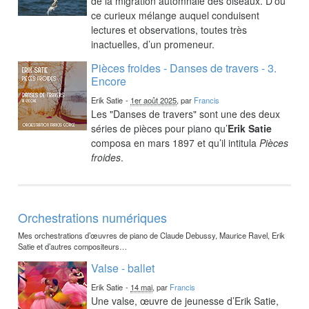
de la migration automnale des oiseaux. D’où
ce curieux mélange auquel conduisent
lectures et observations, toutes très
inactuelles, d’un promeneur.
Pièces froides - Danses de travers - 3.
Encore
Erik Satie
-
1er août 2025
, par
Francis
Les "Danses de travers" sont une des deux
séries de pièces pour piano qu’
Erik Satie
composa en mars 1897 et qu’il intitula
Pièces
froides
.
Orchestrations numériques
Mes orchestrations d’œuvres de piano de Claude Debussy, Maurice Ravel, Erik
Satie et d’autres compositeurs…
Valse - ballet
Erik Satie
-
14 mai
, par
Francis
Une valse, œuvre de jeunesse d’Erik Satie,