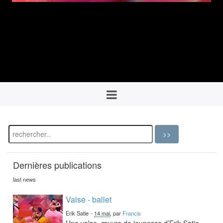
Dernières publications
last news
Valse - ballet
Erik Satie
-
14 mai
, par
Francis
Une valse, œuvre de jeunesse d’Erik Satie,