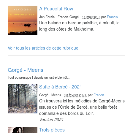
A Peaceful Row
Jan Eerala - Francis Gorgé
-
11 mai 2019
, par
Francis
Une balade en barque paisible, à minuit, le
long des côtes de Makholma.
Voir tous les articles de cette rubrique
Gorgé - Meens
Tout ou presque ! depuis un lustre bientôt…
Suite à Bercé - 2021
Gorgé - Meens
-
23 février 2021
, par
Francis
On trouvera ici les mélodies de Gorgé-Meens
issues de l’Orée de Bercé, une belle forêt
domaniale des bords du Loir.
Version 2021
Trois pièces