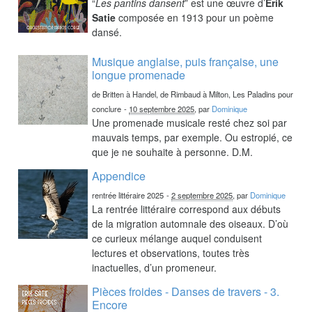
“
Les pantins dansent
” est une œuvre d’
Erik
Satie
composée en 1913 pour un poème
dansé.
Musique anglaise, puis française, une
longue promenade
de Britten à Handel, de Rimbaud à Milton, Les Paladins pour
conclure
-
10 septembre 2025
, par
Dominique
Une promenade musicale resté chez soi par
mauvais temps, par exemple. Ou estropié, ce
que je ne souhaite à personne. D.M.
Appendice
rentrée littéraire 2025
-
2 septembre 2025
, par
Dominique
La rentrée littéraire correspond aux débuts
de la migration automnale des oiseaux. D’où
ce curieux mélange auquel conduisent
lectures et observations, toutes très
inactuelles, d’un promeneur.
Pièces froides - Danses de travers - 3.
Encore