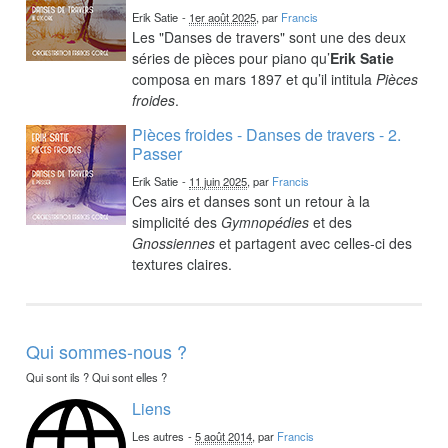
Erik Satie
-
1er août 2025
, par
Francis
Les "Danses de travers" sont une des deux
séries de pièces pour piano qu’
Erik Satie
composa en mars 1897 et qu’il intitula
Pièces
froides
.
Pièces froides - Danses de travers - 2.
Passer
Erik Satie
-
11 juin 2025
, par
Francis
Ces airs et danses sont un retour à la
simplicité des
Gymnopédies
et des
Gnossiennes
et partagent avec celles-ci des
textures claires.
Qui sommes-nous ?
Qui sont ils ? Qui sont elles ?
Liens
Les autres
-
5 août 2014
, par
Francis