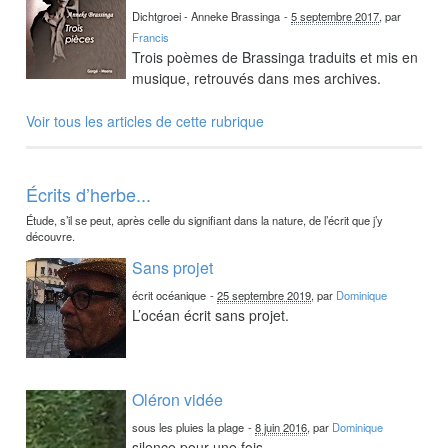
Dichtgroei - Anneke Brassinga
-
5 septembre 2017
, par
Francis
Trois poèmes de Brassinga traduits et mis en
musique, retrouvés dans mes archives.
Voir tous les articles de cette rubrique
Écrits d’herbe...
Étude, s’il se peut, après celle du signifiant dans la nature, de l’écrit que j’y
découvre.
Sans projet
écrit océanique
-
25 septembre 2019
, par
Dominique
L’océan écrit sans projet.
Oléron vidée
sous les pluies la plage
-
8 juin 2016
, par
Dominique
silence pour une fois