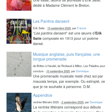
dédié à Madame Clément le Breton.
Les Pantins dansent
Erik Satie
-
10 septembre 2025
, par
Francis
“
Les pantins dansent
” est une œuvre d’
Erik
Satie
composée en 1913 pour un poème
dansé.
Musique anglaise, puis française, une
longue promenade
de Britten à Handel, de Rimbaud à Milton, Les Paladins pour
conclure
-
10 septembre 2025
, par
Dominique
Une promenade musicale resté chez soi par
mauvais temps, par exemple. Ou estropié, ce
que je ne souhaite à personne. D.M.
Appendice
rentrée littéraire 2025
-
2 septembre 2025
, par
Dominique
La rentrée littéraire correspond aux débuts