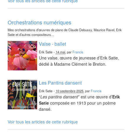
Voir tous les articles de cette rubrique
Orchestrations numériques
Mes orchestrations d’œuvres de piano de Claude Debussy, Maurice Ravel, Erik
Satie et d’autres compositeurs…
Valse - ballet
Erik Satie
-
14 mai
, par
Francis
Une valse, œuvre de jeunesse d’Erik Satie,
dédié à Madame Clément le Breton.
Les Pantins dansent
Erik Satie
-
10 septembre 2025
, par
Francis
“
Les pantins dansent
” est une œuvre d’
Erik
Satie
composée en 1913 pour un poème
dansé.
Voir tous les articles de cette rubrique