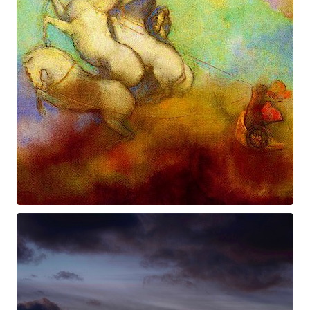
Prométhée
Suite électro-acoustique