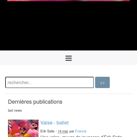
Dernières publications
last news
Valse - ballet
Erik Satie
-
14 mai
, par
Francis
Une valse, œuvre de jeunesse d’Erik Satie,