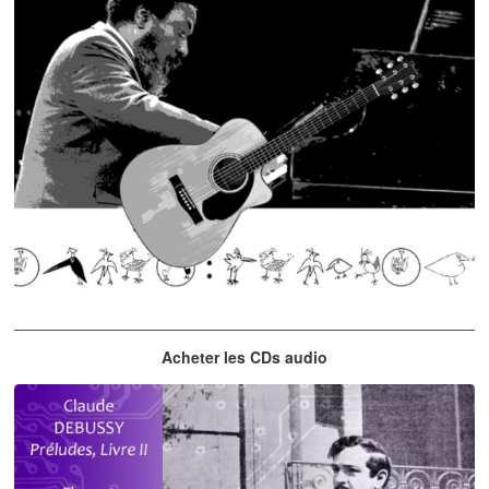
Thelonious Monk
Acheter les CDs audio
'Round Midnight