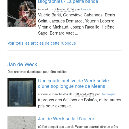
Biographies - La petite bande
ils sont ...
-
7 février 2014
, par
Francis
Valérie Barki, Geneviève Cabannes, Denis
Colin, Jacques Demarcq, Youenn Leberre,
Virginie Michaud, Joseph Racaille, Hélène
Sage, Bernard Vitet ...
Voir tous les articles de cette rubrique
Jan de Weck
Des archives du critique, peut-être inédites.
Une courte archive de Weck suivie
d’une trop longue note de Meens
encore le marché d’la litt’
-
20 août 2020
, par
Dominique
à propos des éditions de Bolaño, entre autres
pris pour exemple.
Jan de Weck se fait l’auteur
où l’on conçoit que Jan de Weck se pourrait être un prête-