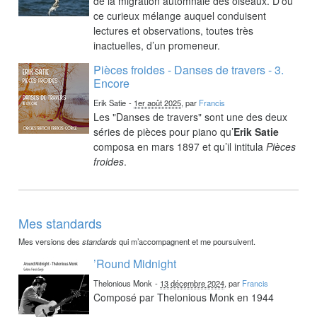
de la migration automnale des oiseaux. D’où
ce curieux mélange auquel conduisent
lectures et observations, toutes très
inactuelles, d’un promeneur.
Pièces froides - Danses de travers - 3.
Encore
Erik Satie
-
1er août 2025
, par
Francis
Les "Danses de travers" sont une des deux
séries de pièces pour piano qu’
Erik Satie
composa en mars 1897 et qu’il intitula
Pièces
froides
.
Mes standards
Mes versions des
standards
qui m’accompagnent et me poursuivent.
’Round Midnight
Thelonious Monk
-
13 décembre 2024
, par
Francis
Composé par Thelonious Monk en 1944