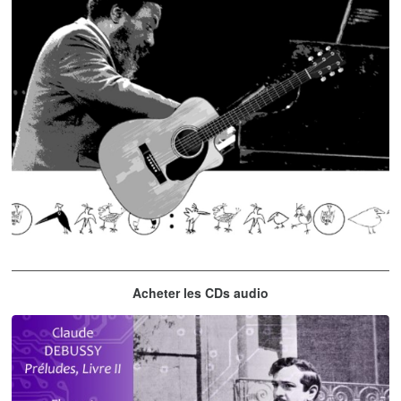
Thelonious Monk
Acheter les CDs audio
'Round Midnight