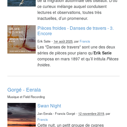
de la migration automnale des oiseaux. D’où
ce curieux mélange auquel conduisent
lectures et observations, toutes très
inactuelles, d’un promeneur.
Pièces froides - Danses de travers - 3.
Encore
Erik Satie
-
1er août 2025
, par
Francis
Les "Danses de travers" sont une des deux
séries de pièces pour piano qu’
Erik Satie
composa en mars 1897 et qu’il intitula
Pièces
froides
.
Gorgé - Eerala
Musique et Field Recording
Swan Night
Jan Eerala - Francis Gorgé
-
12 novembre 2019
, par
Francis
Cette nuit, un petit groupe de cygnes