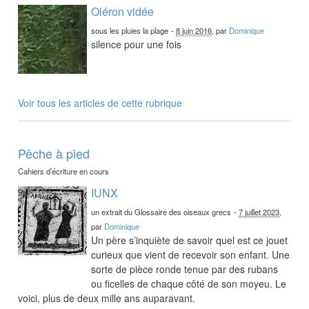
Oléron vidée
sous les pluies la plage
-
8 juin 2016
, par
Dominique
silence pour une fois
Voir tous les articles de cette rubrique
Pêche à pied
Cahiers d’écriture en cours
IUNX
un extrait du Glossaire des oiseaux grecs
-
7 juillet 2023
,
par
Dominique
Un père s’inquiète de savoir quel est ce jouet
curieux que vient de recevoir son enfant. Une
sorte de pièce ronde tenue par des rubans
ou ficelles de chaque côté de son moyeu. Le
voici, plus de deux mille ans auparavant.