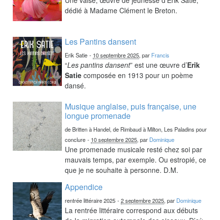
dédié à Madame Clément le Breton.
Les Pantins dansent
Erik Satie
-
10 septembre 2025
, par
Francis
“
Les pantins dansent
” est une œuvre d’
Erik
Satie
composée en 1913 pour un poème
dansé.
Musique anglaise, puis française, une
longue promenade
de Britten à Handel, de Rimbaud à Milton, Les Paladins pour
conclure
-
10 septembre 2025
, par
Dominique
Une promenade musicale resté chez soi par
mauvais temps, par exemple. Ou estropié, ce
que je ne souhaite à personne. D.M.
Appendice
rentrée littéraire 2025
-
2 septembre 2025
, par
Dominique
La rentrée littéraire correspond aux débuts