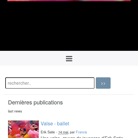
Dernières publications
last news
Valse - ballet
Erik Satie
-
14 mai
, par
Francis
Une valse, œuvre de jeunesse d’Erik Satie,