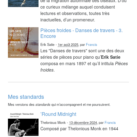
de la migration automnale des oiseaux. D’où
ce curieux mélange auquel conduisent
lectures et observations, toutes très
inactuelles, d’un promeneur.
Pièces froides - Danses de travers - 3.
Encore
Erik Satie
-
1er août 2025
, par
Francis
Les "Danses de travers" sont une des deux
séries de pièces pour piano qu’
Erik Satie
composa en mars 1897 et qu’il intitula
Pièces
froides
.
Mes standards
Mes versions des
standards
qui m’accompagnent et me poursuivent.
’Round Midnight
Thelonious Monk
-
13 décembre 2024
, par
Francis
Composé par Thelonious Monk en 1944