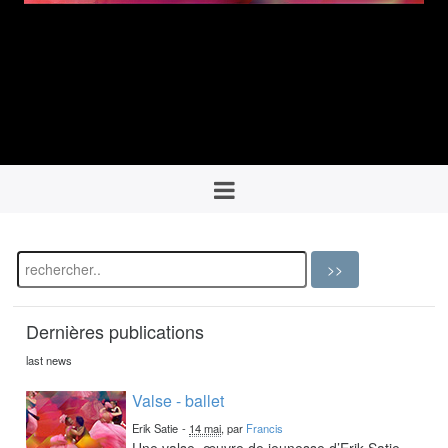
Dernières publications
last news
Valse - ballet
Erik Satie
-
14 mai
, par
Francis
Une valse, œuvre de jeunesse d’Erik Satie,