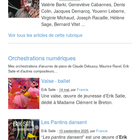
Valérie Barki, Geneviève Cabannes, Denis
Colin, Jacques Demarcq, Youenn Leberre,
Virginie Michaud, Joseph Racaille, Hélène
Sage, Bernard Vitet ...
Voir tous les articles de cette rubrique
Orchestrations numériques
Mes orchestrations d’œuvres de piano de Claude Debussy, Maurice Ravel, Erik
Satie et d’autres compositeurs…
Valse - ballet
Erik Satie
-
14 mai
, par
Francis
Une valse, œuvre de jeunesse d’Erik Satie,
dédié à Madame Clément le Breton.
Les Pantins dansent
Erik Satie
-
10 septembre 2025
, par
Francis
“
Les pantins dansent
” est une œuvre d’
Erik