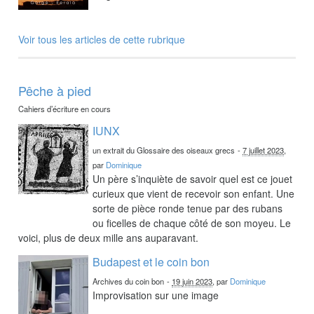
Voir tous les articles de cette rubrique
Pêche à pied
Cahiers d’écriture en cours
IUNX
un extrait du Glossaire des oiseaux grecs
-
7 juillet 2023
,
par
Dominique
Un père s’inquiète de savoir quel est ce jouet
curieux que vient de recevoir son enfant. Une
sorte de pièce ronde tenue par des rubans
ou ficelles de chaque côté de son moyeu. Le
voici, plus de deux mille ans auparavant.
Budapest et le coin bon
Archives du coin bon
-
19 juin 2023
, par
Dominique
Improvisation sur une image