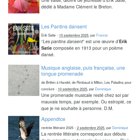
dédié à Madame Clément le Breton.
Les Pantins dansent
Erik Satie
-
10 septembre 2025
, par
Francis
“
Les pantins dansent
” est une œuvre d’
Erik
Satie
composée en 1913 pour un poème
dansé.
Musique anglaise, puis française, une
longue promenade
de Britten à Handel, de Rimbaud à Milton, Les Paladins pour
conclure
-
10 septembre 2025
, par
Dominique
Une promenade musicale resté chez soi par
mauvais temps, par exemple. Ou estropié, ce
que je ne souhaite à personne. D.M.
Appendice
rentrée littéraire 2025
-
2 septembre 2025
, par
Dominique
La rentrée littéraire correspond aux débuts