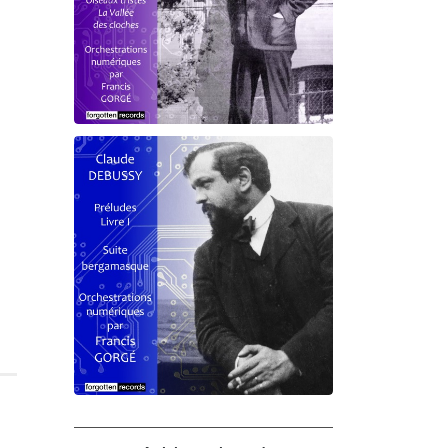
Debussy - Schmitt - Ravel
orchestrations numériques par
Francis Gorgé
Claude Debussy