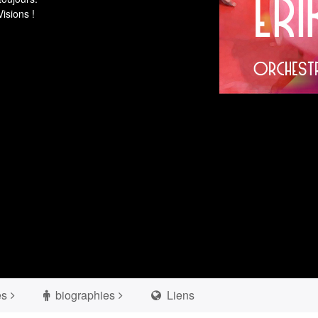
isions !
es
biographies
Liens