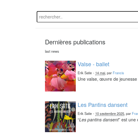
Dernières publications
last news
Valse - ballet
Erik Satie
-
14 mai
, par
Francis
Une valse, œuvre de jeunesse 
Les Pantins dansent
Erik Satie
-
10 septembre 2025
, par
Fra
“
Les pantins dansent
” est une