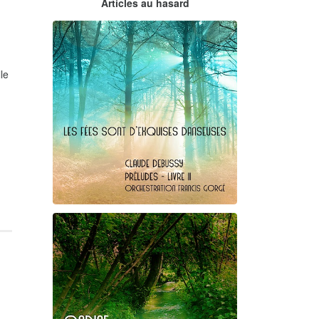
Articles au hasard
orchestrations numériques par
Francis Gorgé
le
Claude Debussy
Les fées ...