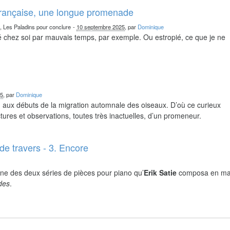
française, une longue promenade
n, Les Paladins pour conclure
-
10 septembre 2025
, par
Dominique
chez soi par mauvais temps, par exemple. Ou estropié, ce que je ne
25
, par
Dominique
nd aux débuts de la migration automnale des oiseaux. D’où ce curieux
ures et observations, toutes très inactuelles, d’un promeneur.
de travers - 3. Encore
ne des deux séries de pièces pour piano qu’
Erik Satie
composa en ma
ides
.