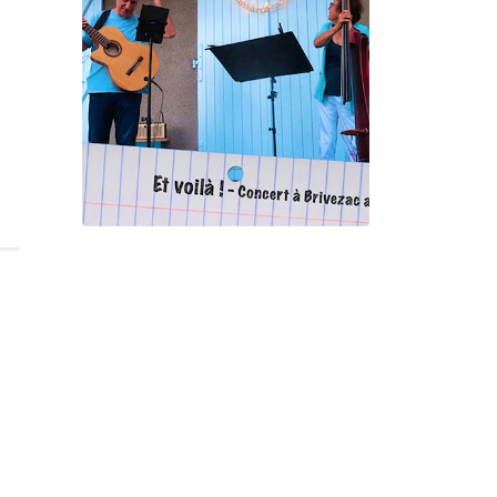
Gorgé - Eerala
Et voilà !
Geneviève Cabannes -
Francis Gorgé