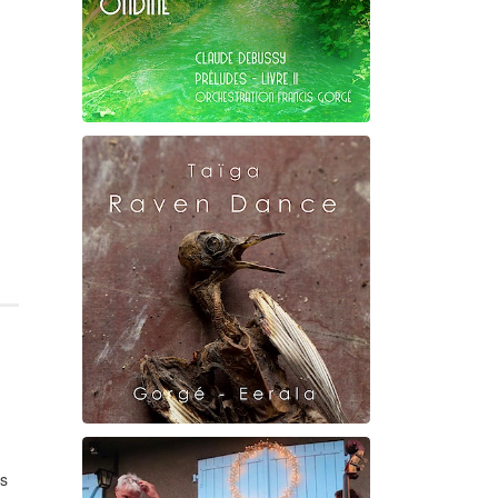
Claude Debussy
Ondine
Raven Dance
es