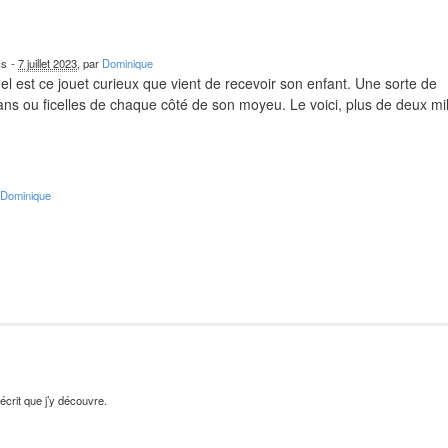
cs
-
7 juillet 2023
, par
Dominique
el est ce jouet curieux que vient de recevoir son enfant. Une sorte de
ns ou ficelles de chaque côté de son moyeu. Le voici, plus de deux mil
r
Dominique
’écrit que j’y découvre.