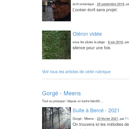
écrit océanique
-
25 septembre 2019
, p
L’océan écrit sans projet.
Oléron vidée
sous les pluies la plage
-
8 juin 2016
, pa
silence pour une fois
Voir tous les articles de cette rubrique
Gorgé - Meens
Tout ou presque ! depuis un lustre bientôt…
Suite à Bercé - 2021
Gorgé - Meens
-
23 février 2021
, par
Fr
On trouvera ici les mélodies d