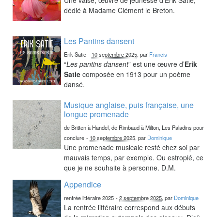
dédié à Madame Clément le Breton.
Les Pantins dansent
Erik Satie
-
10 septembre 2025
, par
Francis
“
Les pantins dansent
” est une œuvre d’
Erik
Satie
composée en 1913 pour un poème
dansé.
Musique anglaise, puis française, une
longue promenade
de Britten à Handel, de Rimbaud à Milton, Les Paladins pour
conclure
-
10 septembre 2025
, par
Dominique
Une promenade musicale resté chez soi par
mauvais temps, par exemple. Ou estropié, ce
que je ne souhaite à personne. D.M.
Appendice
rentrée littéraire 2025
-
2 septembre 2025
, par
Dominique
La rentrée littéraire correspond aux débuts