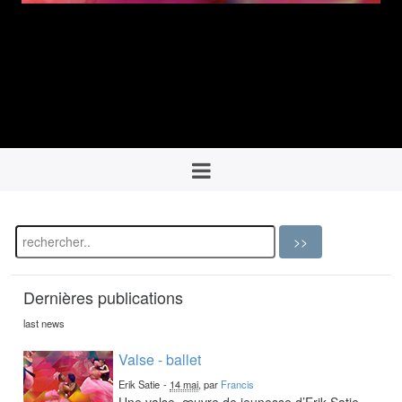
Dernières publications
last news
Valse - ballet
Erik Satie
-
14 mai
, par
Francis
Une valse, œuvre de jeunesse d’Erik Satie,