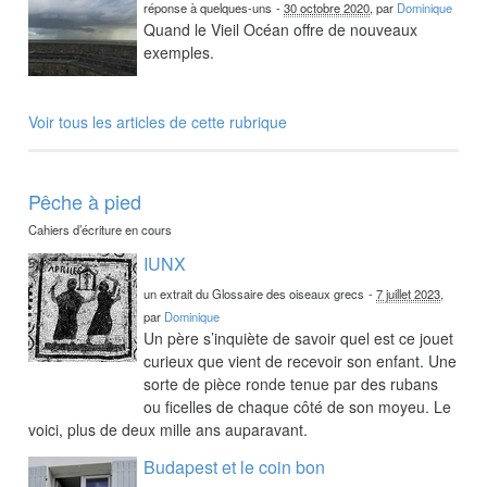
réponse à quelques-uns
-
30 octobre 2020
, par
Dominique
Quand le Vieil Océan offre de nouveaux
exemples.
Voir tous les articles de cette rubrique
Pêche à pied
Cahiers d’écriture en cours
IUNX
un extrait du Glossaire des oiseaux grecs
-
7 juillet 2023
,
par
Dominique
Un père s’inquiète de savoir quel est ce jouet
curieux que vient de recevoir son enfant. Une
sorte de pièce ronde tenue par des rubans
ou ficelles de chaque côté de son moyeu. Le
voici, plus de deux mille ans auparavant.
Budapest et le coin bon