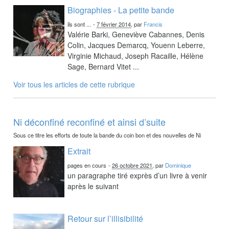
Biographies - La petite bande
ils sont ...
-
7 février 2014
, par
Francis
Valérie Barki, Geneviève Cabannes, Denis
Colin, Jacques Demarcq, Youenn Leberre,
Virginie Michaud, Joseph Racaille, Hélène
Sage, Bernard Vitet ...
Voir tous les articles de cette rubrique
Ni déconfiné reconfiné et ainsi d’suite
Sous ce titre les efforts de toute la bande du coin bon et des nouvelles de Ni
Extrait
pages en cours
-
26 octobre 2021
, par
Dominique
un paragraphe tiré exprès d’un livre à venir
après le suivant
Retour sur l’illisibilité