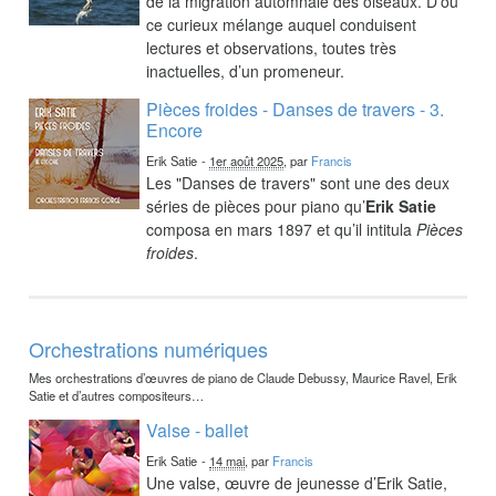
de la migration automnale des oiseaux. D’où
ce curieux mélange auquel conduisent
lectures et observations, toutes très
inactuelles, d’un promeneur.
Pièces froides - Danses de travers - 3.
Encore
Erik Satie
-
1er août 2025
, par
Francis
Les "Danses de travers" sont une des deux
séries de pièces pour piano qu’
Erik Satie
composa en mars 1897 et qu’il intitula
Pièces
froides
.
Orchestrations numériques
Mes orchestrations d’œuvres de piano de Claude Debussy, Maurice Ravel, Erik
Satie et d’autres compositeurs…
Valse - ballet
Erik Satie
-
14 mai
, par
Francis
Une valse, œuvre de jeunesse d’Erik Satie,