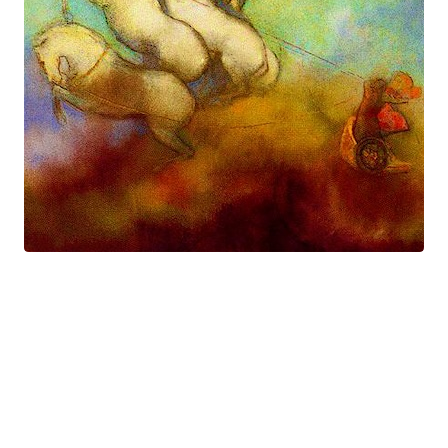
Prométhée
Suite électro-acoustique