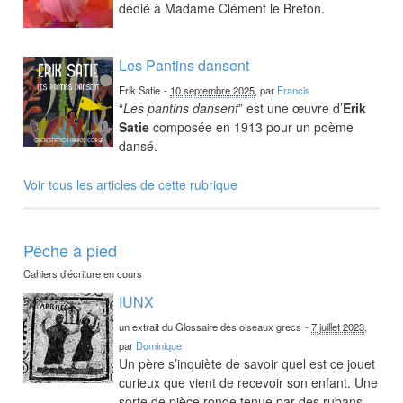
dédié à Madame Clément le Breton.
Les Pantins dansent
Erik Satie
-
10 septembre 2025
, par
Francis
“
Les pantins dansent
” est une œuvre d’
Erik
Satie
composée en 1913 pour un poème
dansé.
Voir tous les articles de cette rubrique
Pêche à pied
Cahiers d’écriture en cours
IUNX
un extrait du Glossaire des oiseaux grecs
-
7 juillet 2023
,
par
Dominique
Un père s’inquiète de savoir quel est ce jouet
curieux que vient de recevoir son enfant. Une
sorte de pièce ronde tenue par des rubans