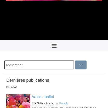
Dernières publications
last news
Valse - ballet
Erik Satie
-
14 mai
, par
Francis
Une valse, œuvre de jeunesse d’Erik Satie,