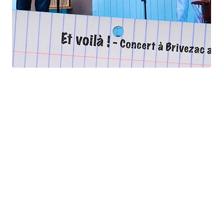
Et voilà !
Geneviève Cabannes - Francis Gorgé