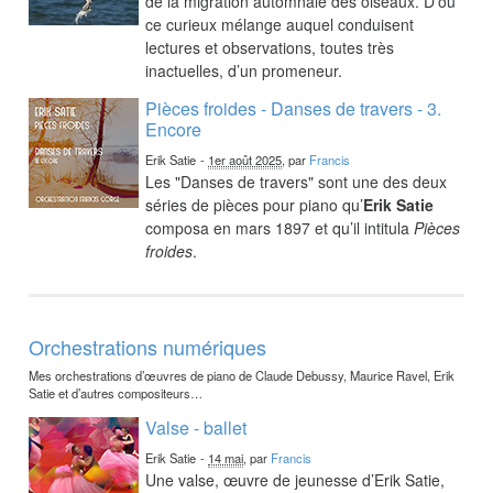
de la migration automnale des oiseaux. D’où
ce curieux mélange auquel conduisent
lectures et observations, toutes très
inactuelles, d’un promeneur.
Pièces froides - Danses de travers - 3.
Encore
Erik Satie
-
1er août 2025
, par
Francis
Les "Danses de travers" sont une des deux
séries de pièces pour piano qu’
Erik Satie
composa en mars 1897 et qu’il intitula
Pièces
froides
.
Orchestrations numériques
Mes orchestrations d’œuvres de piano de Claude Debussy, Maurice Ravel, Erik
Satie et d’autres compositeurs…
Valse - ballet
Erik Satie
-
14 mai
, par
Francis
Une valse, œuvre de jeunesse d’Erik Satie,