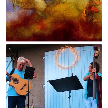
Prométhée
Suite électro-acoustique