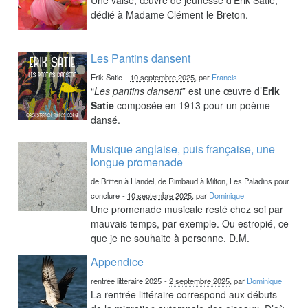
dédié à Madame Clément le Breton.
Les Pantins dansent
Erik Satie
-
10 septembre 2025
, par
Francis
“
Les pantins dansent
” est une œuvre d’
Erik
Satie
composée en 1913 pour un poème
dansé.
Musique anglaise, puis française, une
longue promenade
de Britten à Handel, de Rimbaud à Milton, Les Paladins pour
conclure
-
10 septembre 2025
, par
Dominique
Une promenade musicale resté chez soi par
mauvais temps, par exemple. Ou estropié, ce
que je ne souhaite à personne. D.M.
Appendice
rentrée littéraire 2025
-
2 septembre 2025
, par
Dominique
La rentrée littéraire correspond aux débuts