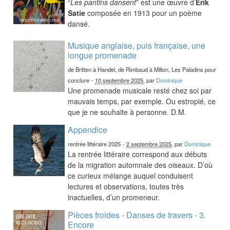
“
Les pantins dansent
” est une œuvre d’
Erik
Satie
composée en 1913 pour un poème
dansé.
Musique anglaise, puis française, une
longue promenade
de Britten à Handel, de Rimbaud à Milton, Les Paladins pour
conclure
-
10 septembre 2025
, par
Dominique
Une promenade musicale resté chez soi par
mauvais temps, par exemple. Ou estropié, ce
que je ne souhaite à personne. D.M.
Appendice
rentrée littéraire 2025
-
2 septembre 2025
, par
Dominique
La rentrée littéraire correspond aux débuts
de la migration automnale des oiseaux. D’où
ce curieux mélange auquel conduisent
lectures et observations, toutes très
inactuelles, d’un promeneur.
Pièces froides - Danses de travers - 3.
Encore