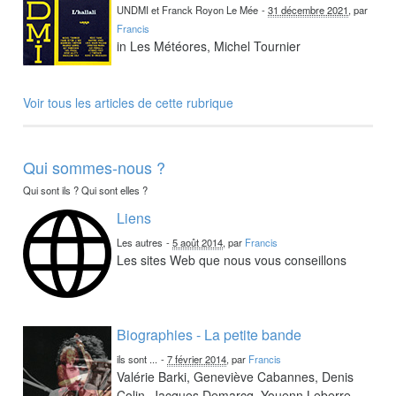
UNDMI et Franck Royon Le Mée
-
31 décembre 2021
, par
Francis
in Les Météores, Michel Tournier
Voir tous les articles de cette rubrique
Qui sommes-nous ?
Qui sont ils ? Qui sont elles ?
Liens
Les autres
-
5 août 2014
, par
Francis
Les sites Web que nous vous conseillons
Biographies - La petite bande
ils sont ...
-
7 février 2014
, par
Francis
Valérie Barki, Geneviève Cabannes, Denis
Colin, Jacques Demarcq, Youenn Leberre,