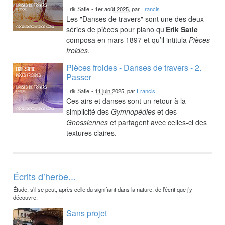
Erik Satie
-
1er août 2025
, par
Francis
Les "Danses de travers" sont une des deux
séries de pièces pour piano qu’
Erik Satie
composa en mars 1897 et qu’il intitula
Pièces
froides
.
Pièces froides - Danses de travers - 2.
Passer
Erik Satie
-
11 juin 2025
, par
Francis
Ces airs et danses sont un retour à la
simplicité des
Gymnopédies
et des
Gnossiennes
et partagent avec celles-ci des
textures claires.
Écrits d’herbe...
Étude, s’il se peut, après celle du signifiant dans la nature, de l’écrit que j’y
découvre.
Sans projet