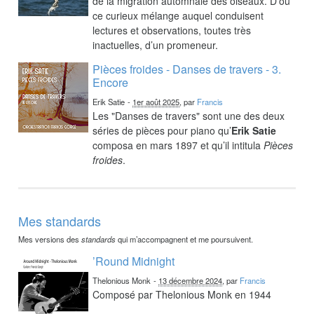
de la migration automnale des oiseaux. D’où
ce curieux mélange auquel conduisent
lectures et observations, toutes très
inactuelles, d’un promeneur.
Pièces froides - Danses de travers - 3.
Encore
Erik Satie
-
1er août 2025
, par
Francis
Les "Danses de travers" sont une des deux
séries de pièces pour piano qu’
Erik Satie
composa en mars 1897 et qu’il intitula
Pièces
froides
.
Mes standards
Mes versions des
standards
qui m’accompagnent et me poursuivent.
’Round Midnight
Thelonious Monk
-
13 décembre 2024
, par
Francis
Composé par Thelonious Monk en 1944