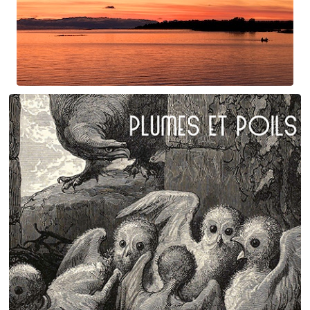
Swan Night
Gorgé-Eerala