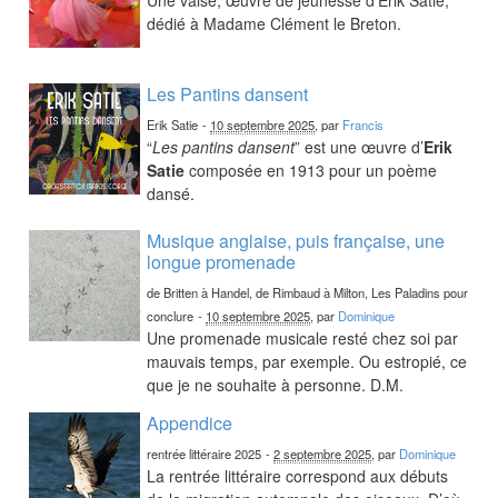
dédié à Madame Clément le Breton.
Les Pantins dansent
Erik Satie
-
10 septembre 2025
, par
Francis
“
Les pantins dansent
” est une œuvre d’
Erik
Satie
composée en 1913 pour un poème
dansé.
Musique anglaise, puis française, une
longue promenade
de Britten à Handel, de Rimbaud à Milton, Les Paladins pour
conclure
-
10 septembre 2025
, par
Dominique
Une promenade musicale resté chez soi par
mauvais temps, par exemple. Ou estropié, ce
que je ne souhaite à personne. D.M.
Appendice
rentrée littéraire 2025
-
2 septembre 2025
, par
Dominique
La rentrée littéraire correspond aux débuts