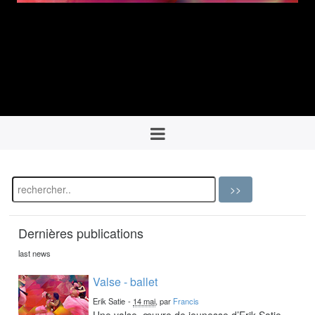
Dernières publications
last news
Valse - ballet
Erik Satie
-
14 mai
, par
Francis
Une valse, œuvre de jeunesse d’Erik Satie,